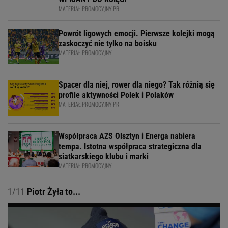
MATERIAŁ PROMOCYJNY PR
Powrót ligowych emocji. Pierwsze kolejki mogą
zaskoczyć nie tylko na boisku
MATERIAŁ PROMOCYJNY
Spacer dla niej, rower dla niego? Tak różnią się
profile aktywności Polek i Polaków
MATERIAŁ PROMOCYJNY PR
Współpraca AZS Olsztyn i Energa nabiera
tempa. Istotna współpraca strategiczna dla
siatkarskiego klubu i marki
MATERIAŁ PROMOCYJNY
1/11
Piotr Żyła to...