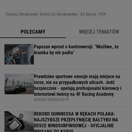
Tomasz Smokowski
Korner Ze Smokowskim
EA Sports
FIFA
POLECAMY
WIĘCEJ TEMATÓW
Papszun wprost o kontrowersji. "Możliwe, że
bramka by nie padła"
Prawdziwe sportowe emocje mają miejsce na
torze, nie na przypadkowych ulicach. Jedź
bezpiecznie - apelują profesjonalni kierowcy i
internetowi twórcy na 4F Racing Academy
MATERIAŁ PROMOCYJNY PR
REKORD GUINNESSA W RĘKACH POLAKA:
NAJSZYBSZE PRZEPŁYNIĘCIĘ BAŁTYKU NA
DESCE WINDSURFINGOWEJ - OFICJALNIE
WPISANY DO KSIĘGI