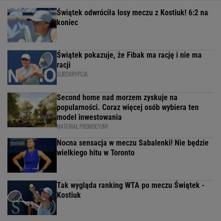
Świątek odwróciła losy meczu z Kostiuk! 6:2 na
koniec
Świątek pokazuje, że Fibak ma rację i nie ma
racji
SUBSKRYPCJA
Second home nad morzem zyskuje na
popularności. Coraz więcej osób wybiera ten
model inwestowania
MATERIAŁ PROMOCYJNY
Nocna sensacja w meczu Sabalenki! Nie będzie
wielkiego hitu w Toronto
Tak wygląda ranking WTA po meczu Świątek -
Kostiuk