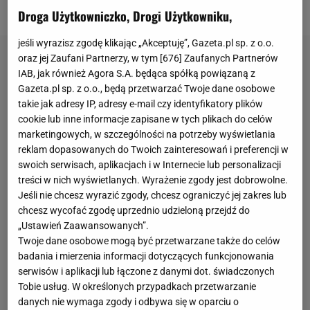
EA SPORTS
Droga Użytkowniczko, Drogi Użytkowniku,
jeśli wyrazisz zgodę klikając „Akceptuję”, Gazeta.pl sp. z o.o.
oraz jej Zaufani Partnerzy, w tym [
676
] Zaufanych Partnerów
IAB, jak również Agora S.A. będąca spółką powiązaną z
Gazeta.pl sp. z o.o., będą przetwarzać Twoje dane osobowe
takie jak adresy IP, adresy e-mail czy identyfikatory plików
cookie lub inne informacje zapisane w tych plikach do celów
marketingowych, w szczególności na potrzeby wyświetlania
reklam dopasowanych do Twoich zainteresowań i preferencji w
swoich serwisach, aplikacjach i w Internecie lub personalizacji
treści w nich wyświetlanych. Wyrażenie zgody jest dobrowolne.
Jeśli nie chcesz wyrazić zgody, chcesz ograniczyć jej zakres lub
chcesz wycofać zgodę uprzednio udzieloną przejdź do
„Ustawień Zaawansowanych”.
Twoje dane osobowe mogą być przetwarzane także do celów
badania i mierzenia informacji dotyczących funkcjonowania
serwisów i aplikacji lub łączone z danymi dot. świadczonych
Tobie usług. W określonych przypadkach przetwarzanie
danych nie wymaga zgody i odbywa się w oparciu o