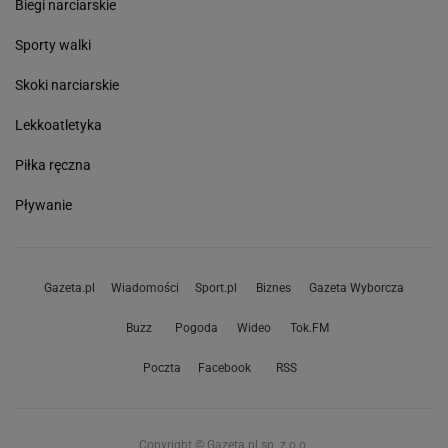
Biegi narciarskie
Sporty walki
Skoki narciarskie
Lekkoatletyka
Piłka ręczna
Pływanie
Gazeta.pl
Wiadomości
Sport.pl
Biznes
Gazeta Wyborcza
Buzz
Pogoda
Wideo
Tok.FM
Poczta
Facebook
RSS
Copyright © Gazeta.pl sp. z o.o.