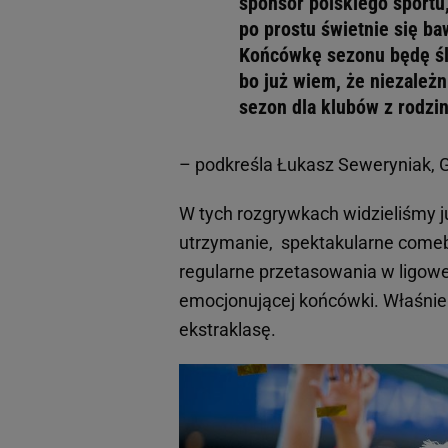
sponsor polskiego sportu
po prostu świetnie się ba
Końcówkę sezonu będę śl
bo już wiem, że niezależ
sezon dla klubów z rodzi
– podkreśla Łukasz Seweryniak, 
W tych rozgrywkach widzieliśmy j
utrzymanie, spektakularne comeba
regularne przetasowania w ligowej 
emocjonującej końcówki. Właśnie d
ekstraklasę.