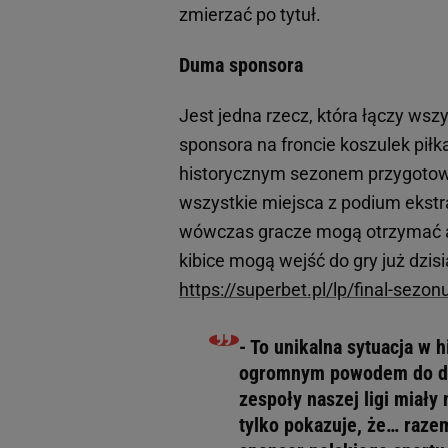
zmierzać po tytuł.
Duma sponsora
Jest jedna rzecz, która łączy wsz
sponsora na froncie koszulek pił
historycznym sezonem przygotował
wszystkie miejsca z podium ekst
wówczas gracze mogą otrzymać aż
kibice mogą wejść do gry już dzis
https://superbet.pl/lp/final-sezon
- To unikalna sytuacja w h
ogromnym powodem do dum
zespoły naszej ligi miały
tylko pokazuje, że… raze