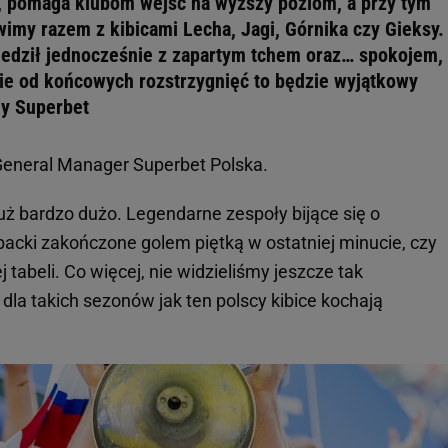
, pomaga klubom wejść na wyższy poziom, a przy tym
wimy razem z kibicami Lecha, Jagi, Górnika czy Gieksy.
edził jednocześnie z zapartym tchem oraz… spokojem,
nie od końcowych rozstrzygnięć to będzie wyjątkowy
ny Superbet
General Manager Superbet Polska.
uż bardzo dużo. Legendarne zespoły bijące się o
cki zakończone golem piętką w ostatniej minucie, czy
tabeli. Co więcej, nie widzieliśmy jeszcze tak
la takich sezonów jak ten polscy kibice kochają