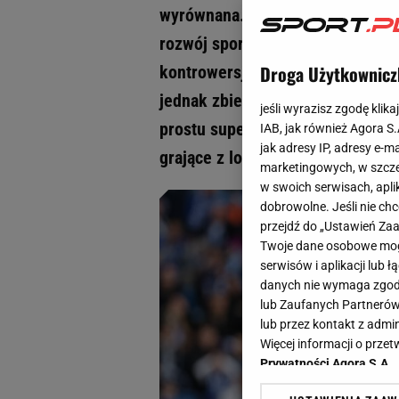
wyrównana. Podkreśla się równie
rozwój sportowy i organizacyjny. 
Droga Użytkownicz
kontrowersje, poziom piłkarski 
jednak zbiera się na kompletny ob
jeśli wyrazisz zgodę klika
prostu super. A już na pewno jej
IAB, jak również Agora S
jak adresy IP, adresy e-m
grające z logotypem Superbet na
marketingowych, w szcze
w swoich serwisach, aplik
dobrowolne. Jeśli nie ch
przejdź do „Ustawień Z
Twoje dane osobowe mogą
serwisów i aplikacji lub
danych nie wymaga zgody 
lub Zaufanych Partnerów
lub przez kontakt z admi
Więcej informacji o prz
Prywatności Agora S.A.