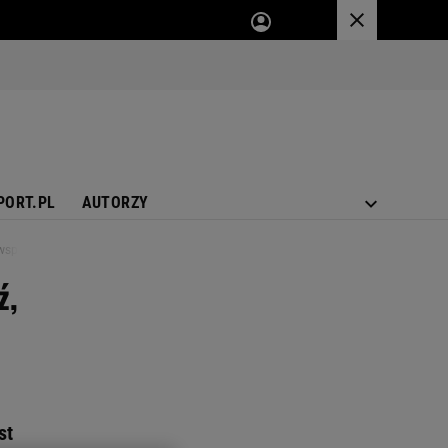
PORT.PL
AUTORZY
ą wspólnego
ź,
st