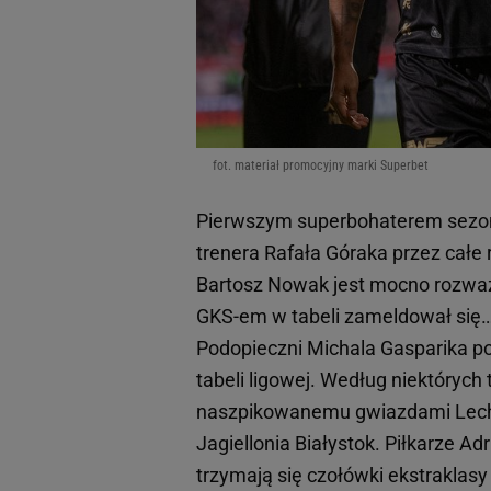
fot. materiał promocyjny marki Superbet
Pierwszym superbohaterem sezon
trenera Rafała Góraka przez całe 
Bartosz Nowak jest mocno rozważa
GKS-em w tabeli zameldował się…
Podopieczni Michala Gasparika p
tabeli ligowej. Według niektórych 
naszpikowanemu gwiazdami Lechow
Jagiellonia Białystok. Piłkarze A
trzymają się czołówki ekstraklasy 