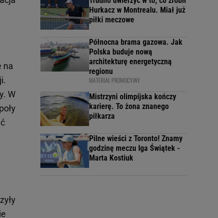
Trudno uwierzyć w to, co zrobił
Hurkacz w Montrealu. Miał już
piłki meczowe
Północna brama gazowa. Jak
Polska buduje nową
architekturę energetyczną
e na
regionu
i.
MATERIAŁ PROMOCYJNY
y. W
Mistrzyni olimpijska kończy
karierę. To żona znanego
poły
piłkarza
ać
Pilne wieści z Toronto! Znamy
godzinę meczu Iga Świątek -
Marta Kostiuk
zyły
ie