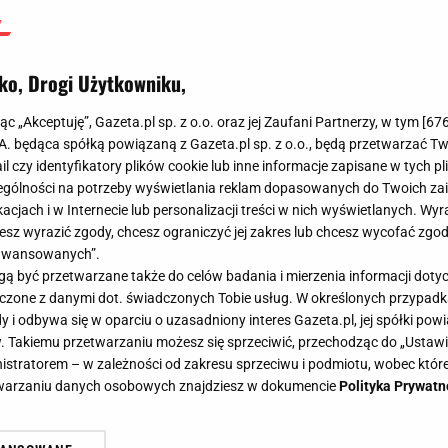
ż, że to liga z bardzo atrakcyjnymi perspektywami na
Znajdą się jednak też tacy, którzy będą ją krytykować z
ko, Drogi Użytkowniku,
albo klimat wokół poszczególnych klubów. To wszystko
raz naszej rodzimej ligi, która w swojej istocie jest po
jąc „Akceptuję”, Gazeta.pl sp. z o.o. oraz jej Zaufani Partnerzy, w tym [
67
 tegoroczna czołówka, którą niemal w całości tworzą kl
.A. będąca spółką powiązaną z Gazeta.pl sp. z o.o., będą przetwarzać T
ail czy identyfikatory plików cookie lub inne informacje zapisane w tych p
 koszulkach.
gólności na potrzeby wyświetlania reklam dopasowanych do Twoich zain
acjach i w Internecie lub personalizacji treści w nich wyświetlanych. Wyr
cesz wyrazić zgody, chcesz ograniczyć jej zakres lub chcesz wycofać zgo
aawansowanych”.
 być przetwarzane także do celów badania i mierzenia informacji dot
 łączone z danymi dot. świadczonych Tobie usług. W określonych przypad
i odbywa się w oparciu o uzasadniony interes Gazeta.pl, jej spółki powi
. Takiemu przetwarzaniu możesz się sprzeciwić, przechodząc do „Ust
nistratorem – w zależności od zakresu sprzeciwu i podmiotu, wobec które
etwarzaniu danych osobowych znajdziesz w dokumencie
Polityka Prywatn