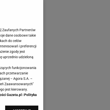
a
6
] Zaufanych Partnerów
uby
woje dane osobowe takie
likach do celów
teresowań i preferencji
ażenie zgody jest
dę uprzednio udzieloną
yczących funkcjonowania
kach przetwarzanie
ązanej – Agora S.A. –
awień Zaawansowanych”
go jest kierowany.
ości Gazeta.pl
i
Polityka