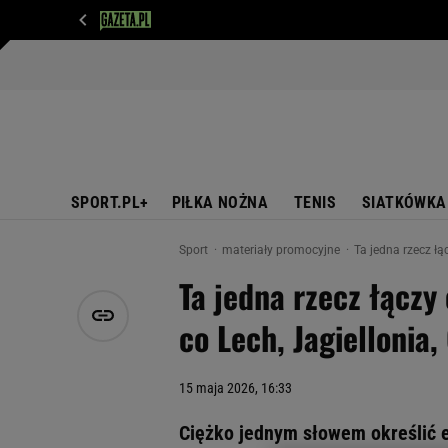
WIADOMOŚCI
NEXT
SPORT
PLOTEK
D
SPORT.PL+
PIŁKA NOŻNA
TENIS
SIATKÓWKA
Sport
materiały promocyjne
Ta jedna rzecz łą
Ta jedna rzecz łączy
co Lech, Jagiellonia
15 maja 2026, 16:33
Ciężko jednym słowem określić e