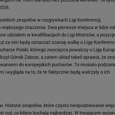
2026.
olskich zespołów w rozgrywkach Ligi Konferencji,
ła większego znaczenia. Dwa pierwsze miejsca w lidze od
 udziałem w kwalifikacjach do Ligi Mistrzów, a pozycj
uż za nim będą oznaczać szansę walkę o Ligę Konferencj
ucharze Polski, którego zwycięzca powalczy o Ligę Europ
zył Górnik Zabrze, a zatem układ tabeli sprawia, że zes
wansem do europejskich pucharów. To musiało podział
 i wygląda na to, że te faktycznie będą walczyły o ich
. Historie zespołów, które często niespodziewanie włąc
est coś, co kibice kochają najbardziej. W trwającym sezon