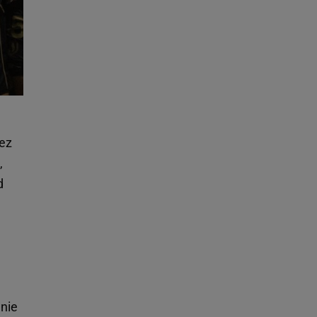
ez
,
d
wnie