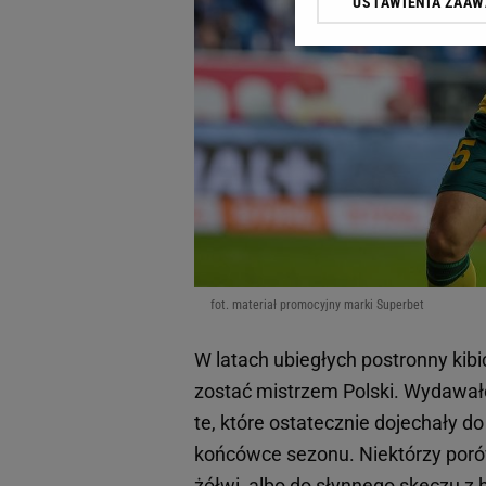
USTAWIENIA ZAA
Klikając „Akceptuję” wyra
Zaufanych Partnerów i A
dotyczące plików cookie,
odnośnik „Ustawienia pr
plików cookie możliwa je
My, nasi Zaufani Partne
Użycie dokładnych danych
Przechowywanie informacji
badnie odbiorców i uleps
fot. materiał promocyjny marki Superbet
W latach ubiegłych postronny kibi
zostać mistrzem Polski. Wydawało 
te, które ostatecznie dojechały 
końcówce sezonu. Niektórzy porów
żółwi, albo do słynnego skeczu z 