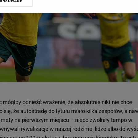
WANSOWANE
żasz też zgodę na zainstalowanie i przechowywanie plików cookie Gazeta.p
gora S.A. na Twoim urządzeniu końcowym. Możesz w każdej chwili zmien
 wywołując narzędzie do zarządzania twoimi preferencjami dot. przetw
ywatności ” w stopce serwisu i przechodząc do „Ustawień Zaawansowan
st także za pomocą ustawień przeglądarki.
rzy i Agora S.A. możemy przetwarzać dane osobowe w następujących cel
 geolokalizacyjnych. Aktywne skanowanie charakterystyki urządzenia do
 na urządzeniu lub dostęp do nich. Spersonalizowane reklamy i treści, p
zanie usług.
Lista Zaufanych Partnerów
c mógłby odnieść wrażenie, że absolutnie nikt nie chce
się, że autostradę do tytułu miało kilka zespołów, a na
do mety na pierwszym miejscu – nieco zwolniły tempo w
nywali rywalizacje w naszej rodzimej lidze albo do wyś
biegiem na 100m dla ludzi bez poczucia kierunku. Ta sytu