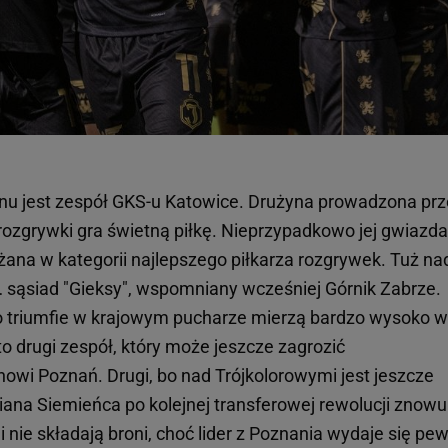
u jest zespół GKS-u Katowice. Drużyna prowadzona prz
rozgrywki gra świetną piłkę. Nieprzypadkowo jej gwiazda
na w kategorii najlepszego piłkarza rozgrywek. Tuż na
 sąsiad "Gieksy", wspomniany wcześniej Górnik Zabrze.
o triumfie w krajowym pucharze mierzą bardzo wysoko w
to drugi zespół, który może jeszcze zagrozić
i Poznań. Drugi, bo nad Trójkolorowymi jest jeszcze
driana Siemieńca po kolejnej transferowej rewolucji znowu
i nie składają broni, choć lider z Poznania wydaje się pe