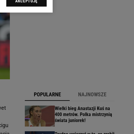
AKCEPTUJĘ
l sp. z o.o., jej
ić swoje preferencje
arzania danych poprzez
ych”. Zmiana ustawień
ach:
 celów identyfikacji.
omiar reklam i treści,
POPULARNE
NAJNOWSZE
wet
Wielki bieg Anastazji Kuś na
400 metrów. Polka mistrzynią
świata juniorek!
cigu
acja