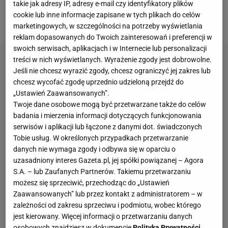
takie jak adresy IP, adresy e-mail czy identyfikatory plików
mistrzami oraz debiut w kategorii muszej dwóch
cookie lub inne informacje zapisane w tych plikach do celów
młodych zawodniczek.
marketingowych, w szczególności na potrzeby wyświetlania
reklam dopasowanych do Twoich zainteresowań i preferencji w
swoich serwisach, aplikacjach i w Internecie lub personalizacji
treści w nich wyświetlanych. Wyrażenie zgody jest dobrowolne.
Jeśli nie chcesz wyrazić zgody, chcesz ograniczyć jej zakres lub
chcesz wycofać zgodę uprzednio udzieloną przejdź do
„Ustawień Zaawansowanych”.
Twoje dane osobowe mogą być przetwarzane także do celów
badania i mierzenia informacji dotyczących funkcjonowania
serwisów i aplikacji lub łączone z danymi dot. świadczonych
Tobie usług. W określonych przypadkach przetwarzanie
danych nie wymaga zgody i odbywa się w oparciu o
uzasadniony interes Gazeta.pl, jej spółki powiązanej – Agora
S.A. – lub Zaufanych Partnerów. Takiemu przetwarzaniu
możesz się sprzeciwić, przechodząc do „Ustawień
Zaawansowanych” lub przez kontakt z administratorem – w
zależności od zakresu sprzeciwu i podmiotu, wobec którego
jest kierowany. Więcej informacji o przetwarzaniu danych
osobowych znajdziesz w dokumencie
Polityka Prywatności