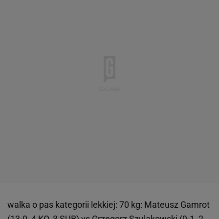
walka o pas kategorii lekkiej: 70 kg: Mateusz Gamrot
(13-0, 4 KO, 3 SUB) vs Grzegorz Szulakowski (9-1, 2