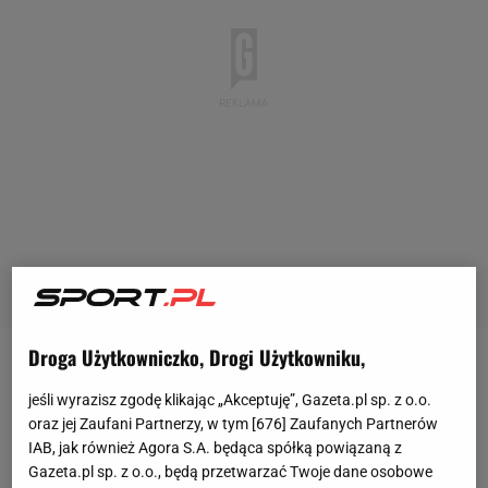
Droga Użytkowniczko, Drogi Użytkowniku,
Gala KSW 42 odbędzie się 3 marca w łódzkiej Atlas
jeśli wyrazisz zgodę klikając „Akceptuję”, Gazeta.pl sp. z o.o.
Arenie. Organizacja przygotowała dla fanów
oraz jej Zaufani Partnerzy, w tym [
676
] Zaufanych Partnerów
tradycyjnie 9 pojedynków, w tym dwie walki o pas
IAB, jak również Agora S.A. będąca spółką powiązaną z
mistrzowski organizacji, bój między dwoma
Gazeta.pl sp. z o.o., będą przetwarzać Twoje dane osobowe