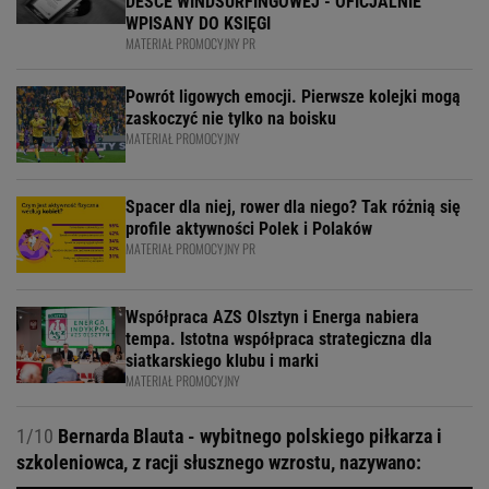
DESCE WINDSURFINGOWEJ - OFICJALNIE
WPISANY DO KSIĘGI
MATERIAŁ PROMOCYJNY PR
Powrót ligowych emocji. Pierwsze kolejki mogą
zaskoczyć nie tylko na boisku
MATERIAŁ PROMOCYJNY
Spacer dla niej, rower dla niego? Tak różnią się
profile aktywności Polek i Polaków
MATERIAŁ PROMOCYJNY PR
Współpraca AZS Olsztyn i Energa nabiera
tempa. Istotna współpraca strategiczna dla
siatkarskiego klubu i marki
MATERIAŁ PROMOCYJNY
1/10
Bernarda Blauta - wybitnego polskiego piłkarza i
szkoleniowca, z racji słusznego wzrostu, nazywano: