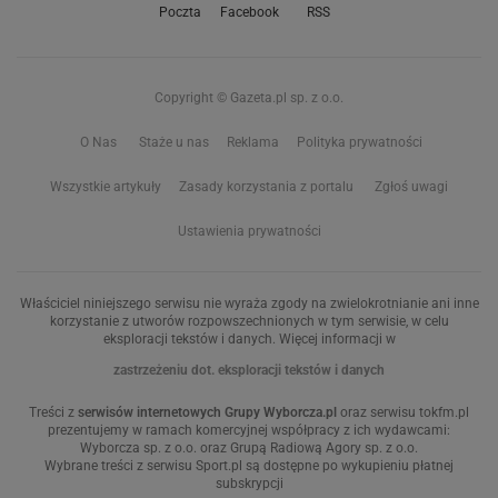
Poczta
Facebook
RSS
Copyright © Gazeta.pl sp. z o.o.
O Nas
Staże u nas
Reklama
Polityka prywatności
Wszystkie artykuły
Zasady korzystania z portalu
Zgłoś uwagi
Ustawienia prywatności
Właściciel niniejszego serwisu nie wyraża zgody na zwielokrotnianie ani inne
korzystanie z utworów rozpowszechnionych w tym serwisie, w celu
eksploracji tekstów i danych. Więcej informacji w
zastrzeżeniu dot. eksploracji tekstów i danych
Treści z
serwisów internetowych Grupy Wyborcza.pl
oraz serwisu tokfm.pl
prezentujemy w ramach komercyjnej współpracy z ich wydawcami:
Wyborcza sp. z o.o. oraz Grupą Radiową Agory sp. z o.o.
Wybrane treści z serwisu Sport.pl są dostępne po wykupieniu płatnej
subskrypcji