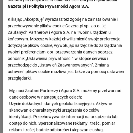
Gazeta.pl
i
Polityka Prywatności Agora S.A.
Klikając „Akceptuję” wyrażasz też zgodę na zainstalowanie i
przechowywanie plików cookie Gazeta.pl sp. z o.o., jej
Zaufanych Partnerów i Agora S.A. na Twoim urządzeniu
końcowym. Możesz w każdej chwili zmienić swoje preferencje
dotyczące plików cookie, wywołując narzędzie do zarządzania
twoimi preferencjami dot. przetwarzania danych poprzez
odnośnik „Ustawienia prywatności ” w stopce serwisu i
przechodząc do „Ustawień Zaawansowanych”. Zmiana
ustawień plików cookie możliwa jest także za pomocą ustawień
przeglądarki.
My, nasi Zaufani Partnerzy i Agora S.A. możemy przetwarzać
dane osobowe w następujących celach:
Walką wieczoru będzie pojedynek Mameda
Użycie dokładnych danych geolokalizacyjnych. Aktywne
skanowanie charakterystyki urządzenia do celów
Chalidowa z Tomaszem Narkunem. Walka ta będzie
identyfikacji. Przechowywanie informacji na urządzeniu lub
jednym z największych wydarzeń w historii
dostęp do nich. Spersonalizowane reklamy i treści, pomiar
organizacji. Chalidow ma status legendy KSW,
reklam i treści, badnie odbiorców i ulepszanie usług.