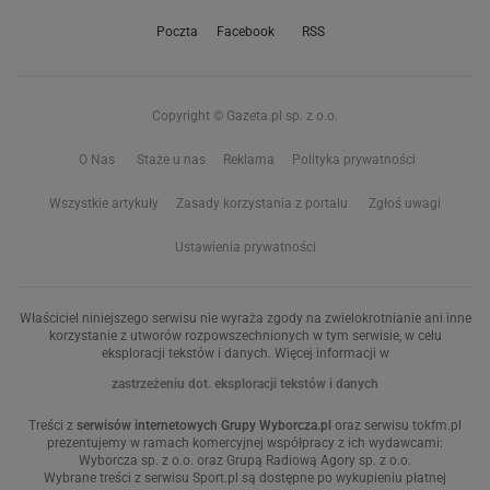
Poczta
Facebook
RSS
Copyright © Gazeta.pl sp. z o.o.
O Nas
Staże u nas
Reklama
Polityka prywatności
Wszystkie artykuły
Zasady korzystania z portalu
Zgłoś uwagi
Ustawienia prywatności
Właściciel niniejszego serwisu nie wyraża zgody na zwielokrotnianie ani inne
korzystanie z utworów rozpowszechnionych w tym serwisie, w celu
eksploracji tekstów i danych. Więcej informacji w
zastrzeżeniu dot. eksploracji tekstów i danych
Treści z
serwisów internetowych Grupy Wyborcza.pl
oraz serwisu tokfm.pl
prezentujemy w ramach komercyjnej współpracy z ich wydawcami:
Wyborcza sp. z o.o. oraz Grupą Radiową Agory sp. z o.o.
Wybrane treści z serwisu Sport.pl są dostępne po wykupieniu płatnej