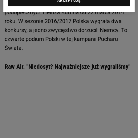
AKCEPTUJĘ
ramach turnieju Raw Air. To pierwsze zwycięstwo
podopiecznych Heinza Kuttina od 22 marca 2014
roku. W sezonie 2016/2017 Polska wygrała dwa
konkursy, a jedno zwycięstwo dorzucili Niemcy. To
czwarte podium Polski w tej kampanii Pucharu
Świata.
Raw Air. "Niedosyt? Najważniejsze już wygraliśmy"