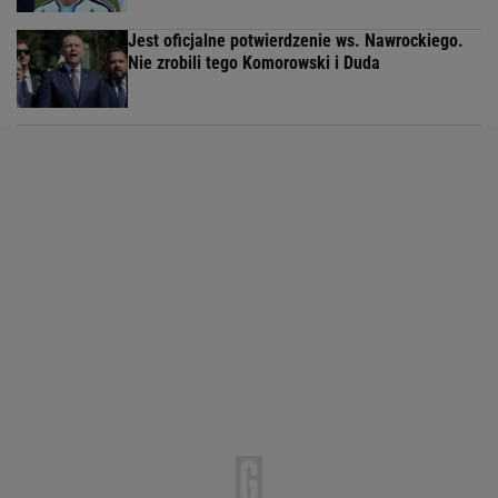
Jest oficjalne potwierdzenie ws. Nawrockiego.
Nie zrobili tego Komorowski i Duda