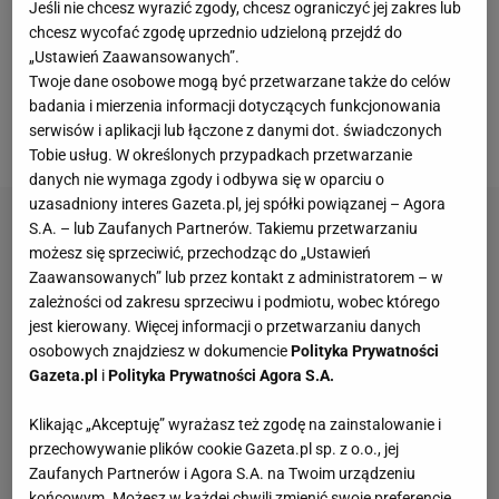
Jeśli nie chcesz wyrazić zgody, chcesz ograniczyć jej zakres lub
chcesz wycofać zgodę uprzednio udzieloną przejdź do
W sobotnim konkursie drużynowym wygrała Austria.
„Ustawień Zaawansowanych”.
Niemcy zajęli drugie miejsca, a Polska została
Twoje dane osobowe mogą być przetwarzane także do celów
sklasyfikowana na trzeciej pozycji. Biało-czerwoni
badania i mierzenia informacji dotyczących funkcjonowania
serwisów i aplikacji lub łączone z danymi dot. świadczonych
przegrali drugie miejsce o 0,5 punktu.
Tobie usług. W określonych przypadkach przetwarzanie
danych nie wymaga zgody i odbywa się w oparciu o
uzasadniony interes Gazeta.pl, jej spółki powiązanej – Agora
S.A. – lub Zaufanych Partnerów. Takiemu przetwarzaniu
możesz się sprzeciwić, przechodząc do „Ustawień
Zaawansowanych” lub przez kontakt z administratorem – w
zależności od zakresu sprzeciwu i podmiotu, wobec którego
jest kierowany. Więcej informacji o przetwarzaniu danych
osobowych znajdziesz w dokumencie
Polityka Prywatności
Gazeta.pl
i
Polityka Prywatności Agora S.A.
Klikając „Akceptuję” wyrażasz też zgodę na zainstalowanie i
przechowywanie plików cookie Gazeta.pl sp. z o.o., jej
Zaufanych Partnerów i Agora S.A. na Twoim urządzeniu
końcowym. Możesz w każdej chwili zmienić swoje preferencje