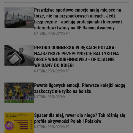
Prawdziwe sportowe emocje mają miejsce na
torze, nie na przypadkowych ulicach. Jedź
bezpiecznie - apelują profesjonalni kierowcy i
internetowi twórcy na 4F Racing Academy
MATERIAŁ PROMOCYJNY PR
REKORD GUINNESSA W RĘKACH POLAKA:
NAJSZYBSZE PRZEPŁYNIĘCIĘ BAŁTYKU NA
DESCE WINDSURFINGOWEJ - OFICJALNIE
WPISANY DO KSIĘGI
MATERIAŁ PROMOCYJNY PR
Powrót ligowych emocji. Pierwsze kolejki mogą
zaskoczyć nie tylko na boisku
MATERIAŁ PROMOCYJNY
Spacer dla niej, rower dla niego? Tak różnią się
profile aktywności Polek i Polaków
MATERIAŁ PROMOCYJNY PR