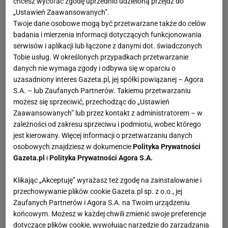
chcesz wycofać zgodę uprzednio udzieloną przejdź do
„Ustawień Zaawansowanych”.
Twoje dane osobowe mogą być przetwarzane także do celów
badania i mierzenia informacji dotyczących funkcjonowania
serwisów i aplikacji lub łączone z danymi dot. świadczonych
Tobie usług. W określonych przypadkach przetwarzanie
danych nie wymaga zgody i odbywa się w oparciu o
uzasadniony interes Gazeta.pl, jej spółki powiązanej – Agora
S.A. – lub Zaufanych Partnerów. Takiemu przetwarzaniu
możesz się sprzeciwić, przechodząc do „Ustawień
Zaawansowanych” lub przez kontakt z administratorem – w
zależności od zakresu sprzeciwu i podmiotu, wobec którego
jest kierowany. Więcej informacji o przetwarzaniu danych
osobowych znajdziesz w dokumencie
Polityka Prywatności
Gazeta.pl
i
Polityka Prywatności Agora S.A.
Klikając „Akceptuję” wyrażasz też zgodę na zainstalowanie i
przechowywanie plików cookie Gazeta.pl sp. z o.o., jej
Zaufanych Partnerów i Agora S.A. na Twoim urządzeniu
końcowym. Możesz w każdej chwili zmienić swoje preferencje
dotyczące plików cookie, wywołując narzędzie do zarządzania