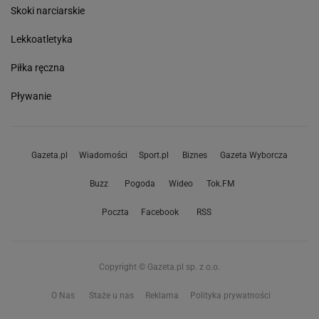
Skoki narciarskie
Lekkoatletyka
Piłka ręczna
Pływanie
Gazeta.pl
Wiadomości
Sport.pl
Biznes
Gazeta Wyborcza
Buzz
Pogoda
Wideo
Tok.FM
Poczta
Facebook
RSS
Copyright © Gazeta.pl sp. z o.o.
O Nas
Staże u nas
Reklama
Polityka prywatności