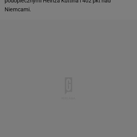
podopiecznymi Heinza Kuttina i 402 pkt nad
Niemcami.