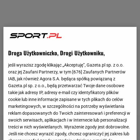
Droga Użytkowniczko, Drogi Użytkowniku,
jeśli wyrazisz zgodę klikając „Akceptuję”, Gazeta.pl sp. z o.o.
oraz jej Zaufani Partnerzy, w tym [
676
] Zaufanych Partnerów
W sobotnim konkursie drużynowym wygrała Austria.
IAB, jak również Agora S.A. będąca spółką powiązaną z
Niemcy zajęli drugie miejsca, a Polska została
Gazeta.pl sp. z o.o., będą przetwarzać Twoje dane osobowe
sklasyfikowana na trzeciej pozycji. Biało-czerwoni
takie jak adresy IP, adresy e-mail czy identyfikatory plików
cookie lub inne informacje zapisane w tych plikach do celów
przegrali drugie miejsce o 0,5 punktu.
marketingowych, w szczególności na potrzeby wyświetlania
reklam dopasowanych do Twoich zainteresowań i preferencji w
swoich serwisach, aplikacjach i w Internecie lub personalizacji
treści w nich wyświetlanych. Wyrażenie zgody jest dobrowolne.
Jeśli nie chcesz wyrazić zgody, chcesz ograniczyć jej zakres lub