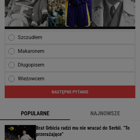
Szczudłem
Makaronem
Długopisem
Wieżowcem
NASTĘPNE PYTANIE
POPULARNE
NAJNOWSZE
Brat Grbicia radzi mu nie wracać do Serbii. "To
przerażające"