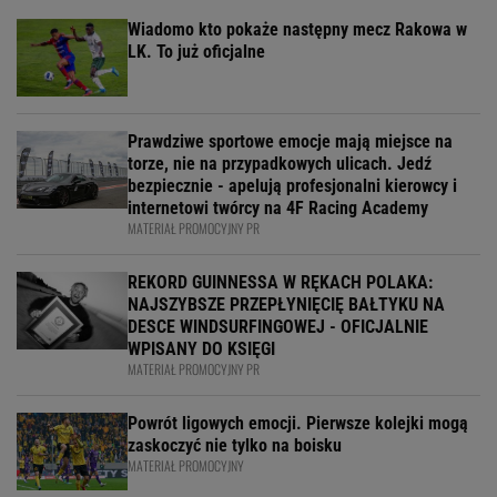
Wiadomo kto pokaże następny mecz Rakowa w
LK. To już oficjalne
Prawdziwe sportowe emocje mają miejsce na
torze, nie na przypadkowych ulicach. Jedź
bezpiecznie - apelują profesjonalni kierowcy i
internetowi twórcy na 4F Racing Academy
MATERIAŁ PROMOCYJNY PR
REKORD GUINNESSA W RĘKACH POLAKA:
NAJSZYBSZE PRZEPŁYNIĘCIĘ BAŁTYKU NA
DESCE WINDSURFINGOWEJ - OFICJALNIE
WPISANY DO KSIĘGI
MATERIAŁ PROMOCYJNY PR
Powrót ligowych emocji. Pierwsze kolejki mogą
zaskoczyć nie tylko na boisku
MATERIAŁ PROMOCYJNY