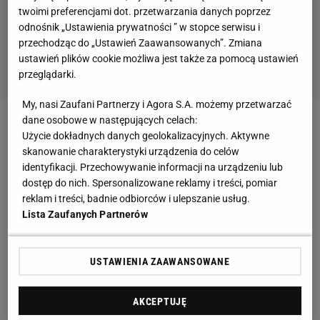
twoimi preferencjami dot. przetwarzania danych poprzez
odnośnik „Ustawienia prywatności ” w stopce serwisu i
przechodząc do „Ustawień Zaawansowanych”. Zmiana
ustawień plików cookie możliwa jest także za pomocą ustawień
przeglądarki.
My, nasi Zaufani Partnerzy i Agora S.A. możemy przetwarzać
dane osobowe w następujących celach:
Austriacy wygrali konkurs drużynowy rozgrywany w
Użycie dokładnych danych geolokalizacyjnych. Aktywne
ramach turnieju Raw Air. To pierwsze zwycięstwo
skanowanie charakterystyki urządzenia do celów
identyfikacji. Przechowywanie informacji na urządzeniu lub
podopiecznych Heinza Kuttina od 22 marca 2014
dostęp do nich. Spersonalizowane reklamy i treści, pomiar
roku. W sezonie 2016/2017 Polska wygrała dwa
reklam i treści, badnie odbiorców i ulepszanie usług.
konkursy, a jedno zwycięstwo dorzucili Niemcy. To
Lista Zaufanych Partnerów
czwarte podium Polski w tej kampanii Pucharu
Świata.
USTAWIENIA ZAAWANSOWANE
Raw Air. "Niedosyt? Najważniejsze już wygraliśmy"
AKCEPTUJĘ