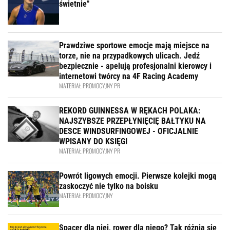
świetnie"
Prawdziwe sportowe emocje mają miejsce na
torze, nie na przypadkowych ulicach. Jedź
bezpiecznie - apelują profesjonalni kierowcy i
internetowi twórcy na 4F Racing Academy
MATERIAŁ PROMOCYJNY PR
REKORD GUINNESSA W RĘKACH POLAKA:
NAJSZYBSZE PRZEPŁYNIĘCIĘ BAŁTYKU NA
DESCE WINDSURFINGOWEJ - OFICJALNIE
WPISANY DO KSIĘGI
MATERIAŁ PROMOCYJNY PR
Powrót ligowych emocji. Pierwsze kolejki mogą
zaskoczyć nie tylko na boisku
MATERIAŁ PROMOCYJNY
Spacer dla niej, rower dla niego? Tak różnią się