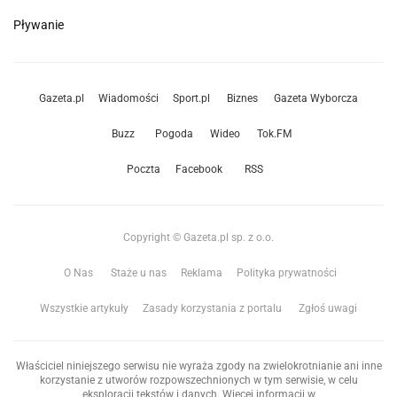
Pływanie
Gazeta.pl
Wiadomości
Sport.pl
Biznes
Gazeta Wyborcza
Buzz
Pogoda
Wideo
Tok.FM
Poczta
Facebook
RSS
Copyright © Gazeta.pl sp. z o.o.
O Nas
Staże u nas
Reklama
Polityka prywatności
Wszystkie artykuły
Zasady korzystania z portalu
Zgłoś uwagi
Właściciel niniejszego serwisu nie wyraża zgody na zwielokrotnianie ani inne
korzystanie z utworów rozpowszechnionych w tym serwisie, w celu
eksploracji tekstów i danych. Więcej informacji w