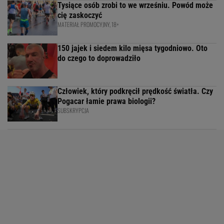
Tysiące osób zrobi to we wrześniu. Powód może
cię zaskoczyć
MATERIAŁ PROMOCYJNY, 18+
150 jajek i siedem kilo mięsa tygodniowo. Oto
do czego to doprowadziło
Człowiek, który podkręcił prędkość światła. Czy
Pogacar łamie prawa biologii?
SUBSKRYPCJA