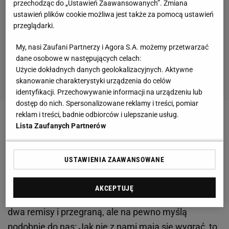
przechodząc do „Ustawień Zaawansowanych”. Zmiana
ustawień plików cookie możliwa jest także za pomocą ustawień
przeglądarki.
My, nasi Zaufani Partnerzy i Agora S.A. możemy przetwarzać
dane osobowe w następujących celach:
Użycie dokładnych danych geolokalizacyjnych. Aktywne
skanowanie charakterystyki urządzenia do celów
identyfikacji. Przechowywanie informacji na urządzeniu lub
dostęp do nich. Spersonalizowane reklamy i treści, pomiar
reklam i treści, badnie odbiorców i ulepszanie usług.
Szkoleniowiec WKS-u nie ukrywa, że jego celem jest
Lista Zaufanych Partnerów
przywiezienie z Górnego Śląska trzech punktów. -
Jedziemy już do wicelidera, choć długo gliwiczanie
USTAWIENIA ZAAWANSOWANE
zajmowali pierwsze miejsce. Na własne życzenie
stracili bramki w Gdańsku i spadli z pozycji lidera.
AKCEPTUJĘ
Piast rundę wiosenną zaczął gorzej od nas. Zaliczył
dwa remisy i przegraną, ale na pewno myślą
podobnie do nas: Jak nie z nami mają się wygrać, to