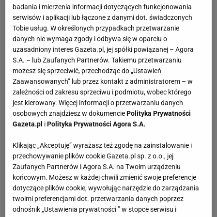
badania i mierzenia informacji dotyczących funkcjonowania
serwisów i aplikacji lub łączone z danymi dot. świadczonych
Tobie usług. W określonych przypadkach przetwarzanie
danych nie wymaga zgody i odbywa się w oparciu o
uzasadniony interes Gazeta.pl, jej spółki powiązanej – Agora
S.A. – lub Zaufanych Partnerów. Takiemu przetwarzaniu
możesz się sprzeciwić, przechodząc do „Ustawień
Zaawansowanych” lub przez kontakt z administratorem – w
zależności od zakresu sprzeciwu i podmiotu, wobec którego
jest kierowany. Więcej informacji o przetwarzaniu danych
osobowych znajdziesz w dokumencie
Polityka Prywatności
Gazeta.pl
i
Polityka Prywatności Agora S.A.
Klikając „Akceptuję” wyrażasz też zgodę na zainstalowanie i
przechowywanie plików cookie Gazeta.pl sp. z o.o., jej
Zaufanych Partnerów i Agora S.A. na Twoim urządzeniu
końcowym. Możesz w każdej chwili zmienić swoje preferencje
dotyczące plików cookie, wywołując narzędzie do zarządzania
twoimi preferencjami dot. przetwarzania danych poprzez
odnośnik „Ustawienia prywatności ” w stopce serwisu i