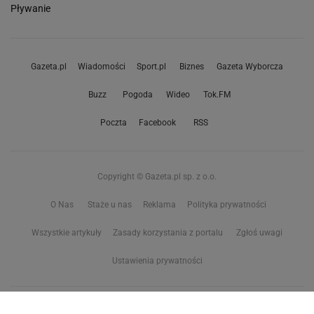
Pływanie
Gazeta.pl
Wiadomości
Sport.pl
Biznes
Gazeta Wyborcza
Buzz
Pogoda
Wideo
Tok.FM
Poczta
Facebook
RSS
Copyright © Gazeta.pl sp. z o.o.
O Nas
Staże u nas
Reklama
Polityka prywatności
Wszystkie artykuły
Zasady korzystania z portalu
Zgłoś uwagi
Ustawienia prywatności
Właściciel niniejszego serwisu nie wyraża zgody na zwielokrotnianie ani inne