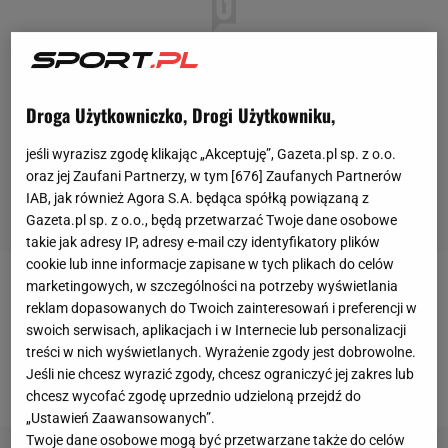
Droga Użytkowniczko, Drogi Użytkowniku,
jeśli wyrazisz zgodę klikając „Akceptuję”, Gazeta.pl sp. z o.o.
oraz jej Zaufani Partnerzy, w tym [
676
] Zaufanych Partnerów
IAB, jak również Agora S.A. będąca spółką powiązaną z
Gazeta.pl sp. z o.o., będą przetwarzać Twoje dane osobowe
takie jak adresy IP, adresy e-mail czy identyfikatory plików
cookie lub inne informacje zapisane w tych plikach do celów
marketingowych, w szczególności na potrzeby wyświetlania
TreneŚląska Romuald Szukiełowicz wypowiedział
reklam dopasowanych do Twoich zainteresowań i preferencji w
się na temat wyjazdu do Gliwic, by zmierzyć się z
swoich serwisach, aplikacjach i w Internecie lub personalizacji
tamtejszym Piastem. Początek spotkania Piast -
treści w nich wyświetlanych. Wyrażenie zgody jest dobrowolne.
Jeśli nie chcesz wyrazić zgody, chcesz ograniczyć jej zakres lub
Śląsk dziś o godz. 20.30.
chcesz wycofać zgodę uprzednio udzieloną przejdź do
„Ustawień Zaawansowanych”.
Twoje dane osobowe mogą być przetwarzane także do celów