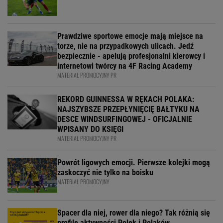
Prawdziwe sportowe emocje mają miejsce na
torze, nie na przypadkowych ulicach. Jedź
bezpiecznie - apelują profesjonalni kierowcy i
internetowi twórcy na 4F Racing Academy
MATERIAŁ PROMOCYJNY PR
REKORD GUINNESSA W RĘKACH POLAKA:
NAJSZYBSZE PRZEPŁYNIĘCIĘ BAŁTYKU NA
DESCE WINDSURFINGOWEJ - OFICJALNIE
WPISANY DO KSIĘGI
MATERIAŁ PROMOCYJNY PR
Powrót ligowych emocji. Pierwsze kolejki mogą
zaskoczyć nie tylko na boisku
MATERIAŁ PROMOCYJNY
Spacer dla niej, rower dla niego? Tak różnią się
profile aktywności Polek i Polaków