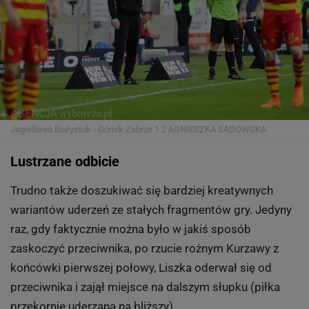
Jagiellonia Białystok - Górnik Zabrze 1:2
AGNIESZKA SADOWSKA
Lustrzane odbicie
Trudno także doszukiwać się bardziej kreatywnych
wariantów uderzeń ze stałych fragmentów gry. Jedyny
raz, gdy faktycznie można było w jakiś sposób
zaskoczyć przeciwnika, po rzucie rożnym Kurzawy z
końcówki pierwszej połowy, Liszka oderwał się od
przeciwnika i zajął miejsce na dalszym słupku (piłka
przekornie uderzana na bliższy).