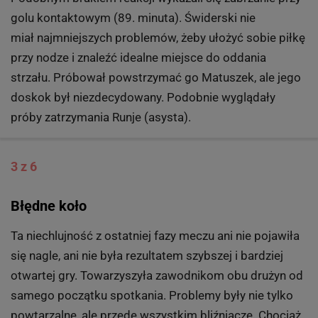
golu kontaktowym (89. minuta). Świderski nie
miał najmniejszych problemów, żeby ułożyć sobie piłkę
przy nodze i znaleźć idealne miejsce do oddania
strzału. Próbował powstrzymać go Matuszek, ale jego
doskok był niezdecydowany. Podobnie wyglądały
próby zatrzymania Runje (asysta).
3 z 6
Błędne koło
Ta niechlujność z ostatniej fazy meczu ani nie pojawiła
się nagle, ani nie była rezultatem szybszej i bardziej
otwartej gry. Towarzyszyła zawodnikom obu drużyn od
samego początku spotkania. Problemy były nie tylko
powtarzalne, ale przede wszystkim bliźniacze. Chociaż