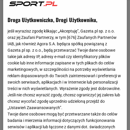
Strzelanie niekontrolowane
Droga Użytkowniczko, Drogi Użytkowniku,
Jeśli ktoś zdecydował się obejrzeć tylko ostatni
kwadrans tego spotkania, to tak naprawdę niewiele
jeśli wyrazisz zgodę klikając „Akceptuję”, Gazeta.pl sp. z o.o.
oraz jej Zaufani Partnerzy, w tym [
676
] Zaufanych Partnerów
stracił. O jakimkolwiek zalążku dobrej gry można było
IAB, jak również Agora S.A. będąca spółką powiązaną z
mówić dopiero po pierwszej bramce Angulo (81.
Gazeta.pl sp. z o.o., będą przetwarzać Twoje dane osobowe
minuta). Jedynym punktem wspólnym, który mógłby
takie jak adresy IP, adresy e-mail czy identyfikatory plików
wskazywać na jakąś powtarzalność albo przyczynę
cookie lub inne informacje zapisane w tych plikach do celów
marketingowych, w szczególności na potrzeby wyświetlania
takiego rezultatu, była postawa Grzyba - ostatnia
reklam dopasowanych do Twoich zainteresowań i preferencji w
zmiana trenera Mamrota, wszedł za Bartosza Kwietnia.
swoich serwisach, aplikacjach i w Internecie lub personalizacji
treści w nich wyświetlanych. Wyrażenie zgody jest dobrowolne.
Jeśli nie chcesz wyrazić zgody, chcesz ograniczyć jej zakres lub
Ten manewr warto odnotować choćby ze względu na
chcesz wycofać zgodę uprzednio udzieloną przejdź do
dwie zbiegające się w czasie kwestie: Górnik otworzył
„Ustawień Zaawansowanych”.
się nieco bardziej, a Jagiellonia zaczęła popełniać coraz
Twoje dane osobowe mogą być przetwarzane także do celów
więcej błędów w obronie. Jedną z centralnych postaci,
badania i mierzenia informacji dotyczących funkcjonowania
serwisów i aplikacji lub łączone z danymi dot. świadczonych
w negatywnym tego słowa znaczeniu, był właśnie