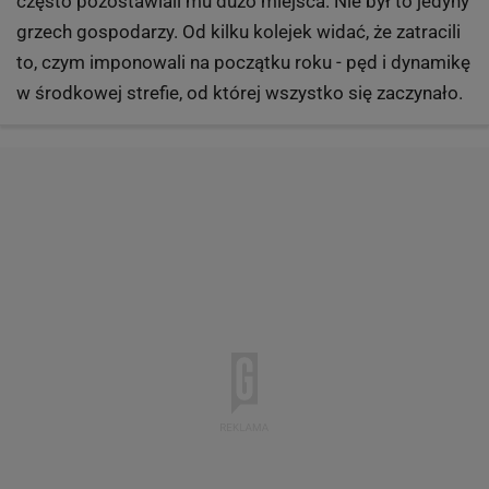
często pozostawiali mu dużo miejsca. Nie był to jedyny
grzech gospodarzy. Od kilku kolejek widać, że zatracili
to, czym imponowali na początku roku - pęd i dynamikę
w środkowej strefie, od której wszystko się zaczynało.