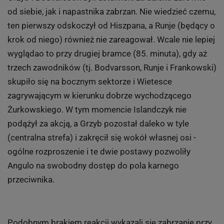
od siebie, jak i napastnika zabrzan. Nie wiedzieć czemu,
ten pierwszy odskoczył od Hiszpana, a Runje (będący o
krok od niego) również nie zareagował. Wcale nie lepiej
wyglądao to przy drugiej bramce (85. minuta), gdy aż
trzech zawodników (tj. Bodvarsson, Runje i Frankowski)
skupiło się na bocznym sektorze i Wietesce
zagrywającym w kierunku dobrze wychodzącego
Żurkowskiego. W tym momencie Islandczyk nie
podążył za akcją, a Grzyb pozostał daleko w tyle
(centralna strefa) i zakręcił się wokół własnej osi -
ogólne rozproszenie i te dwie postawy pozwoliły
Angulo na swobodny dostęp do pola karnego
przeciwnika.
Podobnym brakiem reakcji wykazali się zabrzanie przy