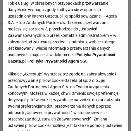
Tobie usług. W określonych przypadkach przetwarzanie
Grzyb, który miał czynny udział przy obu trafieniach dla
danych nie wymaga zgody i odbywa się w oparciu o
przeciwnika (patrz zdjęcie).
uzasadniony interes Gazeta.pl, jej spółki powiązanej – Agora
S.A. – lub Zaufanych Partnerów. Takiemu przetwarzaniu
możesz się sprzeciwić, przechodząc do „Ustawień
Zaawansowanych” lub przez kontakt z administratorem – w
zależności od zakresu sprzeciwu i podmiotu, wobec którego
jest kierowany. Więcej informacji o przetwarzaniu danych
osobowych znajdziesz w dokumencie
Polityka Prywatności
Gazeta.pl
i
Polityka Prywatności Agora S.A.
Klikając „Akceptuję” wyrażasz też zgodę na zainstalowanie i
przechowywanie plików cookie Gazeta.pl sp. z o.o., jej
Zaufanych Partnerów i Agora S.A. na Twoim urządzeniu
końcowym. Możesz w każdej chwili zmienić swoje preferencje
dotyczące plików cookie, wywołując narzędzie do zarządzania
twoimi preferencjami dot. przetwarzania danych poprzez
odnośnik „Ustawienia prywatności ” w stopce serwisu i
przechodząc do „Ustawień Zaawansowanych”. Zmiana
ustawień plików cookie możliwa jest także za pomocą ustawień