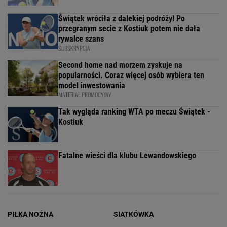
Świątek wróciła z dalekiej podróży! Po
przegranym secie z Kostiuk potem nie dała
rywalce szans
SUBSKRYPCJA
Second home nad morzem zyskuje na
popularności. Coraz więcej osób wybiera ten
model inwestowania
MATERIAŁ PROMOCYJNY
Tak wygląda ranking WTA po meczu Świątek -
Kostiuk
Fatalne wieści dla klubu Lewandowskiego
PIŁKA NOŻNA
SIATKÓWKA