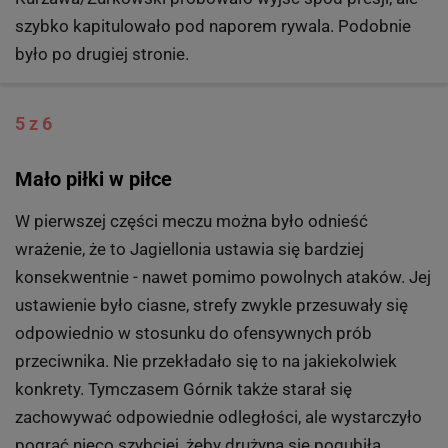
szybko kapitulowało pod naporem rywala. Podobnie
było po drugiej stronie.
5 z 6
Mało piłki w piłce
W pierwszej części meczu można było odnieść
wrażenie, że to Jagiellonia ustawia się bardziej
konsekwentnie - nawet pomimo powolnych ataków. Jej
ustawienie było ciasne, strefy zwykle przesuwały się
odpowiednio w stosunku do ofensywnych prób
przeciwnika. Nie przekładało się to na jakiekolwiek
konkrety. Tymczasem Górnik także starał się
zachowywać odpowiednie odległości, ale wystarczyło
pograć nieco szybciej, żeby drużyna się pogubiła.