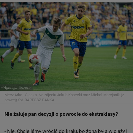
Mecz Arka - Śląska. Na zdjęciu Jakub Kosecki oraz Michał Marcjanik (z
prawej)
fot. BARTOSZ BANKA
Nie żałuje pan decyzji o powrocie do ekstraklasy?
- Nie. Chcieliśmy wrócić do kraju, bo żona była w ciąży i