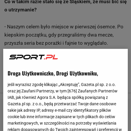
Co w takim razie stało się ze Śląskiem, że musi bić się
o utrzymanie?
- Naszym celem było miejsce w pierwszej ósemce. Po
kiepskim początku, gdy przegraliśmy dwa mecze,
przyszła seria bez porażki i fajnie to wyglądało.
Wydawało się, że idziemy w dobrym kierunku, ale
potem pojawiła się plaga kontuzji. Zaczęły sypać się
formacje, musieliśmy radzić sobie bez wielu
Droga Użytkowniczko, Drogi Użytkowniku,
kluczowych zawodników. Nie wygrywaliśmy meczów i
teraz musimy bronić się przed spadkiem.
jeśli wyrazisz zgodę klikając „Akceptuję”, Gazeta.pl sp. z o.o.
oraz jej Zaufani Partnerzy, w tym [
676
] Zaufanych Partnerów
IAB, jak również Agora S.A. będąca spółką powiązaną z
Gazeta.pl sp. z o.o., będą przetwarzać Twoje dane osobowe
takie jak adresy IP, adresy e-mail czy identyfikatory plików
cookie lub inne informacje zapisane w tych plikach do celów
marketingowych, w szczególności na potrzeby wyświetlania
reklam dopasowanych do Twoich zainteresowań i preferencji w