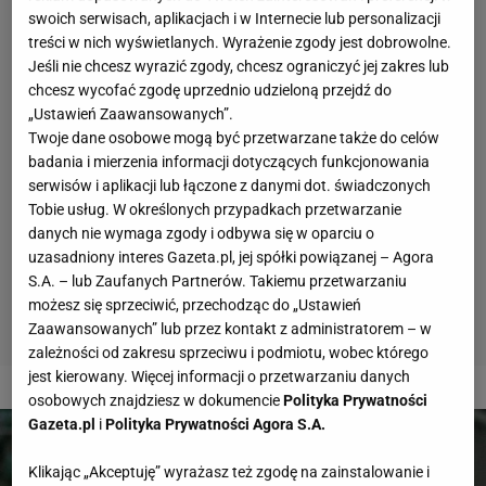
swoich serwisach, aplikacjach i w Internecie lub personalizacji
treści w nich wyświetlanych. Wyrażenie zgody jest dobrowolne.
Jeśli nie chcesz wyrazić zgody, chcesz ograniczyć jej zakres lub
chcesz wycofać zgodę uprzednio udzieloną przejdź do
„Ustawień Zaawansowanych”.
Twoje dane osobowe mogą być przetwarzane także do celów
badania i mierzenia informacji dotyczących funkcjonowania
serwisów i aplikacji lub łączone z danymi dot. świadczonych
Tobie usług. W określonych przypadkach przetwarzanie
danych nie wymaga zgody i odbywa się w oparciu o
uzasadniony interes Gazeta.pl, jej spółki powiązanej – Agora
S.A. – lub Zaufanych Partnerów. Takiemu przetwarzaniu
możesz się sprzeciwić, przechodząc do „Ustawień
Zaawansowanych” lub przez kontakt z administratorem – w
zależności od zakresu sprzeciwu i podmiotu, wobec którego
jest kierowany. Więcej informacji o przetwarzaniu danych
2 z 8
osobowych znajdziesz w dokumencie
Polityka Prywatności
Gazeta.pl
i
Polityka Prywatności Agora S.A.
Klikając „Akceptuję” wyrażasz też zgodę na zainstalowanie i