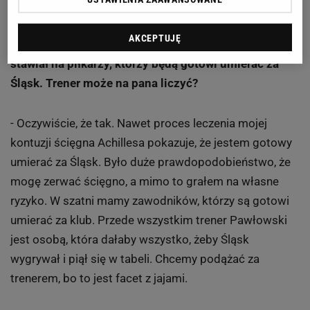
puchary.
AKCEPTUJĘ
Tadeusz Pawłowski powiedział, że teraz będzie
stawiał na piłkarzy, którzy będą gotowi umierać za
Śląsk. Trener może na pana liczyć?
- Oczywiście, że tak. Nawet proces leczenia mojej
kontuzji ścięgna Achillesa pokazuje, że jestem gotowy
umierać za Śląsk. Było duże prawdopodobieństwo, że
mogę zerwać ścięgno, a mimo to grałem na własne
ryzyko. W szatni mamy zawodników, którzy są gotowi
umierać za klub. Przede wszystkim trener Pawłowski
jest osobą, która dałaby wszystko, żeby Śląsk
wygrywał i piął się w tabeli. Chcemy podążać za
trenerem, bo to jest facet z jajami.