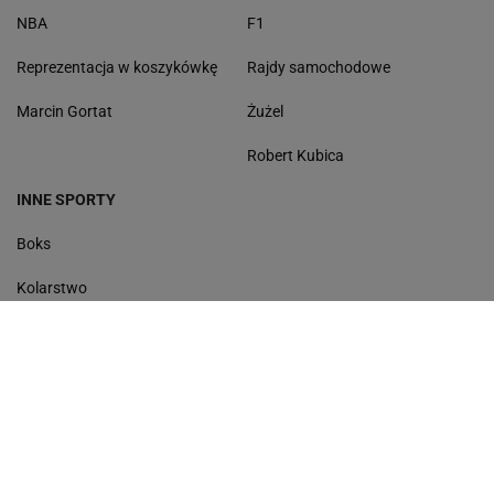
NBA
F1
Reprezentacja w koszykówkę
Rajdy samochodowe
Marcin Gortat
Żużel
Robert Kubica
INNE SPORTY
Boks
Kolarstwo
Biegi narciarskie
Sporty walki
Skoki narciarskie
Lekkoatletyka