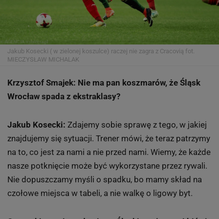
Jakub Kosecki ( w zielonej koszulce) raczej nie zagra z Cracovią
fot.
MIECZYSŁAW MICHALAK
Krzysztof Smajek: Nie ma pan koszmarów, że Śląsk
Wrocław spada z ekstraklasy?
Jakub Kosecki:
Zdajemy sobie sprawę z tego, w jakiej
znajdujemy się sytuacji. Trener mówi, że teraz patrzymy
na to, co jest za nami a nie przed nami. Wiemy, że każde
nasze potknięcie może być wykorzystane przez rywali.
Nie dopuszczamy myśli o spadku, bo mamy skład na
czołowe miejsca w tabeli, a nie walkę o ligowy byt.