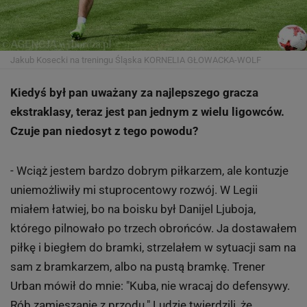
Jakub Kosecki na treningu Śląska
KORNELIA GŁOWACKA-WOLF
Kiedyś był pan uważany za najlepszego gracza
ekstraklasy, teraz jest pan jednym z wielu ligowców.
Czuje pan niedosyt z tego powodu?
- Wciąż jestem bardzo dobrym piłkarzem, ale kontuzje
uniemożliwiły mi stuprocentowy rozwój. W Legii
miałem łatwiej, bo na boisku był Danijel Ljuboja,
którego pilnowało po trzech obrońców. Ja dostawałem
piłkę i biegłem do bramki, strzelałem w sytuacji sam na
sam z bramkarzem, albo na pustą bramkę. Trener
Urban mówił do mnie: "Kuba, nie wracaj do defensywy.
Rób zamieszanie z przodu." Ludzie twierdzili, że