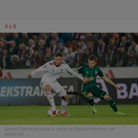
4 z 8
Szymon Żurkowski (lewej) w meczu ze Śląskiem Wrocław
JAN
KOWALSKI