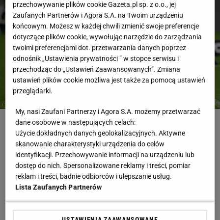
przechowywanie plików cookie Gazeta.pl sp. z o.o., jej
Zaufanych Partnerów i Agora S.A. na Twoim urządzeniu
końcowym. Możesz w każdej chwili zmienić swoje preferencje
dotyczące plików cookie, wywołując narzędzie do zarządzania
twoimi preferencjami dot. przetwarzania danych poprzez
odnośnik „Ustawienia prywatności ” w stopce serwisu i
przechodząc do „Ustawień Zaawansowanych”. Zmiana
ustawień plików cookie możliwa jest także za pomocą ustawień
przeglądarki.
My, nasi Zaufani Partnerzy i Agora S.A. możemy przetwarzać
dane osobowe w następujących celach:
Czy tylko kontuzjami możemy tłumaczyć niską
Użycie dokładnych danych geolokalizacyjnych. Aktywne
pozycję Śląska?
skanowanie charakterystyki urządzenia do celów
identyfikacji. Przechowywanie informacji na urządzeniu lub
dostęp do nich. Spersonalizowane reklamy i treści, pomiar
- Nie, jest wiele czynników, ale nie chcę wchodzić w
reklam i treści, badnie odbiorców i ulepszanie usług.
szczegóły, bo ja jestem od tego, żeby trenować i grać.
Lista Zaufanych Partnerów
Jednak głównym powodem była plaga kontuzji. Gdyby
wszyscy zawodnicy byli zdrowi, to Śląsk walczyłby o
USTAWIENIA ZAAWANSOWANE