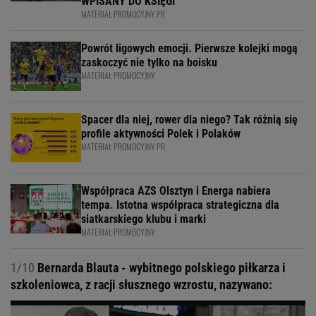
WPISANY DO KSIĘGI
MATERIAŁ PROMOCYJNY PR
Powrót ligowych emocji. Pierwsze kolejki mogą
zaskoczyć nie tylko na boisku
MATERIAŁ PROMOCYJNY
Spacer dla niej, rower dla niego? Tak różnią się
profile aktywności Polek i Polaków
MATERIAŁ PROMOCYJNY PR
Współpraca AZS Olsztyn i Energa nabiera
tempa. Istotna współpraca strategiczna dla
siatkarskiego klubu i marki
MATERIAŁ PROMOCYJNY
1/10
Bernarda Blauta - wybitnego polskiego piłkarza i
szkoleniowca, z racji słusznego wzrostu, nazywano: