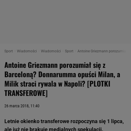
Sport
Wiadomości
Wiadomości
Sport
Antoine Griezmann porozumiał si
Antoine Griezmann porozumiał się z
Barceloną? Donnarumma opuści Milan, a
Milik straci rywala w Napoli? [PLOTKI
TRANSFEROWE]
26 marca 2018, 11:40
Letnie okienko transferowe rozpoczyna się 1 lipca,
ale już nie brakuje medialnych spekulacji.