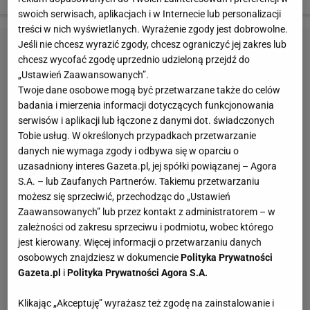
swoich serwisach, aplikacjach i w Internecie lub personalizacji
treści w nich wyświetlanych. Wyrażenie zgody jest dobrowolne.
Jeśli nie chcesz wyrazić zgody, chcesz ograniczyć jej zakres lub
chcesz wycofać zgodę uprzednio udzieloną przejdź do
„Ustawień Zaawansowanych”.
Twoje dane osobowe mogą być przetwarzane także do celów
badania i mierzenia informacji dotyczących funkcjonowania
serwisów i aplikacji lub łączone z danymi dot. świadczonych
Tobie usług. W określonych przypadkach przetwarzanie
danych nie wymaga zgody i odbywa się w oparciu o
uzasadniony interes Gazeta.pl, jej spółki powiązanej – Agora
S.A. – lub Zaufanych Partnerów. Takiemu przetwarzaniu
możesz się sprzeciwić, przechodząc do „Ustawień
Zaawansowanych” lub przez kontakt z administratorem – w
zależności od zakresu sprzeciwu i podmiotu, wobec którego
jest kierowany. Więcej informacji o przetwarzaniu danych
osobowych znajdziesz w dokumencie
Polityka Prywatności
Gazeta.pl
i
Polityka Prywatności Agora S.A.
Klikając „Akceptuję” wyrażasz też zgodę na zainstalowanie i