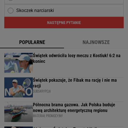
Skoczek narciarski
NASTĘPNE PYTANIE
POPULARNE
NAJNOWSZE
Świątek odwróciła losy meczu z Kostiuk! 6:2 na
koniec
Świątek pokazuje, że Fibak ma rację i nie ma
racji
SUBSKRYPCJA
Północna brama gazowa. Jak Polska buduje
nową architekturę energetyczną regionu
MATERIAŁ PROMOCYJNY