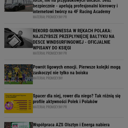
torze, nie na przypadkowych ulicach. Jedź
bezpiecznie - apelują profesjonalni kierowcy i
internetowi twórcy na 4F Racing Academy
MATERIAŁ PROMOCYJNY PR
REKORD GUINNESSA W RĘKACH POLAKA:
NAJSZYBSZE PRZEPŁYNIĘCIĘ BAŁTYKU NA
DESCE WINDSURFINGOWEJ - OFICJALNIE
WPISANY DO KSIĘGI
MATERIAŁ PROMOCYJNY PR
Powrót ligowych emocji. Pierwsze kolejki mogą
zaskoczyć nie tylko na boisku
MATERIAŁ PROMOCYJNY
Spacer dla niej, rower dla niego? Tak różnią się
profile aktywności Polek i Polaków
MATERIAŁ PROMOCYJNY PR
Współpraca AZS Olsztyn i Energa nabiera