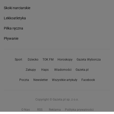
Skoki narciarskie
Lekkoatletyka
Piłka ręczna
Pływanie
Sport
Dziecko
TOK FM
Horoskopy
Gazeta Wyborcza
Zakupy
Haps
Wiadomości
Gazeta.pl
Poczta
Newsletter
Wszystkie artykuły
Facebook
Copyright © Gazeta.pl sp. z o.o.
O Nas
RSS
Reklama
Polityka prywatności