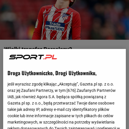
Wielki transfer Barcelony?
O tym, że Antoine Griezmann odejdzie z Atletico Madryt
mówi się już od kilkunastu miesięcy. Według informacji
Droga Użytkowniczko, Drogi Użytkowniku,
portalu www.sport.es, 27-latek jest już dogadany z
jeśli wyrazisz zgodę klikając „Akceptuję”, Gazeta.pl sp. z o.o.
Barceloną. Francuz miałby kosztować grubo ponad sto
oraz jej Zaufani Partnerzy, w tym [
676
] Zaufanych Partnerów
milionów euro, ale dokładna cena nie jest znana.
IAB, jak również Agora S.A. będąca spółką powiązaną z
Gazeta.pl sp. z o.o., będą przetwarzać Twoje dane osobowe
takie jak adresy IP, adresy e-mail czy identyfikatory plików
Sezon 2017/18 jest kolejnym, w którym Griezmann
cookie lub inne informacje zapisane w tych plikach do celów
potwierdza swoją klasę. W La Liga rozegrał 26
marketingowych, w szczególności na potrzeby wyświetlania
spotkań, strzelił w nich 17 goli i zanotował 8 asyst.
reklam dopasowanych do Twoich zainteresowań i preferencji w