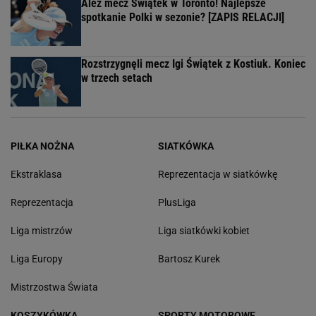
Ależ mecz Świątek w Toronto! Najlepsze
spotkanie Polki w sezonie? [ZAPIS RELACJI]
Rozstrzygnęli mecz Igi Świątek z Kostiuk. Koniec
w trzech setach
PIŁKA NOŻNA
SIATKÓWKA
Ekstraklasa
Reprezentacja w siatkówkę
Reprezentacja
PlusLiga
Liga mistrzów
Liga siatkówki kobiet
Liga Europy
Bartosz Kurek
Mistrzostwa Świata
KOSZYKÓWKA
SPORTY MOTOROWE