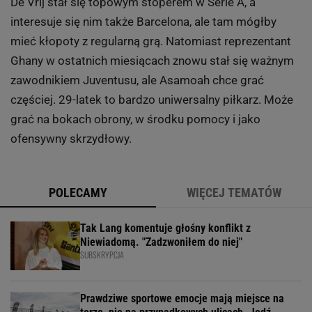
De Vrij stał się topowym stoperem w Serie A, a
interesuje się nim także Barcelona, ale tam mógłby
mieć kłopoty z regularną grą. Natomiast reprezentant
Ghany w ostatnich miesiącach znowu stał się ważnym
zawodnikiem Juventusu, ale Asamoah chce grać
częściej. 29-latek to bardzo uniwersalny piłkarz. Może
grać na bokach obrony, w środku pomocy i jako
ofensywny skrzydłowy.
POLECAMY
WIĘCEJ TEMATÓW
Tak Lang komentuje głośny konflikt z
Niewiadomą. "Zadzwoniłem do niej"
SUBSKRYPCJA
Prawdziwe sportowe emocje mają miejsce na