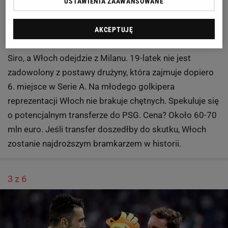
- Mam nadzieję, że w przyszłym sezonie bramkarzem
USTAWIENIA ZAAWANSOWANE
Milanu będzie Pepe Reina - powiedział kilka dni temu
Mino Raiola, agent... Donnarummy. "La Gazzetta dello
AKCEPTUJĘ
Sport" twierdzi, że 35-letni bramkarz Napoli trafi na San
Siro, a Włoch odejdzie z Milanu. 19-latek nie jest
zadowolony z postawy drużyny, która zajmuje dopiero
6. miejsce w Serie A. Na młodego golkipera
reprezentacji Włoch nie brakuje chętnych. Spekuluje się
o potencjalnym transferze do PSG. Cena? Około 60-70
mln euro. Jeśli transfer doszedłby do skutku, Włoch
zostanie najdroższym bramkarzem w historii.
3 z 6