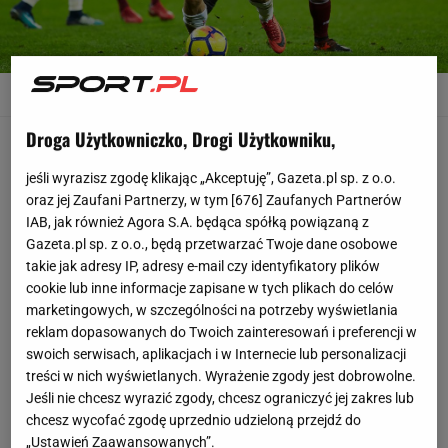
Maciej Rybus w meczu z Meksykiem
Fot. Jan Rusek / Agencja
Wyborcza.pl
Droga Użytkowniczko, Drogi Użytkowniku,
W życiu Macieja Rybusa trwa najważniejszy czas. Kilka
dni przed wylotem na zgrupowanie kadry piłkarz z
jeśli wyrazisz zgodę klikając „Akceptuję”, Gazeta.pl sp. z o.o.
oraz jej Zaufani Partnerzy, w tym [
676
] Zaufanych Partnerów
Łowicza wziął ślub w dalekim Władywostoku. Jego
IAB, jak również Agora S.A. będąca spółką powiązaną z
klub - Lokomotiw Moskwa - sensacyjnie okupuje
Gazeta.pl sp. z o.o., będą przetwarzać Twoje dane osobowe
pierwsze miejsce w lidze rosyjskiej i na 7. kolejek przed
takie jak adresy IP, adresy e-mail czy identyfikatory plików
cookie lub inne informacje zapisane w tych plikach do celów
końcem ma nad Spartakiem pięciopunktową przewagę
marketingowych, w szczególności na potrzeby wyświetlania
(i w zanadrzu jeden zaległy mecz). Na odpowiednim
reklam dopasowanych do Twoich zainteresowań i preferencji w
torze były także jego losy reprezentacyjne.
swoich serwisach, aplikacjach i w Internecie lub personalizacji
treści w nich wyświetlanych. Wyrażenie zgody jest dobrowolne.
Jeśli nie chcesz wyrazić zgody, chcesz ograniczyć jej zakres lub
We Wrocławiu 28-latek miał utwierdzić Adama
chcesz wycofać zgodę uprzednio udzieloną przejdź do
Nawałkę w przekonaniu, że jest najlepszym wyborem
„Ustawień Zaawansowanych”.