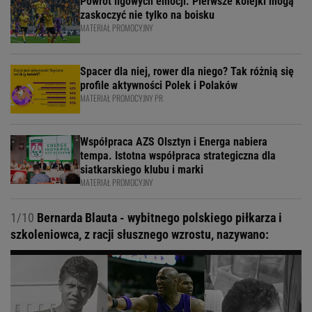
Powrót ligowych emocji. Pierwsze kolejki mogą
zaskoczyć nie tylko na boisku
MATERIAŁ PROMOCYJNY
Spacer dla niej, rower dla niego? Tak różnią się
profile aktywności Polek i Polaków
MATERIAŁ PROMOCYJNY PR
Współpraca AZS Olsztyn i Energa nabiera
tempa. Istotna współpraca strategiczna dla
siatkarskiego klubu i marki
MATERIAŁ PROMOCYJNY
1/10
Bernarda Blauta - wybitnego polskiego piłkarza i
szkoleniowca, z racji słusznego wzrostu, nazywano: