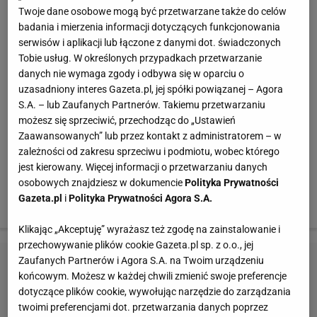
na pozycję lewego obrońcy. Bo kto miałby mu
Twoje dane osobowe mogą być przetwarzane także do celów
badania i mierzenia informacji dotyczących funkcjonowania
zagrozić? Niezawodny dotychczas Artur Jędrzejczyk
serwisów i aplikacji lub łączone z danymi dot. świadczonych
zmaga się nie tylko z falą krytyki kibiców, ale i z wizją
Tobie usług. W określonych przypadkach przetwarzanie
ławki rezerwowych Legii Warszawa na której zasiadł w
danych nie wymaga zgody i odbywa się w oparciu o
ostatnim meczu. Paweł Jaroszyński dopiero zbiera
uzasadniony interes Gazeta.pl, jej spółki powiązanej – Agora
S.A. – lub Zaufanych Partnerów. Takiemu przetwarzaniu
reprezentacyjne szlify, co widać było na treningach,
możesz się sprzeciwić, przechodząc do „Ustawień
gdzie piłkarz nie czuł się najpewniej. Poza tym
Zaawansowanych” lub przez kontakt z administratorem – w
zawodnik Chievo Werona gra mało - w Serie A na
zależności od zakresu sprzeciwu i podmiotu, wobec którego
murawie pojawił się zaledwie sześciokrotnie. Jeszcze
jest kierowany. Więcej informacji o przetwarzaniu danych
osobowych znajdziesz w dokumencie
Polityka Prywatności
we wtorek wydawało się więc, że Rybus może spać
Gazeta.pl
i
Polityka Prywatności Agora S.A.
spokojnie.
Klikając „Akceptuję” wyrażasz też zgodę na zainstalowanie i
przechowywanie plików cookie Gazeta.pl sp. z o.o., jej
Zaufanych Partnerów i Agora S.A. na Twoim urządzeniu
końcowym. Możesz w każdej chwili zmienić swoje preferencje
dotyczące plików cookie, wywołując narzędzie do zarządzania
twoimi preferencjami dot. przetwarzania danych poprzez