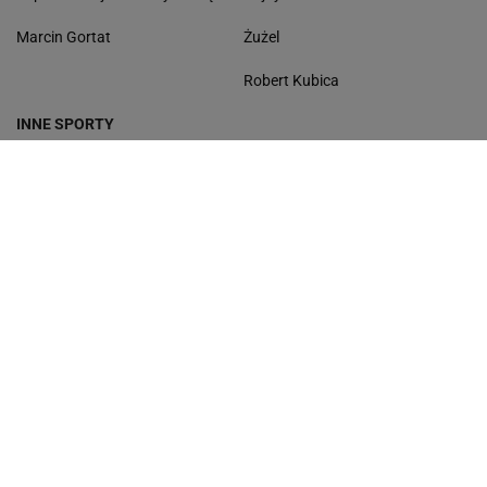
Marcin Gortat
Żużel
Robert Kubica
INNE SPORTY
Boks
Kolarstwo
Biegi narciarskie
Sporty walki
Skoki narciarskie
Lekkoatletyka
Piłka ręczna
Pływanie