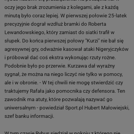
oczy jego brak zrozumienia z kolegami, ale z każdą
minutą było coraz lepiej. W pierwszej połowie 25-latek
precyzyjnie dograł wzdłuż bramki do Roberta
Lewandowskiego, który zamiast do siatki trafił w
słupek. Do końca pierwszej połowy "Kurzi" nie bał się
agresywnej gry, odważnie kasował ataki Nigeryjczyków
i próbował dać coś ekstra wykonując rzuty rożne.
Podobnie było po przerwie. Kurzawa dał wyraźny
sygnał, że można na niego liczyć nie tylko w pomocy,
ale i w obronie. - W tej chwili nie mogę stwierdzić czy
traktujemy Rafała jako pomocnika czy defensora. Ten
zawodnik ma atuty, które pozwalają nazywać go
uniwersalnym - powiedział Sport.pl Hubert Małowiejski,
szef banku informacji.
W tym czasie Rybus siedział w pokoju z którego nie