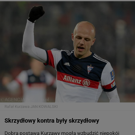
Rafał Kurzawa
JAN KOWALSKI
Skrzydłowy kontra były skrzydłowy
Dobra postawa Kurzawy mogła wzbudzić niepokój