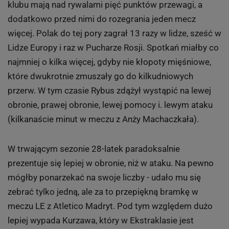
klubu mają nad rywalami pięć punktów przewagi, a
dodatkowo przed nimi do rozegrania jeden mecz
więcej. Polak do tej pory zagrał 13 razy w lidze, sześć w
Lidze Europy i raz w Pucharze Rosji. Spotkań miałby co
najmniej o kilka więcej, gdyby nie kłopoty mięśniowe,
które dwukrotnie zmuszały go do kilkudniowych
przerw. W tym czasie Rybus zdążył wystąpić na lewej
obronie, prawej obronie, lewej pomocy i. lewym ataku
(kilkanaście minut w meczu z Anży Machaczkała).
W trwającym sezonie 28-latek paradoksalnie
prezentuje się lepiej w obronie, niż w ataku. Na pewno
mógłby ponarzekać na swoje liczby - udało mu się
zebrać tylko jedną, ale za to przepiękną bramkę w
meczu LE z Atletico Madryt. Pod tym względem dużo
lepiej wypada Kurzawa, który w Ekstraklasie jest