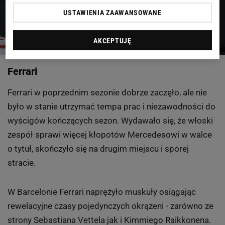
USTAWIENIA ZAAWANSOWANE
AKCEPTUJĘ
Ferrari
Ferrari w poprzednim sezonie dobrze zaczęło, ale nie
było w stanie utrzymać tempa prac i niezawodności do
wyścigów kończących sezon. Wydawało się, że włoski
zespół sprawi więcej kłopotów Mercedesowi w walce
o tytuł, skończyło się na drugim miejscu i sporej
stracie.
W Barcelonie Ferrari naprężyło muskuły osiągając
rewelacyjne czasy pojedynczych okrążeni - zarówno ze
strony Sebastiana Vettela jak i Kimmiego Raikkonena.