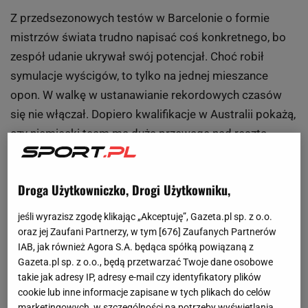
Z przedsezonowych testów w Barcelonie o formie
mistrzów świata trudno napisać coś konkretnego, bo
zespół udanie ukrywał swój potencjał. Choć robił
symulacje wyścigów, to tylko na jednej mieszance
opon. W walkę w ustanawianie rekordowych czasów
się nie włączał. Dopiero kwalifikacje w Australii pokażą,
czy niemiecki team ma dużą przewagę nad resztą
stawki.
Droga Użytkowniczko, Drogi Użytkowniku,
Poprzedni sezon pokazał, że z Mercedesem da się
wygrywać i to rywale są winni temu, że walka o tytuł nie
jeśli wyrazisz zgodę klikając „Akceptuję”, Gazeta.pl sp. z o.o.
była do samego końca zacięta. Według tego, co mówią
oraz jej Zaufani Partnerzy, w tym [
676
] Zaufanych Partnerów
IAB, jak również Agora S.A. będąca spółką powiązaną z
kierowcy Mercedes odrobił jednak lekcje z
Gazeta.pl sp. z o.o., będą przetwarzać Twoje dane osobowe
poprzedniego sezonu. Lewis Hamilton uważa, że auto
takie jak adresy IP, adresy e-mail czy identyfikatory plików
jest zdecydowanie lepsze od zeszłorocznego, na które
cookie lub inne informacje zapisane w tych plikach do celów
marketingowych, w szczególności na potrzeby wyświetlania