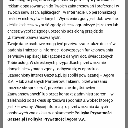
sporo narzekał. Brytyjczyk celuje w piąty tytuł
reklam dopasowanych do Twoich zainteresowań i preferencji w
mistrzowski.
swoich serwisach, aplikacjach i w Internecie lub personalizacji
treści w nich wyświetlanych. Wyrażenie zgody jest dobrowolne.
Do każdego sezonu podchodzę tak samo. To zawsze
Jeśli nie chcesz wyrazić zgody, chcesz ograniczyć jej zakres lub
chcesz wycofać zgodę uprzednio udzieloną przejdź do
dla mnie nowy początek. Ale już nie mogę się doczekać
„Ustawień Zaawansowanych”.
pierwszego wyścigu. Chcemy, by ludzie obserwowali
Twoje dane osobowe mogą być przetwarzane także do celów
naszą walkę z wypiekami na twarzy. Mam nadzieję, że
badania i mierzenia informacji dotyczących funkcjonowania
wyścigi będą zacięte, a my będziemy bić się o ułamki
serwisów i aplikacji lub łączone z danymi dot. świadczonych
Tobie usług. W określonych przypadkach przetwarzanie
sekund - powiedział Lewis Hamilton.
danych nie wymaga zgody i odbywa się w oparciu o
uzasadniony interes Gazeta.pl, jej spółki powiązanej – Agora
S.A. – lub Zaufanych Partnerów. Takiemu przetwarzaniu
możesz się sprzeciwić, przechodząc do „Ustawień
Zaawansowanych” lub przez kontakt z administratorem – w
zależności od zakresu sprzeciwu i podmiotu, wobec którego
jest kierowany. Więcej informacji o przetwarzaniu danych
osobowych znajdziesz w dokumencie
Polityka Prywatności
Gazeta.pl
i
Polityka Prywatności Agora S.A.