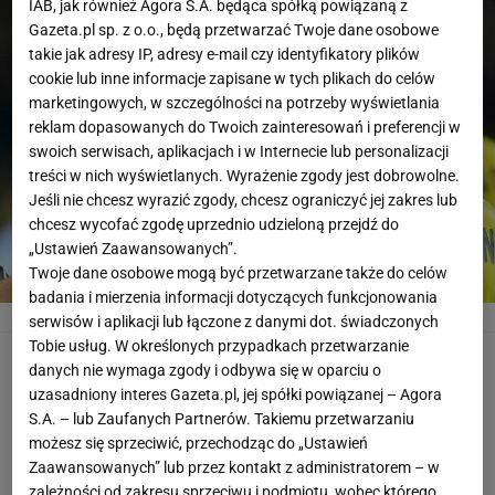
IAB, jak również Agora S.A. będąca spółką powiązaną z
Gazeta.pl sp. z o.o., będą przetwarzać Twoje dane osobowe
takie jak adresy IP, adresy e-mail czy identyfikatory plików
cookie lub inne informacje zapisane w tych plikach do celów
marketingowych, w szczególności na potrzeby wyświetlania
reklam dopasowanych do Twoich zainteresowań i preferencji w
swoich serwisach, aplikacjach i w Internecie lub personalizacji
treści w nich wyświetlanych. Wyrażenie zgody jest dobrowolne.
Jeśli nie chcesz wyrazić zgody, chcesz ograniczyć jej zakres lub
chcesz wycofać zgodę uprzednio udzieloną przejdź do
„Ustawień Zaawansowanych”.
Twoje dane osobowe mogą być przetwarzane także do celów
badania i mierzenia informacji dotyczących funkcjonowania
bvb
MARTIN MEISSNER/AP
serwisów i aplikacji lub łączone z danymi dot. świadczonych
Tobie usług. W określonych przypadkach przetwarzanie
10. Pierre-Emerick Aubameyang i Nabil Fekir
danych nie wymaga zgody i odbywa się w oparciu o
uzasadniony interes Gazeta.pl, jej spółki powiązanej – Agora
Po 11 goli w tym sezonie strzelili Nabil Fekir
S.A. – lub Zaufanych Partnerów. Takiemu przetwarzaniu
możesz się sprzeciwić, przechodząc do „Ustawień
(Olympique Lyon) oraz Pierre-Emerick Aubameyang
Zaawansowanych” lub przez kontakt z administratorem – w
(Borussia Dortmund). Daje im to 22 pkt. Gabończyk
zależności od zakresu sprzeciwu i podmiotu, wobec którego