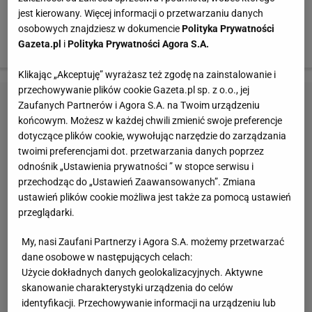
zaliczył dodatkowo dwie asysty, a Francuz trzy - choć
jest kierowany. Więcej informacji o przetwarzaniu danych
oczywiście te statystyki nie mają wpływu na ich
osobowych znajdziesz w dokumencie
Polityka Prywatności
Gazeta.pl
i
Polityka Prywatności Agora S.A.
pozycję w tym rankingu.
Klikając „Akceptuję” wyrażasz też zgodę na zainstalowanie i
przechowywanie plików cookie Gazeta.pl sp. z o.o., jej
Zaufanych Partnerów i Agora S.A. na Twoim urządzeniu
końcowym. Możesz w każdej chwili zmienić swoje preferencje
dotyczące plików cookie, wywołując narzędzie do zarządzania
twoimi preferencjami dot. przetwarzania danych poprzez
odnośnik „Ustawienia prywatności ” w stopce serwisu i
przechodząc do „Ustawień Zaawansowanych”. Zmiana
ustawień plików cookie możliwa jest także za pomocą ustawień
przeglądarki.
My, nasi Zaufani Partnerzy i Agora S.A. możemy przetwarzać
dane osobowe w następujących celach:
Użycie dokładnych danych geolokalizacyjnych. Aktywne
skanowanie charakterystyki urządzenia do celów
identyfikacji. Przechowywanie informacji na urządzeniu lub