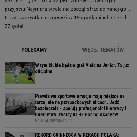
sezonie Ligue 1 i ma 32 pkt. Wbrew obawom po
przyjściu Neymara wcale nie zaczął strzelać mniej goli.
Licząc wszystkie rozgrywki w 19 spotkaniach strzelił
22 gole!
POLECAMY
WIĘCEJ TEMATÓW
W tym klubie będzie grał Vinicius Junior. To już
oficjalne
Prawdziwe sportowe emocje mają miejsce na
torze, nie na przypadkowych ulicach. Jedź
bezpiecznie - apelują profesjonalni kierowcy i
internetowi twórcy na 4F Racing Academy
MATERIAŁ PROMOCYJNY PR
REKORD GUINNESSA W RĘKACH POLAKA: