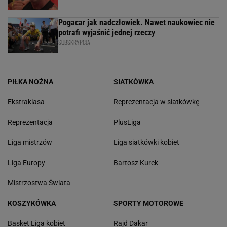
Pogacar jak nadczłowiek. Nawet naukowiec nie
potrafi wyjaśnić jednej rzeczy
SUBSKRYPCJA
PIŁKA NOŻNA
SIATKÓWKA
Ekstraklasa
Reprezentacja w siatkówkę
Reprezentacja
PlusLiga
Liga mistrzów
Liga siatkówki kobiet
Liga Europy
Bartosz Kurek
Mistrzostwa Świata
KOSZYKÓWKA
SPORTY MOTOROWE
Basket Liga kobiet
Rajd Dakar