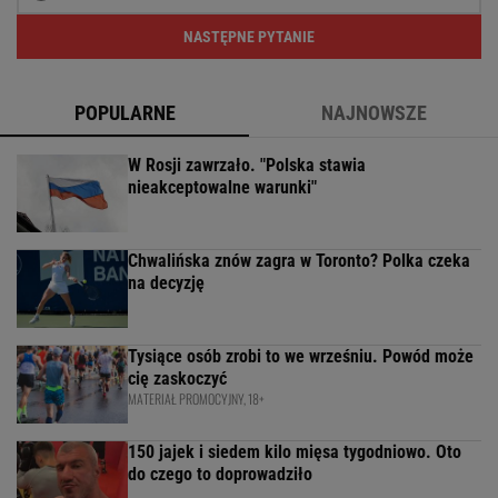
NASTĘPNE PYTANIE
POPULARNE
NAJNOWSZE
W Rosji zawrzało. "Polska stawia
nieakceptowalne warunki"
Chwalińska znów zagra w Toronto? Polka czeka
na decyzję
Tysiące osób zrobi to we wrześniu. Powód może
cię zaskoczyć
MATERIAŁ PROMOCYJNY, 18+
150 jajek i siedem kilo mięsa tygodniowo. Oto
do czego to doprowadziło