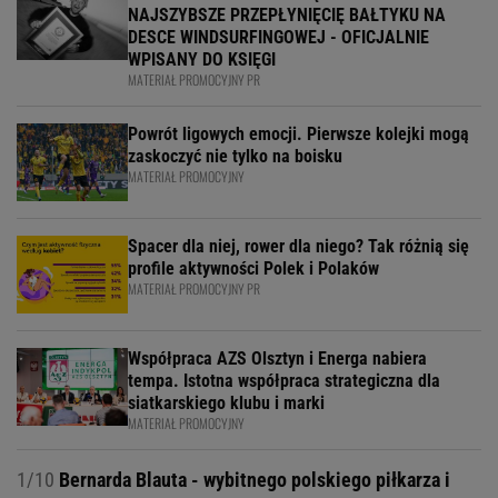
NAJSZYBSZE PRZEPŁYNIĘCIĘ BAŁTYKU NA
DESCE WINDSURFINGOWEJ - OFICJALNIE
WPISANY DO KSIĘGI
MATERIAŁ PROMOCYJNY PR
Powrót ligowych emocji. Pierwsze kolejki mogą
zaskoczyć nie tylko na boisku
MATERIAŁ PROMOCYJNY
Spacer dla niej, rower dla niego? Tak różnią się
profile aktywności Polek i Polaków
MATERIAŁ PROMOCYJNY PR
Współpraca AZS Olsztyn i Energa nabiera
tempa. Istotna współpraca strategiczna dla
siatkarskiego klubu i marki
MATERIAŁ PROMOCYJNY
1/10
Bernarda Blauta - wybitnego polskiego piłkarza i