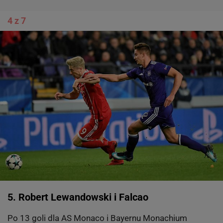
4 z 7
5. Robert Lewandowski i Falcao
Po 13 goli dla AS Monaco i Bayernu Monachium