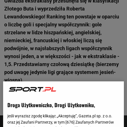
Gwiazda ekstraklasy przesunęła się w klasyfikacji
Złotego Buta i wyprzedziła Roberta
Lewandowskiego! Ranking ten powstaje w oparciu
o liczbę goli i specjalny współczynnik: gole
strzelane w lidze hiszpańskiej, angielskiej,
niemieckiej, francuskiej i włoskiej liczą się
podwójnie, w najsłabszych ligach współczynnik
wynosi jeden, a w większości - jak w ekstraklasie -
1,5. Przedstawiamy czołową dziesiątkę (bierzemy
pod uwagę jedynie ligi grające systemem jesień-
wiosna).
Droga Użytkowniczko, Drogi Użytkowniku,
1 z 7
jeśli wyrazisz zgodę klikając „Akceptuję”, Gazeta.pl sp. z o.o.
oraz jej Zaufani Partnerzy, w tym [
676
] Zaufanych Partnerów