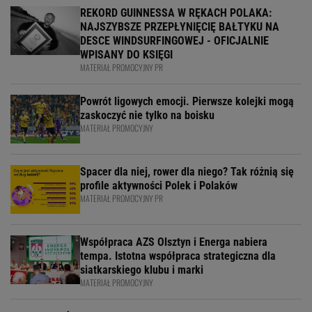
REKORD GUINNESSA W RĘKACH POLAKA:
NAJSZYBSZE PRZEPŁYNIĘCIĘ BAŁTYKU NA
DESCE WINDSURFINGOWEJ - OFICJALNIE
WPISANY DO KSIĘGI
MATERIAŁ PROMOCYJNY PR
Powrót ligowych emocji. Pierwsze kolejki mogą
zaskoczyć nie tylko na boisku
MATERIAŁ PROMOCYJNY
Spacer dla niej, rower dla niego? Tak różnią się
profile aktywności Polek i Polaków
MATERIAŁ PROMOCYJNY PR
Współpraca AZS Olsztyn i Energa nabiera
tempa. Istotna współpraca strategiczna dla
siatkarskiego klubu i marki
MATERIAŁ PROMOCYJNY