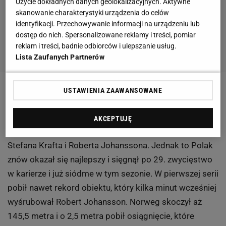
Użycie dokładnych danych geolokalizacyjnych. Aktywne
skanowanie charakterystyki urządzenia do celów
identyfikacji. Przechowywanie informacji na urządzeniu lub
dostęp do nich. Spersonalizowane reklamy i treści, pomiar
reklam i treści, badnie odbiorców i ulepszanie usług.
Lista Zaufanych Partnerów
2 z 6
USTAWIENIA ZAAWANSOWANE
Niebotyczny poziom konkursu
AKCEPTUJĘ
Co to było za show w wykonaniu Kamila Stocha,
Stefana Krafta i Roberta Johanssona. Jednak to Polak
znów okazał się najlepszy i sięgnął po 29. zwycięstwo
w karierze i już siódme w tym sezonie. W pierwszej serii
pobił nawet rekord obiektu, który kilka minut wcześniej
wyśrubował Robert Johansson. Norweg skoczył aż
145,5 metra i o 2,5 metra pobił osiągnięcie, które