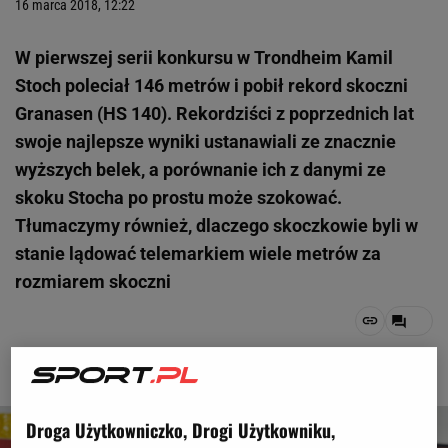
16 marca 2018, 12:22
W pierwszej serii konkursu w Trondheim Kamil
Stoch poleciał 146 metrów i pobił rekord skoczni
Granasen (HS 140). Rekordziści z poprzednich lat
swoje najlepsze wyniki ustanawiali ze znacznie
wyższych belek, a porównanie ich z danymi ze
skoku Stocha po prostu może szokować.
Tłumaczymy również, dlaczego skoczkowie byli w
stanie lądować telemarkiem wiele metrów za
rozmiarem skoczni
1 z 6
Droga Użytkowniczko, Drogi Użytkowniku,