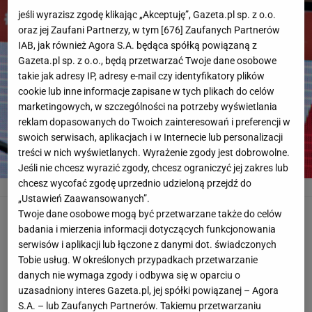
jeśli wyrazisz zgodę klikając „Akceptuję”, Gazeta.pl sp. z o.o.
oraz jej Zaufani Partnerzy, w tym [
676
] Zaufanych Partnerów
IAB, jak również Agora S.A. będąca spółką powiązaną z
Gazeta.pl sp. z o.o., będą przetwarzać Twoje dane osobowe
takie jak adresy IP, adresy e-mail czy identyfikatory plików
cookie lub inne informacje zapisane w tych plikach do celów
marketingowych, w szczególności na potrzeby wyświetlania
reklam dopasowanych do Twoich zainteresowań i preferencji w
swoich serwisach, aplikacjach i w Internecie lub personalizacji
treści w nich wyświetlanych. Wyrażenie zgody jest dobrowolne.
Jeśli nie chcesz wyrazić zgody, chcesz ograniczyć jej zakres lub
chcesz wycofać zgodę uprzednio udzieloną przejdź do
Kamil Stoch
Ned Alley / AP / AP
„Ustawień Zaawansowanych”.
Twoje dane osobowe mogą być przetwarzane także do celów
Organizatorzy już w serii próbnej mieli podwyższone
badania i mierzenia informacji dotyczących funkcjonowania
ciśnienie, bo na całej skoczni wiało mocno pod narty.
serwisów i aplikacji lub łączone z danymi dot. świadczonych
Najpierw Piotr Żyła kropnął 142 metry z trzeciej belki, a
Tobie usług. W określonych przypadkach przetwarzanie
danych nie wymaga zgody i odbywa się w oparciu o
po chwili Markus Eisenbichler poleciał jeszcze dalej
uzasadniony interes Gazeta.pl, jej spółki powiązanej – Agora
(148,5 metra) z pierwszego najazdu. Niemiec nie zdołał
S.A. – lub Zaufanych Partnerów. Takiemu przetwarzaniu