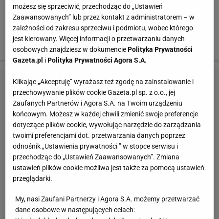
wylądować czysto i decyzja była prosta - odwołanie
możesz się sprzeciwić, przechodząc do „Ustawień
serii próbnej. Wówczas stało się jasne, że czwartkowy
Zaawansowanych” lub przez kontakt z administratorem – w
zależności od zakresu sprzeciwu i podmiotu, wobec którego
konkurs może być zagrożony przez. brak
jest kierowany. Więcej informacji o przetwarzaniu danych
wystarczającej liczby belek.
osobowych znajdziesz w dokumencie
Polityka Prywatności
Gazeta.pl
i
Polityka Prywatności Agora S.A.
Klikając „Akceptuję” wyrażasz też zgodę na zainstalowanie i
przechowywanie plików cookie Gazeta.pl sp. z o.o., jej
Zaufanych Partnerów i Agora S.A. na Twoim urządzeniu
końcowym. Możesz w każdej chwili zmienić swoje preferencje
dotyczące plików cookie, wywołując narzędzie do zarządzania
twoimi preferencjami dot. przetwarzania danych poprzez
odnośnik „Ustawienia prywatności ” w stopce serwisu i
przechodząc do „Ustawień Zaawansowanych”. Zmiana
ustawień plików cookie możliwa jest także za pomocą ustawień
przeglądarki.
My, nasi Zaufani Partnerzy i Agora S.A. możemy przetwarzać
dane osobowe w następujących celach: