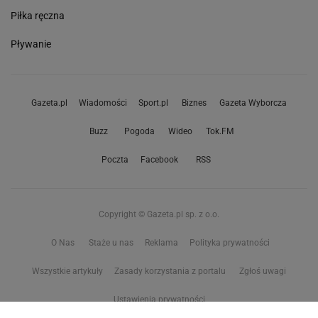
Piłka ręczna
Pływanie
Gazeta.pl
Wiadomości
Sport.pl
Biznes
Gazeta Wyborcza
Buzz
Pogoda
Wideo
Tok.FM
Poczta
Facebook
RSS
Copyright © Gazeta.pl sp. z o.o.
O Nas
Staże u nas
Reklama
Polityka prywatności
Wszystkie artykuły
Zasady korzystania z portalu
Zgłoś uwagi
Ustawienia prywatności