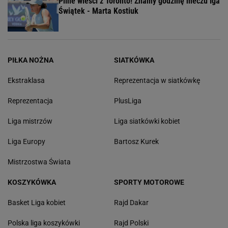
Pilne wieści z Toronto! Znamy godzinę meczu Iga
Świątek - Marta Kostiuk
PIŁKA NOŻNA
SIATKÓWKA
Ekstraklasa
Reprezentacja w siatkówkę
Reprezentacja
PlusLiga
Liga mistrzów
Liga siatkówki kobiet
Liga Europy
Bartosz Kurek
Mistrzostwa Świata
KOSZYKÓWKA
SPORTY MOTOROWE
Basket Liga kobiet
Rajd Dakar
Polska liga koszykówki
Rajd Polski