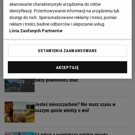
skanowanie charakterystyki urządzenia do celów
identyfikacji. Przechowywanie informacji na urządzeniu lub
Weekendowy quiz wyłoni prymusów. Większość z
dostęp do nich. Spersonalizowane reklamy i treści, pomiar
was odpada już w 3. pytaniu
reklam i treści, badnie odbiorców i ulepszanie usług.
Lista Zaufanych Partnerów
To ulubiony quiz każdego Polaka. Pytamy o
przysłowia, które musisz znać!
USTAWIENIA ZAAWANSOWANE
AKCEPTUJĘ
Klasówka geograficzna na poziomie liceum. Te
fakty powinieneś znać
Jesteś mieszczuchem? Nie masz szans w
naszym quizie wiedzy o wsi!
11 pytań o największe polskie miasta.