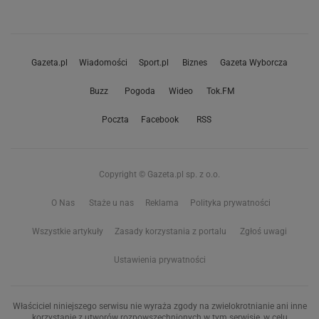
Gazeta.pl
Wiadomości
Sport.pl
Biznes
Gazeta Wyborcza
Buzz
Pogoda
Wideo
Tok.FM
Poczta
Facebook
RSS
Copyright © Gazeta.pl sp. z o.o.
O Nas
Staże u nas
Reklama
Polityka prywatności
Wszystkie artykuły
Zasady korzystania z portalu
Zgłoś uwagi
Ustawienia prywatności
Właściciel niniejszego serwisu nie wyraża zgody na zwielokrotnianie ani inne
korzystanie z utworów rozpowszechnionych w tym serwisie, w celu