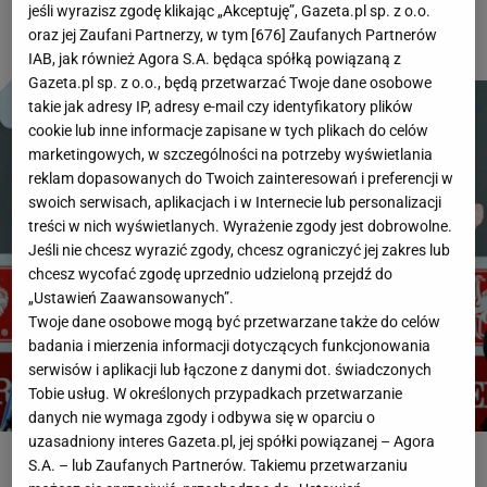
jeśli wyrazisz zgodę klikając „Akceptuję”, Gazeta.pl sp. z o.o.
oraz jej Zaufani Partnerzy, w tym [
676
] Zaufanych Partnerów
IAB, jak również Agora S.A. będąca spółką powiązaną z
Gazeta.pl sp. z o.o., będą przetwarzać Twoje dane osobowe
takie jak adresy IP, adresy e-mail czy identyfikatory plików
cookie lub inne informacje zapisane w tych plikach do celów
marketingowych, w szczególności na potrzeby wyświetlania
reklam dopasowanych do Twoich zainteresowań i preferencji w
swoich serwisach, aplikacjach i w Internecie lub personalizacji
treści w nich wyświetlanych. Wyrażenie zgody jest dobrowolne.
Jeśli nie chcesz wyrazić zgody, chcesz ograniczyć jej zakres lub
chcesz wycofać zgodę uprzednio udzieloną przejdź do
„Ustawień Zaawansowanych”.
Twoje dane osobowe mogą być przetwarzane także do celów
badania i mierzenia informacji dotyczących funkcjonowania
serwisów i aplikacji lub łączone z danymi dot. świadczonych
Tobie usług. W określonych przypadkach przetwarzanie
danych nie wymaga zgody i odbywa się w oparciu o
uzasadniony interes Gazeta.pl, jej spółki powiązanej – Agora
S.A. – lub Zaufanych Partnerów. Takiemu przetwarzaniu
ROZWIĄŻ QUIZ