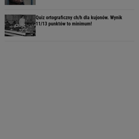
Quiz ortograficzny ch/h dla kujonów. Wynik
11/13 punktów to minimum!