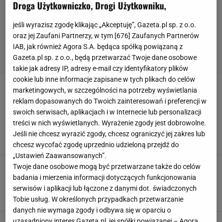
Droga Użytkowniczko, Drogi Użytkowniku,
jeśli wyrazisz zgodę klikając „Akceptuję”, Gazeta.pl sp. z o.o.
oraz jej Zaufani Partnerzy, w tym [
676
] Zaufanych Partnerów
IAB, jak również Agora S.A. będąca spółką powiązaną z
Gazeta.pl sp. z o.o., będą przetwarzać Twoje dane osobowe
takie jak adresy IP, adresy e-mail czy identyfikatory plików
cookie lub inne informacje zapisane w tych plikach do celów
marketingowych, w szczególności na potrzeby wyświetlania
SPORT NIEPEŁNOSPRAWNYCH
reklam dopasowanych do Twoich zainteresowań i preferencji w
swoich serwisach, aplikacjach i w Internecie lub personalizacji
Założył się z teściem o własne wesele. Sceny
treści w nich wyświetlanych. Wyrażenie zgody jest dobrowolne.
przed polską walką o medal
Jeśli nie chcesz wyrazić zgody, chcesz ograniczyć jej zakres lub
SPONSOR PUBLIKACJI: ORLEN
chcesz wycofać zgodę uprzednio udzieloną przejdź do
„Ustawień Zaawansowanych”.
Norwegia grzmi po nagrodzie dla narciarza z
Twoje dane osobowe mogą być przetwarzane także do celów
niepełnosprawnością. "To wygląda jak
badania i mierzenia informacji dotyczących funkcjonowania
prowokacja"
serwisów i aplikacji lub łączone z danymi dot. świadczonych
14 GRUDNIA 2021, 21:15
ap,
Tobie usług. W określonych przypadkach przetwarzanie
danych nie wymaga zgody i odbywa się w oparciu o
uzasadniony interes Gazeta.pl, jej spółki powiązanej – Agora