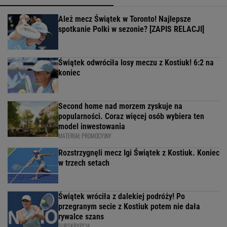
Ależ mecz Świątek w Toronto! Najlepsze
spotkanie Polki w sezonie? [ZAPIS RELACJI]
Świątek odwróciła losy meczu z Kostiuk! 6:2 na
koniec
Second home nad morzem zyskuje na
popularności. Coraz więcej osób wybiera ten
model inwestowania
MATERIAŁ PROMOCYJNY
Rozstrzygnęli mecz Igi Świątek z Kostiuk. Koniec
w trzech setach
Świątek wróciła z dalekiej podróży! Po
przegranym secie z Kostiuk potem nie dała
rywalce szans
SUBSKRYPCJA