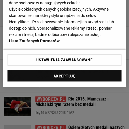
dane osobowe w następujących celach:
Użycie dokładnych danych geolokalizacyjnych. Aktywne
skanowanie charakterystyki urządzenia do celów
identyfikacji. Przechowywanie informacji na urządzeniu lub
dostęp do nich. Spersonalizowane reklamy i treści, pomiar
Co to była za walka o brąz,
reklam i treści, badnie odbiorców i ulepszanie usług.
rozstrzygał dopiero dodatkowy strzał! Milena
Lista Zaufanych Partnerów
Olszewska na podium paraolimpiady
16 WRZEŚNIA 2016, 12:28
iki,
USTAWIENIA ZAAWANSOWANE
Rio 2016. Następne
olimpijskie starty reprezentantów Startu
AKCEPTUJĘ
Gorzów
12 WRZEŚNIA 2016, 13:09
iki,
Rio 2016. Mamczarz i
Michalski tym razem bez medali
10 WRZEŚNIA 2016, 11:52
iki,
Osiem złotych medali naszych