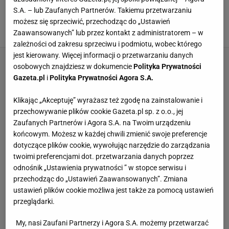
Rio 2016. Parolimpijczycy
Startu pochwalili się swoimi sukcesami
S.A. – lub Zaufanych Partnerów. Takiemu przetwarzaniu
[ZDJĘCIA]
możesz się sprzeciwić, przechodząc do „Ustawień
Zaawansowanych” lub przez kontakt z administratorem – w
27 WRZEŚNIA 2016, 17:11
red,
zależności od zakresu sprzeciwu i podmiotu, wobec którego
jest kierowany. Więcej informacji o przetwarzaniu danych
osobowych znajdziesz w dokumencie
Polityka Prywatności
Gazeta.pl
i
Polityka Prywatności Agora S.A.
Klikając „Akceptuję” wyrażasz też zgodę na zainstalowanie i
przechowywanie plików cookie Gazeta.pl sp. z o.o., jej
Zaufanych Partnerów i Agora S.A. na Twoim urządzeniu
końcowym. Możesz w każdej chwili zmienić swoje preferencje
dotyczące plików cookie, wywołując narzędzie do zarządzania
twoimi preferencjami dot. przetwarzania danych poprzez
odnośnik „Ustawienia prywatności ” w stopce serwisu i
przechodząc do „Ustawień Zaawansowanych”. Zmiana
ustawień plików cookie możliwa jest także za pomocą ustawień
przeglądarki.
My, nasi Zaufani Partnerzy i Agora S.A. możemy przetwarzać