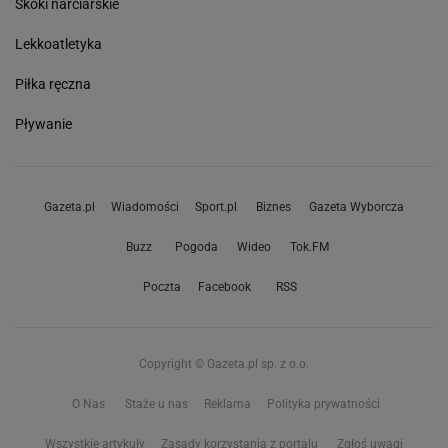
Skoki narciarskie
Lekkoatletyka
Piłka ręczna
Pływanie
Gazeta.pl
Wiadomości
Sport.pl
Biznes
Gazeta Wyborcza
Buzz
Pogoda
Wideo
Tok.FM
Poczta
Facebook
RSS
Copyright © Gazeta.pl sp. z o.o.
O Nas
Staże u nas
Reklama
Polityka prywatności
Wszystkie artykuły
Zasady korzystania z portalu
Zgłoś uwagi