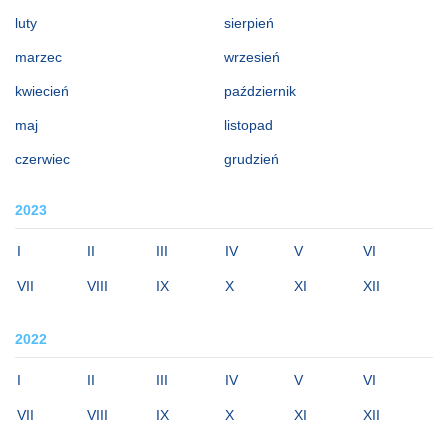
luty
sierpień
marzec
wrzesień
kwiecień
październik
maj
listopad
czerwiec
grudzień
2023
I
II
III
IV
V
VI
VII
VIII
IX
X
XI
XII
2022
I
II
III
IV
V
VI
VII
VIII
IX
X
XI
XII