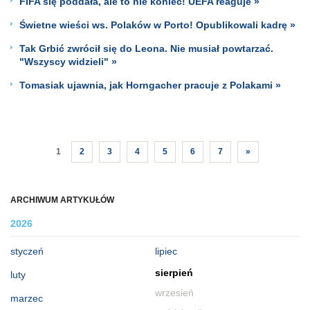
FIFA się poddała, ale to nie koniec! UEFA reaguje »
Świetne wieści ws. Polaków w Porto! Opublikowali kadrę »
Tak Grbić zwrócił się do Leona. Nie musiał powtarzać.
"Wszyscy widzieli" »
Tomasiak ujawnia, jak Horngacher pracuje z Polakami »
1
2
3
4
5
6
7
»
ARCHIWUM ARTYKUŁÓW
2026
styczeń
lipiec
sierpień
luty
wrzesień
marzec