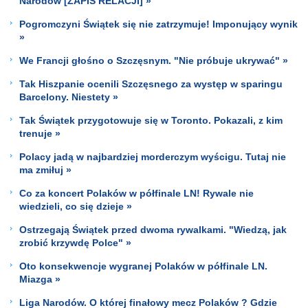
Narodów [ZAPIS RELACJI] »
Pogromczyni Świątek się nie zatrzymuje! Imponujący wynik
»
We Francji głośno o Szczęsnym. "Nie próbuje ukrywać" »
Tak Hiszpanie ocenili Szczęsnego za występ w sparingu
Barcelony. Niestety »
Tak Świątek przygotowuje się w Toronto. Pokazali, z kim
trenuje »
Polacy jadą w najbardziej morderczym wyścigu. Tutaj nie
ma zmiłuj »
Co za koncert Polaków w półfinale LN! Rywale nie
wiedzieli, co się dzieje »
Ostrzegają Świątek przed dwoma rywalkami. "Wiedzą, jak
zrobić krzywdę Polce" »
Oto konsekwencje wygranej Polaków w półfinale LN.
Miazga »
Liga Narodów. O której finałowy mecz Polaków ? Gdzie