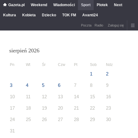
Gazeta.pl
Weekend
Wiadomości
Sport
Plotek
Next
Kultura
Kobieta
Dziecko
TOK FM
Avanti24
Poczta
Radio
Zaloguj się
sierpień 2026
Pn
Wt
Śr
Czw
Pt
Sob
Ndz
1
2
3
4
5
6
7
8
9
10
11
12
13
14
15
16
17
18
19
20
21
22
23
24
25
26
27
28
29
30
31