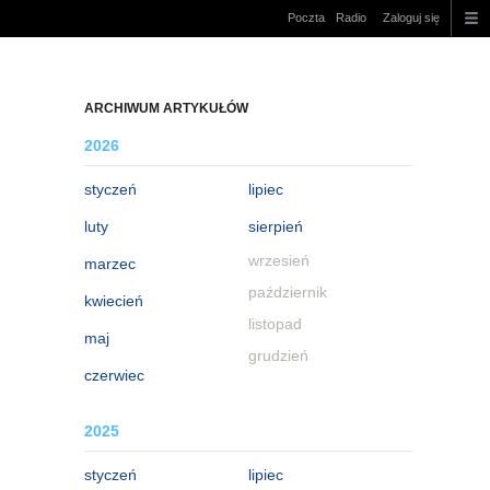
Poczta
Radio
Zaloguj się
ARCHIWUM ARTYKUŁÓW
2026
styczeń
lipiec
luty
sierpień
wrzesień
marzec
październik
kwiecień
listopad
maj
grudzień
czerwiec
2025
styczeń
lipiec