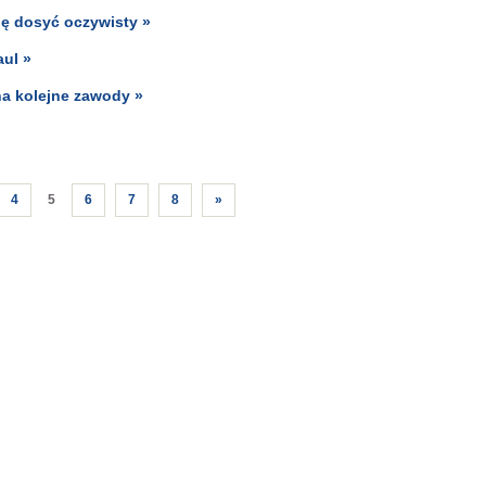
ię dosyć oczywisty »
aul »
na kolejne zawody »
4
5
6
7
8
»