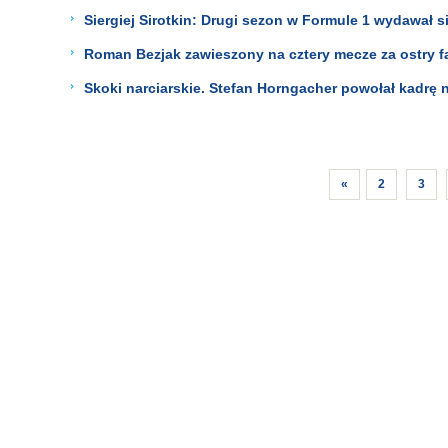
Siergiej Sirotkin: Drugi sezon w Formule 1 wydawał s
Roman Bezjak zawieszony na cztery mecze za ostry f
Skoki narciarskie. Stefan Horngacher powołał kadrę 
«
2
3