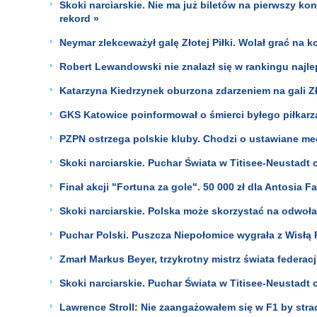
Skoki narciarskie. Nie ma już biletów na pierwszy ko
rekord »
Neymar zlekceważył galę Złotej Piłki. Wolał grać na 
Robert Lewandowski nie znalazł się w rankingu najle
Katarzyna Kiedrzynek oburzona zdarzeniem na gali Zło
GKS Katowice poinformował o śmierci byłego piłkarza
PZPN ostrzega polskie kluby. Chodzi o ustawiane m
Skoki narciarskie. Puchar Świata w Titisee-Neustadt
Finał akcji "Fortuna za gole". 50 000 zł dla Antosia F
Skoki narciarskie. Polska może skorzystać na odwo
Puchar Polski. Puszcza Niepołomice wygrała z Wisłą 
Zmarł Markus Beyer, trzykrotny mistrz świata federac
Skoki narciarskie. Puchar Świata w Titisee-Neustadt
Lawrence Stroll: Nie zaangażowałem się w F1 by strac