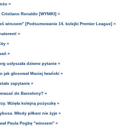
anżu »
 Cristiano Ronaldo [WYNIKI] »
teś wirusem" [Podsumowanie 14. kolejki Premier League] »
ohaterem! »
ity »
wań »
erg usłyszała dziwne pytanie »
o jak głosował Maciej Iwański »
stało zapytanie »
 wracać do Barcelony? »
zy. Wzięła kolejną pożyczkę »
busa. Młody piłkarz nie żyje »
wał Paula Pogbę "wirusem" »