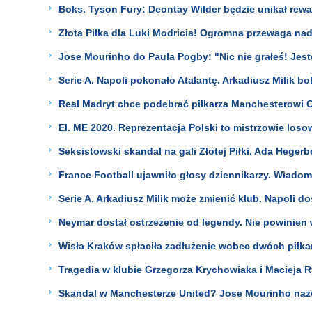
Boks. Tyson Fury: Deontay Wilder będzie unikał rew
Złota Piłka dla Luki Modricia! Ogromna przewaga nad
Jose Mourinho do Paula Pogby: "Nic nie grałeś! Jes
Serie A. Napoli pokonało Atalantę. Arkadiusz Milik b
Real Madryt chce podebrać piłkarza Manchesterowi C
El. ME 2020. Reprezentacja Polski to mistrzowie loso
Seksistowski skandal na gali Złotej Piłki. Ada Hegerb
France Football ujawniło głosy dziennikarzy. Wiadom
Serie A. Arkadiusz Milik może zmienić klub. Napoli do
Neymar dostał ostrzeżenie od legendy. Nie powinien
Wisła Kraków spłaciła zadłużenie wobec dwóch piłkar
Tragedia w klubie Grzegorza Krychowiaka i Macieja Ry
Skandal w Manchesterze United? Jose Mourinho naz