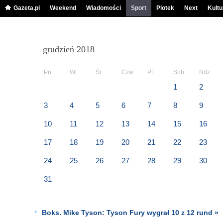
Gazeta.pl
Weekend
Wiadomości
Sport
Plotek
Next
Kultu
grudzień 2018
Pn
Wt
Śr
Czw
Pt
Sob
Ndz
1
2
3
4
5
6
7
8
9
10
11
12
13
14
15
16
17
18
19
20
21
22
23
24
25
26
27
28
29
30
31
Boks. Mike Tyson: Tyson Fury wygrał 10 z 12 rund »