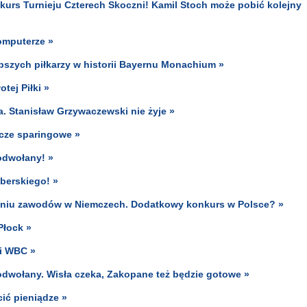
nkurs Turnieju Czterech Skoczni! Kamil Stoch może pobić kolejny
komputerze »
pszych piłkarzy w historii Bayernu Monachium »
tej Piłki »
. Stanisław Grzywaczewski nie żyje »
ecze sparingowe »
 odwołany! »
aberskiego! »
łaniu zawodów w Niemczech. Dodatkowy konkurs w Polsce? »
Płock »
ji WBC »
 odwołany. Wisła czeka, Zakopane też będzie gotowe »
ić pieniądze »