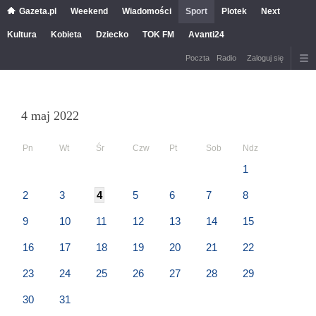
Gazeta.pl
Weekend
Wiadomości
Sport
Plotek
Next
Kultura
Kobieta
Dziecko
TOK FM
Avanti24
Poczta
Radio
Zaloguj się
4 maj 2022
Pn
Wt
Śr
Czw
Pt
Sob
Ndz
1
2
3
4
5
6
7
8
9
10
11
12
13
14
15
16
17
18
19
20
21
22
23
24
25
26
27
28
29
30
31