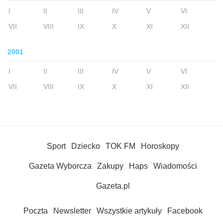
I
II
III
IV
V
VI
VII
VIII
IX
X
XI
XII
2001
I
II
III
IV
V
VI
VII
VIII
IX
X
XI
XII
Sport
Dziecko
TOK FM
Horoskopy
Gazeta Wyborcza
Zakupy
Haps
Wiadomości
Gazeta.pl
Poczta
Newsletter
Wszystkie artykuły
Facebook