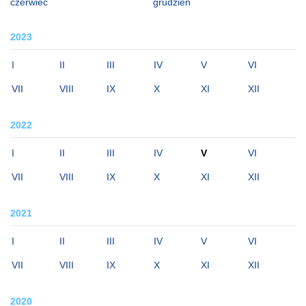
czerwiec
grudzień
2023
I
II
III
IV
V
VI
VII
VIII
IX
X
XI
XII
2022
I
II
III
IV
V
VI
VII
VIII
IX
X
XI
XII
2021
I
II
III
IV
V
VI
VII
VIII
IX
X
XI
XII
2020