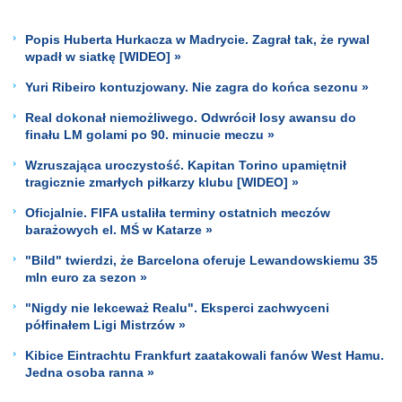
Popis Huberta Hurkacza w Madrycie. Zagrał tak, że rywal
wpadł w siatkę [WIDEO] »
Yuri Ribeiro kontuzjowany. Nie zagra do końca sezonu »
Real dokonał niemożliwego. Odwrócił losy awansu do
finału LM golami po 90. minucie meczu »
Wzruszająca uroczystość. Kapitan Torino upamiętnił
tragicznie zmarłych piłkarzy klubu [WIDEO] »
Oficjalnie. FIFA ustaliła terminy ostatnich meczów
barażowych el. MŚ w Katarze »
"Bild" twierdzi, że Barcelona oferuje Lewandowskiemu 35
mln euro za sezon »
"Nigdy nie lekceważ Realu". Eksperci zachwyceni
półfinałem Ligi Mistrzów »
Kibice Eintrachtu Frankfurt zaatakowali fanów West Hamu.
Jedna osoba ranna »