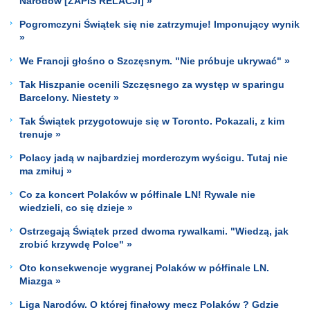
Narodów [ZAPIS RELACJI] »
Pogromczyni Świątek się nie zatrzymuje! Imponujący wynik
»
We Francji głośno o Szczęsnym. "Nie próbuje ukrywać" »
Tak Hiszpanie ocenili Szczęsnego za występ w sparingu
Barcelony. Niestety »
Tak Świątek przygotowuje się w Toronto. Pokazali, z kim
trenuje »
Polacy jadą w najbardziej morderczym wyścigu. Tutaj nie
ma zmiłuj »
Co za koncert Polaków w półfinale LN! Rywale nie
wiedzieli, co się dzieje »
Ostrzegają Świątek przed dwoma rywalkami. "Wiedzą, jak
zrobić krzywdę Polce" »
Oto konsekwencje wygranej Polaków w półfinale LN.
Miazga »
Liga Narodów. O której finałowy mecz Polaków ? Gdzie