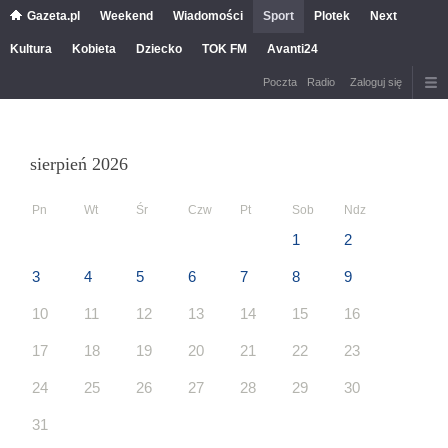
Gazeta.pl
Weekend
Wiadomości
Sport
Plotek
Next
Kultura
Kobieta
Dziecko
TOK FM
Avanti24
Poczta
Radio
Zaloguj się
sierpień 2026
Pn
Wt
Śr
Czw
Pt
Sob
Ndz
1
2
3
4
5
6
7
8
9
10
11
12
13
14
15
16
17
18
19
20
21
22
23
24
25
26
27
28
29
30
31