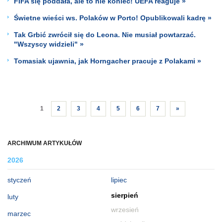
FIFA się poddała, ale to nie koniec! UEFA reaguje »
Świetne wieści ws. Polaków w Porto! Opublikowali kadrę »
Tak Grbić zwrócił się do Leona. Nie musiał powtarzać.
"Wszyscy widzieli" »
Tomasiak ujawnia, jak Horngacher pracuje z Polakami »
1
2
3
4
5
6
7
»
ARCHIWUM ARTYKUŁÓW
2026
styczeń
lipiec
sierpień
luty
wrzesień
marzec