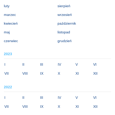
luty
sierpień
marzec
wrzesień
kwiecień
październik
maj
listopad
czerwiec
grudzień
2023
I
II
III
IV
V
VI
VII
VIII
IX
X
XI
XII
2022
I
II
III
IV
V
VI
VII
VIII
IX
X
XI
XII