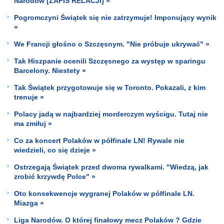
Narodów [ZAPIS RELACJI] »
Pogromczyni Świątek się nie zatrzymuje! Imponujący wynik
»
We Francji głośno o Szczęsnym. "Nie próbuje ukrywać" »
Tak Hiszpanie ocenili Szczęsnego za występ w sparingu
Barcelony. Niestety »
Tak Świątek przygotowuje się w Toronto. Pokazali, z kim
trenuje »
Polacy jadą w najbardziej morderczym wyścigu. Tutaj nie
ma zmiłuj »
Co za koncert Polaków w półfinale LN! Rywale nie
wiedzieli, co się dzieje »
Ostrzegają Świątek przed dwoma rywalkami. "Wiedzą, jak
zrobić krzywdę Polce" »
Oto konsekwencje wygranej Polaków w półfinale LN.
Miazga »
Liga Narodów. O której finałowy mecz Polaków ? Gdzie