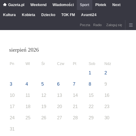
Gazeta.pl
Weekend
Wiadomości
Sport
Plotek
Next
Kultura
Kobieta
Dziecko
TOK FM
Avanti24
Poczta
Radio
Zaloguj się
sierpień 2026
Pn
Wt
Śr
Czw
Pt
Sob
Ndz
1
2
3
4
5
6
7
8
9
10
11
12
13
14
15
16
17
18
19
20
21
22
23
24
25
26
27
28
29
30
31