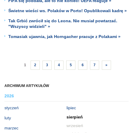
FIFA się poddała, ale to nie koniec! UEFA reaguje »
Świetne wieści ws. Polaków w Porto! Opublikowali kadrę »
Tak Grbić zwrócił się do Leona. Nie musiał powtarzać.
"Wszyscy widzieli" »
Tomasiak ujawnia, jak Horngacher pracuje z Polakami »
1
2
3
4
5
6
7
»
ARCHIWUM ARTYKUŁÓW
2026
styczeń
lipiec
sierpień
luty
wrzesień
marzec