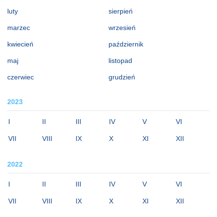
luty
sierpień
marzec
wrzesień
kwiecień
październik
maj
listopad
czerwiec
grudzień
2023
I
II
III
IV
V
VI
VII
VIII
IX
X
XI
XII
2022
I
II
III
IV
V
VI
VII
VIII
IX
X
XI
XII