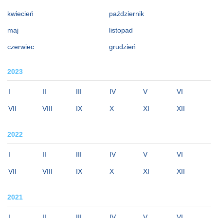
kwiecień
październik
maj
listopad
czerwiec
grudzień
2023
I
II
III
IV
V
VI
VII
VIII
IX
X
XI
XII
2022
I
II
III
IV
V
VI
VII
VIII
IX
X
XI
XII
2021
I
II
III
IV
V
VI