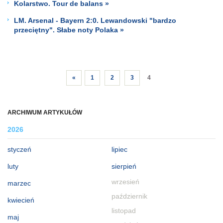
Kolarstwo. Tour de balans »
LM. Arsenal - Bayern 2:0. Lewandowski "bardzo
przeciętny". Słabe noty Polaka »
«
1
2
3
4
ARCHIWUM ARTYKUŁÓW
2026
styczeń
lipiec
luty
sierpień
wrzesień
marzec
październik
kwiecień
listopad
maj