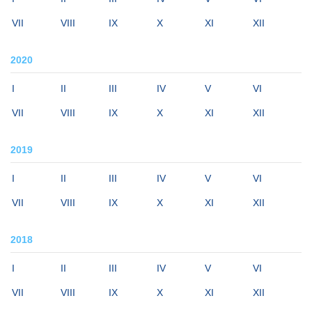
VII
VIII
IX
X
XI
XII
2020
I
II
III
IV
V
VI
VII
VIII
IX
X
XI
XII
2019
I
II
III
IV
V
VI
VII
VIII
IX
X
XI
XII
2018
I
II
III
IV
V
VI
VII
VIII
IX
X
XI
XII