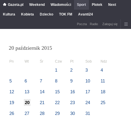
Gazeta.pl
Weekend
Wiadomości
Sport
Plotek
Next
Kultura
Kobieta
Dziecko
TOK FM
Avanti24
Poczta
Radio
Zaloguj się
20 październik 2015
Pn
Wt
Śr
Czw
Pt
Sob
Ndz
1
2
3
4
5
6
7
8
9
10
11
12
13
14
15
16
17
18
19
20
21
22
23
24
25
26
27
28
29
30
31