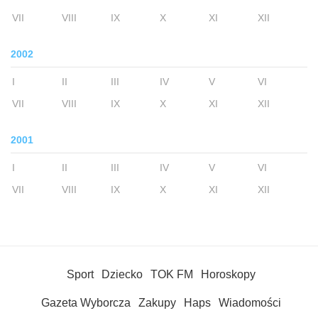
VII
VIII
IX
X
XI
XII
2002
I
II
III
IV
V
VI
VII
VIII
IX
X
XI
XII
2001
I
II
III
IV
V
VI
VII
VIII
IX
X
XI
XII
Sport
Dziecko
TOK FM
Horoskopy
Gazeta Wyborcza
Zakupy
Haps
Wiadomości