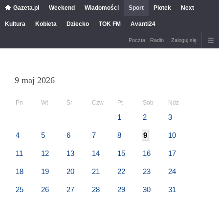
Gazeta.pl
Weekend
Wiadomości
Sport
Plotek
Next
Kultura
Kobieta
Dziecko
TOK FM
Avanti24
Poczta
Radio
Zaloguj się
9 maj 2026
Pn
Wt
Śr
Czw
Pt
Sob
Ndz
1
2
3
4
5
6
7
8
9
10
11
12
13
14
15
16
17
18
19
20
21
22
23
24
25
26
27
28
29
30
31