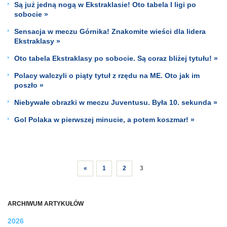
Są już jedną nogą w Ekstraklasie! Oto tabela I ligi po
sobocie »
Sensacja w meczu Górnika! Znakomite wieści dla lidera
Ekstraklasy »
Oto tabela Ekstraklasy po sobocie. Są coraz bliżej tytułu! »
Polacy walczyli o piąty tytuł z rzędu na ME. Oto jak im
poszło »
Niebywałe obrazki w meczu Juventusu. Była 10. sekunda »
Gol Polaka w pierwszej minucie, a potem koszmar! »
«
1
2
3
ARCHIWUM ARTYKUŁÓW
2026