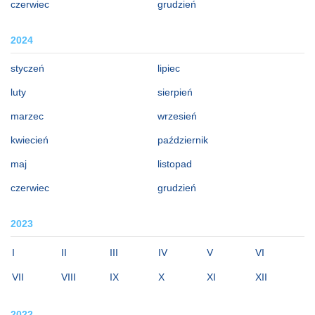
czerwiec
grudzień
2024
styczeń
lipiec
luty
sierpień
marzec
wrzesień
kwiecień
październik
maj
listopad
czerwiec
grudzień
2023
I
II
III
IV
V
VI
VII
VIII
IX
X
XI
XII
2022