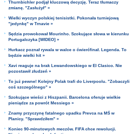
Thurnbichler podjął kluczową decyzję. Teraz tłumaczy
zmianę. "Zasłużył" »
Wielki wyczyn polskiej tenisistki. Pokonała turniejową
"jedynkę" w Trnavie »
Sędzia prowokował Mourinho. Szokujące słowa w kierunku
Portugalczyka [WIDEO] »
Hurkacz poznał rywala w walce o ćwierćfinał. Legenda. To
będzie wielki hit »
Xavi reaguje na brak Lewandowskiego w El Clasico. Nie
pozostawił złudzeń »
To już pewne! Kolejny Polak trafi do Liverpoolu. "Zobaczyli
coś szczególnego" »
Szokujące wieści z Hiszpanii. Barcelona oferuje wielkie
pieniądze za powrót Messiego »
Znamy przyczynę fatalnego upadku Prevca na MŚ w
Planicy. "Sprawdziłem" »
Koniec 90-minutowych meczów. FIFA chce rewolucji.