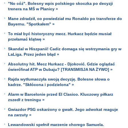
"No cóż". Bolesny wpis polskiego skoczka po decyzji
trenera na MŚ w Planicy »
Mane zdradził, co powiedział mu Ronaldo po transferze do
Bayernu. "Spotkałem" »
To miał być historyczny mecz. Hurkacz będzie musiał
przełamać klątwę »
Skandal w Hiszpanii! Cadiz domaga się wstrzymania gry w
LaLiga. Przez jeden błąd »
Absolutny hit. Mecz Hurkacz - Djoković. Gdzie oglądać
ćwierćfinał ATP w Dubaju? [TRANSMISJA NA ŻYWO] »
Rajda wytłumaczyła swoją decyzję. Bolesne słowa o
kadrze. "Skłócona i podzielona" »
Alarm w Barcelonie przed El Clasico. Kluczowy piłkarz
zszedł z treningu »
Gwiazdor PSG oskarżony o gwałt. Jego adwokat reaguje
na zarzuty »
Lewandowski spełnił marzenie chorego Samuela.