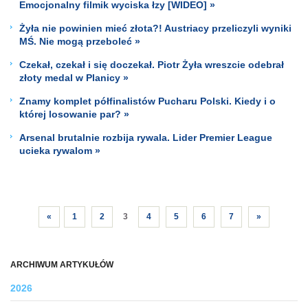
Emocjonalny filmik wyciska łzy [WIDEO] »
Żyła nie powinien mieć złota?! Austriacy przeliczyli wyniki
MŚ. Nie mogą przeboleć »
Czekał, czekał i się doczekał. Piotr Żyła wreszcie odebrał
złoty medal w Planicy »
Znamy komplet półfinalistów Pucharu Polski. Kiedy i o
której losowanie par? »
Arsenal brutalnie rozbija rywala. Lider Premier League
ucieka rywalom »
«
1
2
3
4
5
6
7
»
ARCHIWUM ARTYKUŁÓW
2026