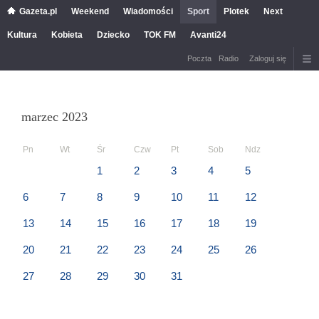
Gazeta.pl
Weekend
Wiadomości
Sport
Plotek
Next
Kultura
Kobieta
Dziecko
TOK FM
Avanti24
Poczta
Radio
Zaloguj się
marzec 2023
Pn
Wt
Śr
Czw
Pt
Sob
Ndz
1
2
3
4
5
6
7
8
9
10
11
12
13
14
15
16
17
18
19
20
21
22
23
24
25
26
27
28
29
30
31