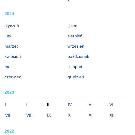
2024
styczeń
lipiec
luty
sierpień
marzec
wrzesień
kwiecień
październik
maj
listopad
czerwiec
grudzień
2023
I
II
III
IV
V
VI
VII
VIII
IX
X
XI
XII
2022