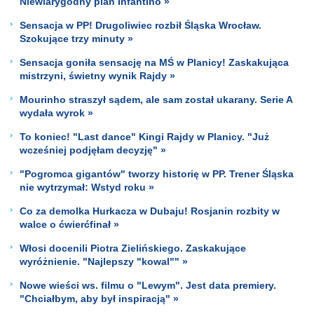
Niewiarygodny plan Infantino »
Sensacja w PP! Drugoliwiec rozbił Śląska Wrocław.
Szokujące trzy minuty »
Sensacja goniła sensację na MŚ w Planicy! Zaskakująca
mistrzyni, świetny wynik Rajdy »
Mourinho straszył sądem, ale sam został ukarany. Serie A
wydała wyrok »
To koniec! "Last dance" Kingi Rajdy w Planicy. "Już
wcześniej podjęłam decyzję" »
"Pogromca gigantów" tworzy historię w PP. Trener Śląska
nie wytrzymał: Wstyd roku »
Co za demolka Hurkacza w Dubaju! Rosjanin rozbity w
walce o ćwierćfinał »
Włosi docenili Piotra Zielińskiego. Zaskakujące
wyróżnienie. "Najlepszy "kowal"" »
Nowe wieści ws. filmu o "Lewym". Jest data premiery.
"Chciałbym, aby był inspiracją" »