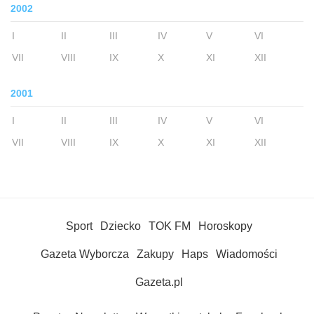
2002
I
II
III
IV
V
VI
VII
VIII
IX
X
XI
XII
2001
I
II
III
IV
V
VI
VII
VIII
IX
X
XI
XII
Sport
Dziecko
TOK FM
Horoskopy
Gazeta Wyborcza
Zakupy
Haps
Wiadomości
Gazeta.pl