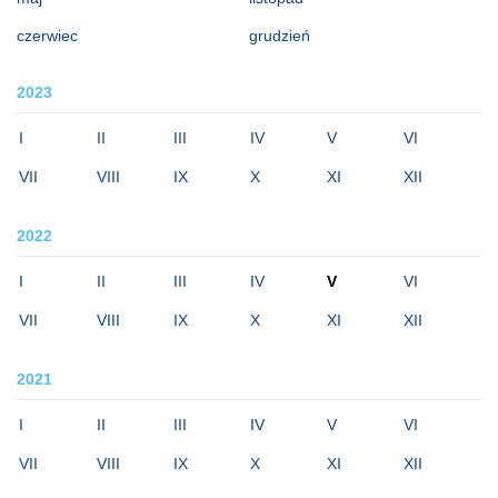
czerwiec
grudzień
2023
I
II
III
IV
V
VI
VII
VIII
IX
X
XI
XII
2022
I
II
III
IV
V
VI
VII
VIII
IX
X
XI
XII
2021
I
II
III
IV
V
VI
VII
VIII
IX
X
XI
XII