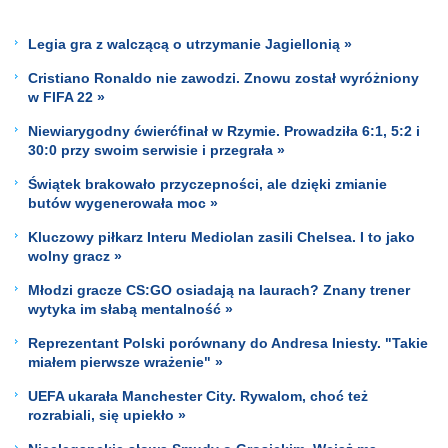
Legia gra z walczącą o utrzymanie Jagiellonią »
Cristiano Ronaldo nie zawodzi. Znowu został wyróżniony
w FIFA 22 »
Niewiarygodny ćwierćfinał w Rzymie. Prowadziła 6:1, 5:2 i
30:0 przy swoim serwisie i przegrała »
Świątek brakowało przyczepności, ale dzięki zmianie
butów wygenerowała moc »
Kluczowy piłkarz Interu Mediolan zasili Chelsea. I to jako
wolny gracz »
Młodzi gracze CS:GO osiadają na laurach? Znany trener
wytyka im słabą mentalność »
Reprezentant Polski porównany do Andresa Iniesty. "Takie
miałem pierwsze wrażenie" »
UEFA ukarała Manchester City. Rywalom, choć też
rozrabiali, się upiekło »