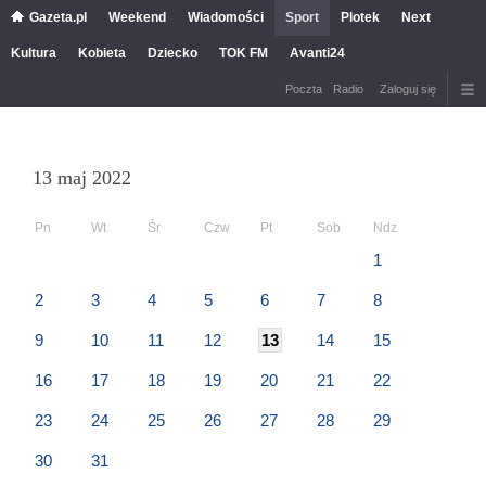
Gazeta.pl
Weekend
Wiadomości
Sport
Plotek
Next
Kultura
Kobieta
Dziecko
TOK FM
Avanti24
Poczta
Radio
Zaloguj się
13 maj 2022
Pn
Wt
Śr
Czw
Pt
Sob
Ndz
1
2
3
4
5
6
7
8
9
10
11
12
13
14
15
16
17
18
19
20
21
22
23
24
25
26
27
28
29
30
31