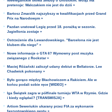
Nieeleganckie słowa Smudy o Grosickim. Wciąż ma
pretensje: Walczakiem nie jest do dziś »
Bartosz Zmarzlik najszybszy w kwalifikacjach przed Grand
Prix na Narodowym »
Pazdan uratował Legię przed 18. porażką w sezonie.
Jagiellonia zostaje »
Ostrzeżenie dla Lewandowskiego. "Barcelona nie jest
klubem dla niego" »
Nowe informacje o GTA 6? Wymowny post muzyka
związanego z Rockstar »
Maciej Różański zaliczył udany debiut w Bellatorze. Lee
Chadwick pokonany »
Było gorąco między Błachowiczem a Rakiciem. Ale w
końcu podali sobie ręce [WIDEO] »
Iga Świątek zagra w półfinale turnieju WTA w Rzymie. Gdzie
i kiedy oglądać? [TRANSMISJA] »
Artiom Seweriukin ukarany przez FIA za wykonanie
faszystowskiego gestu »