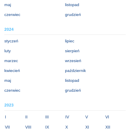
maj
listopad
czerwiec
grudzień
2024
styczeń
lipiec
luty
sierpień
marzec
wrzesień
kwiecień
październik
maj
listopad
czerwiec
grudzień
2023
I
II
III
IV
V
VI
VII
VIII
IX
X
XI
XII