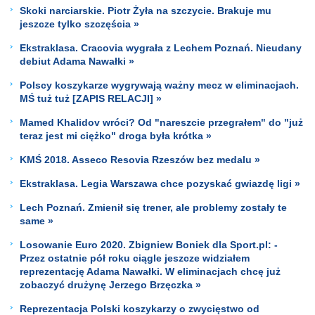
Skoki narciarskie. Piotr Żyła na szczycie. Brakuje mu
jeszcze tylko szczęścia »
Ekstraklasa. Cracovia wygrała z Lechem Poznań. Nieudany
debiut Adama Nawałki »
Polscy koszykarze wygrywają ważny mecz w eliminacjach.
MŚ tuż tuż [ZAPIS RELACJI] »
Mamed Khalidov wróci? Od "nareszcie przegrałem" do "już
teraz jest mi ciężko" droga była krótka »
KMŚ 2018. Asseco Resovia Rzeszów bez medalu »
Ekstraklasa. Legia Warszawa chce pozyskać gwiazdę ligi »
Lech Poznań. Zmienił się trener, ale problemy zostały te
same »
Losowanie Euro 2020. Zbigniew Boniek dla Sport.pl: -
Przez ostatnie pół roku ciągle jeszcze widziałem
reprezentację Adama Nawałki. W eliminacjach chcę już
zobaczyć drużynę Jerzego Brzęczka »
Reprezentacja Polski koszykarzy o zwycięstwo od