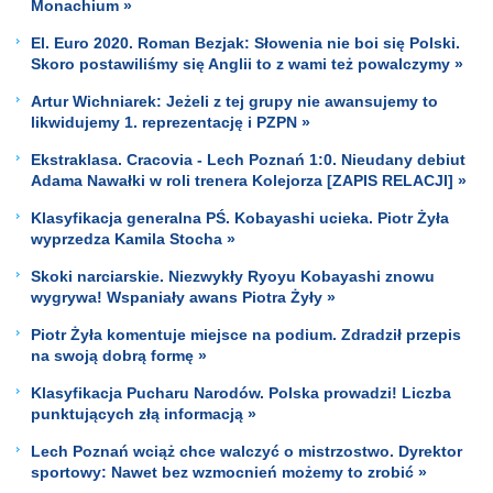
Monachium »
El. Euro 2020. Roman Bezjak: Słowenia nie boi się Polski.
Skoro postawiliśmy się Anglii to z wami też powalczymy »
Artur Wichniarek: Jeżeli z tej grupy nie awansujemy to
likwidujemy 1. reprezentację i PZPN »
Ekstraklasa. Cracovia - Lech Poznań 1:0. Nieudany debiut
Adama Nawałki w roli trenera Kolejorza [ZAPIS RELACJI] »
Klasyfikacja generalna PŚ. Kobayashi ucieka. Piotr Żyła
wyprzedza Kamila Stocha »
Skoki narciarskie. Niezwykły Ryoyu Kobayashi znowu
wygrywa! Wspaniały awans Piotra Żyły »
Piotr Żyła komentuje miejsce na podium. Zdradził przepis
na swoją dobrą formę »
Klasyfikacja Pucharu Narodów. Polska prowadzi! Liczba
punktujących złą informacją »
Lech Poznań wciąż chce walczyć o mistrzostwo. Dyrektor
sportowy: Nawet bez wzmocnień możemy to zrobić »