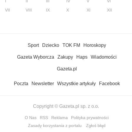
I
II
III
IV
V
VI
VII
VIII
IX
X
XI
XII
Sport
Dziecko
TOK FM
Horoskopy
Gazeta Wyborcza
Zakupy
Haps
Wiadomości
Gazeta.pl
Poczta
Newsletter
Wszystkie artykuły
Facebook
Copyright © Gazeta.pl sp. z o.o.
O Nas
RSS
Reklama
Polityka prywatności
Zasady korzystania z portalu
Zgłoś błąd