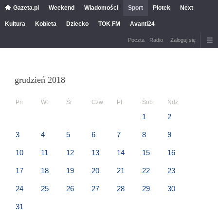
Gazeta.pl
Weekend
Wiadomości
Sport
Plotek
Next
Kultura
Kobieta
Dziecko
TOK FM
Avanti24
Poczta
Radio
Zaloguj się
grudzień 2018
Pn
Wt
Śr
Czw
Pt
Sob
Ndz
1
2
3
4
5
6
7
8
9
10
11
12
13
14
15
16
17
18
19
20
21
22
23
24
25
26
27
28
29
30
31