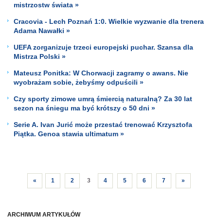
mistrzostw świata »
Cracovia - Lech Poznań 1:0. Wielkie wyzwanie dla trenera
Adama Nawałki »
UEFA zorganizuje trzeci europejski puchar. Szansa dla
Mistrza Polski »
Mateusz Ponitka: W Chorwacji zagramy o awans. Nie
wyobrażam sobie, żebyśmy odpuścili »
Czy sporty zimowe umrą śmiercią naturalną? Za 30 lat
sezon na śniegu ma być krótszy o 50 dni »
Serie A. Ivan Jurić może przestać trenować Krzysztofa
Piątka. Genoa stawia ultimatum »
«
1
2
3
4
5
6
7
»
ARCHIWUM ARTYKUŁÓW