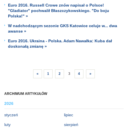
Euro 2016. Russell Crowe znów napisał o Polsce!
"Gladiator" pochwalił Błaszczykowskiego. "Do boju
Polska!" »
W nadchodzącym sezonie GKS Katowice celuje w... dwa
awanse »
Euro 2016. Ukraina - Polska. Adam Nawałka: Kuba dał
doskonałą zmianę »
«
1
2
3
4
»
ARCHIWUM ARTYKUŁÓW
2026
styczeń
lipiec
luty
sierpień