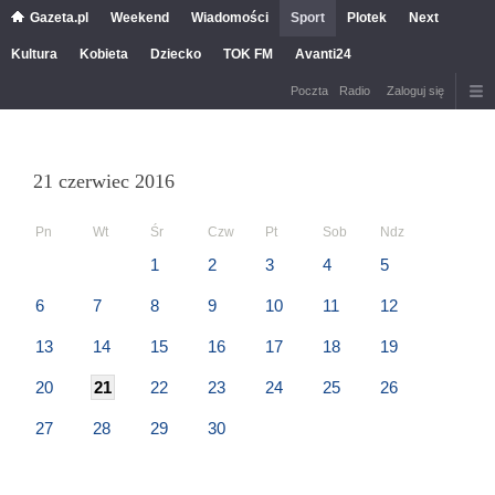
Gazeta.pl
Weekend
Wiadomości
Sport
Plotek
Next
Kultura
Kobieta
Dziecko
TOK FM
Avanti24
Poczta
Radio
Zaloguj się
21 czerwiec 2016
Pn
Wt
Śr
Czw
Pt
Sob
Ndz
1
2
3
4
5
6
7
8
9
10
11
12
13
14
15
16
17
18
19
20
21
22
23
24
25
26
27
28
29
30