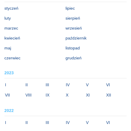
styczeń
lipiec
luty
sierpień
marzec
wrzesień
kwiecień
październik
maj
listopad
czerwiec
grudzień
2023
I
II
III
IV
V
VI
VII
VIII
IX
X
XI
XII
2022
I
II
III
IV
V
VI