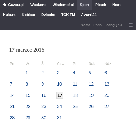
Gazeta.pl
Weekend
Wiadomości
Sport
Plotek
Next
Kultura
Kobieta
Dziecko
TOK FM
Avanti24
Poczta
Radio
Zaloguj się
17 marzec 2016
Pn
Wt
Śr
Czw
Pt
Sob
Ndz
1
2
3
4
5
6
7
8
9
10
11
12
13
14
15
16
17
18
19
20
21
22
23
24
25
26
27
28
29
30
31