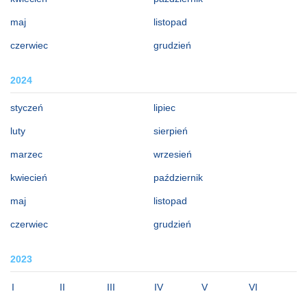
maj
listopad
czerwiec
grudzień
2024
styczeń
lipiec
luty
sierpień
marzec
wrzesień
kwiecień
październik
maj
listopad
czerwiec
grudzień
2023
I
II
III
IV
V
VI