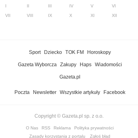
I
II
III
IV
V
VI
VII
VIII
IX
X
XI
XII
Sport
Dziecko
TOK FM
Horoskopy
Gazeta Wyborcza
Zakupy
Haps
Wiadomości
Gazeta.pl
Poczta
Newsletter
Wszystkie artykuły
Facebook
Copyright © Gazeta.pl sp. z o.o.
O Nas
RSS
Reklama
Polityka prywatności
Zasady korzystania z portalu
Zgłoś błąd