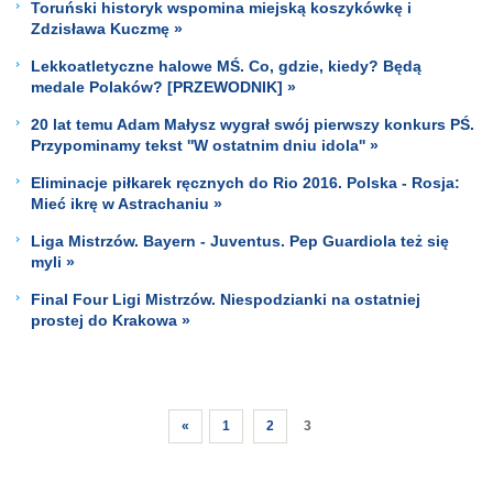
Toruński historyk wspomina miejską koszykówkę i
Zdzisława Kuczmę »
Lekkoatletyczne halowe MŚ. Co, gdzie, kiedy? Będą
medale Polaków? [PRZEWODNIK] »
20 lat temu Adam Małysz wygrał swój pierwszy konkurs PŚ.
Przypominamy tekst ''W ostatnim dniu idola'' »
Eliminacje piłkarek ręcznych do Rio 2016. Polska - Rosja:
Mieć ikrę w Astrachaniu »
Liga Mistrzów. Bayern - Juventus. Pep Guardiola też się
myli »
Final Four Ligi Mistrzów. Niespodzianki na ostatniej
prostej do Krakowa »
«
1
2
3