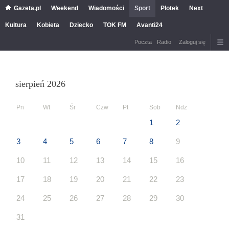
Gazeta.pl
Weekend
Wiadomości
Sport
Plotek
Next
Kultura
Kobieta
Dziecko
TOK FM
Avanti24
Poczta
Radio
Zaloguj się
sierpień 2026
Pn
Wt
Śr
Czw
Pt
Sob
Ndz
1
2
3
4
5
6
7
8
9
10
11
12
13
14
15
16
17
18
19
20
21
22
23
24
25
26
27
28
29
30
31