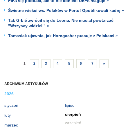
FIFA się poddała, ale to nie koniec! UEFA reaguje »
Świetne wieści ws. Polaków w Porto! Opublikowali kadrę »
Tak Grbić zwrócił się do Leona. Nie musiał powtarzać.
"Wszyscy widzieli" »
Tomasiak ujawnia, jak Horngacher pracuje z Polakami »
1
2
3
4
5
6
7
»
ARCHIWUM ARTYKUŁÓW
2026
styczeń
lipiec
sierpień
luty
wrzesień
marzec