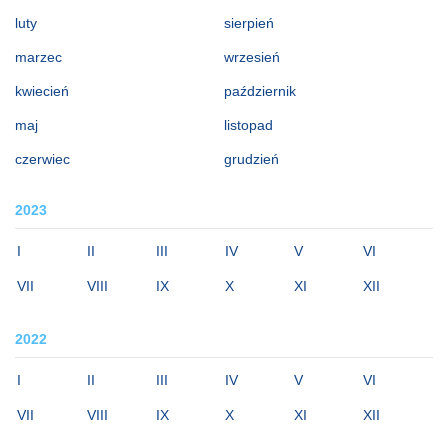
luty
sierpień
marzec
wrzesień
kwiecień
październik
maj
listopad
czerwiec
grudzień
2023
I
II
III
IV
V
VI
VII
VIII
IX
X
XI
XII
2022
I
II
III
IV
V
VI
VII
VIII
IX
X
XI
XII