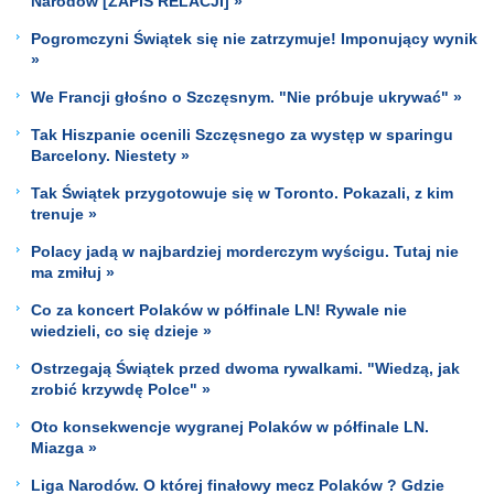
Narodów [ZAPIS RELACJI] »
Pogromczyni Świątek się nie zatrzymuje! Imponujący wynik
»
We Francji głośno o Szczęsnym. "Nie próbuje ukrywać" »
Tak Hiszpanie ocenili Szczęsnego za występ w sparingu
Barcelony. Niestety »
Tak Świątek przygotowuje się w Toronto. Pokazali, z kim
trenuje »
Polacy jadą w najbardziej morderczym wyścigu. Tutaj nie
ma zmiłuj »
Co za koncert Polaków w półfinale LN! Rywale nie
wiedzieli, co się dzieje »
Ostrzegają Świątek przed dwoma rywalkami. "Wiedzą, jak
zrobić krzywdę Polce" »
Oto konsekwencje wygranej Polaków w półfinale LN.
Miazga »
Liga Narodów. O której finałowy mecz Polaków ? Gdzie