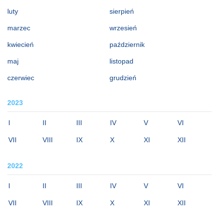
luty
sierpień
marzec
wrzesień
kwiecień
październik
maj
listopad
czerwiec
grudzień
2023
I
II
III
IV
V
VI
VII
VIII
IX
X
XI
XII
2022
I
II
III
IV
V
VI
VII
VIII
IX
X
XI
XII