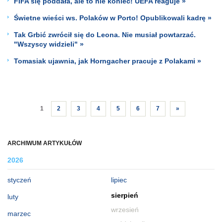
FIFA się poddała, ale to nie koniec! UEFA reaguje »
Świetne wieści ws. Polaków w Porto! Opublikowali kadrę »
Tak Grbić zwrócił się do Leona. Nie musiał powtarzać.
"Wszyscy widzieli" »
Tomasiak ujawnia, jak Horngacher pracuje z Polakami »
1
2
3
4
5
6
7
»
ARCHIWUM ARTYKUŁÓW
2026
styczeń
lipiec
sierpień
luty
wrzesień
marzec