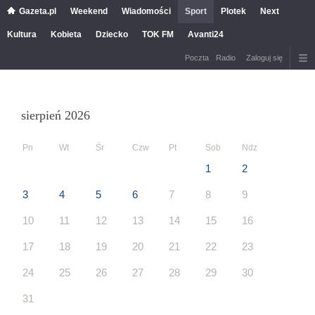
Gazeta.pl
Weekend
Wiadomości
Sport
Plotek
Next
Kultura
Kobieta
Dziecko
TOK FM
Avanti24
Poczta
Radio
Zaloguj się
sierpień 2026
Pn
Wt
Śr
Czw
Pt
Sob
Ndz
1
2
3
4
5
6
7
8
9
10
11
12
13
14
15
16
17
18
19
20
21
22
23
24
25
26
27
28
29
30
31