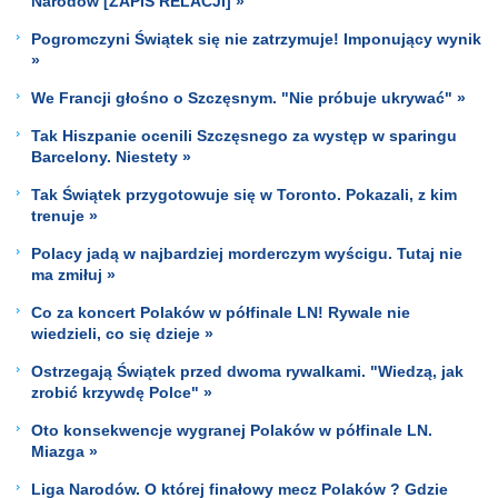
Narodów [ZAPIS RELACJI] »
Pogromczyni Świątek się nie zatrzymuje! Imponujący wynik
»
We Francji głośno o Szczęsnym. "Nie próbuje ukrywać" »
Tak Hiszpanie ocenili Szczęsnego za występ w sparingu
Barcelony. Niestety »
Tak Świątek przygotowuje się w Toronto. Pokazali, z kim
trenuje »
Polacy jadą w najbardziej morderczym wyścigu. Tutaj nie
ma zmiłuj »
Co za koncert Polaków w półfinale LN! Rywale nie
wiedzieli, co się dzieje »
Ostrzegają Świątek przed dwoma rywalkami. "Wiedzą, jak
zrobić krzywdę Polce" »
Oto konsekwencje wygranej Polaków w półfinale LN.
Miazga »
Liga Narodów. O której finałowy mecz Polaków ? Gdzie