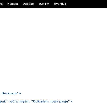
ra
Kobieta
Dziecko
TOK FM
Avanti24
id Beckham" »
iopak" i góra mięśni. "Odkryłem nową pasję" »