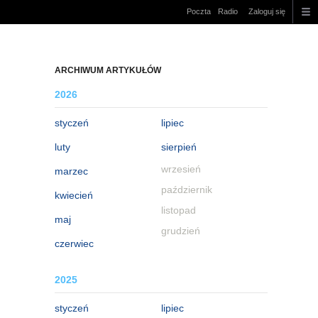
Poczta
Radio
Zaloguj się
ARCHIWUM ARTYKUŁÓW
2026
styczeń
lipiec
luty
sierpień
wrzesień
marzec
październik
kwiecień
listopad
maj
grudzień
czerwiec
2025
styczeń
lipiec