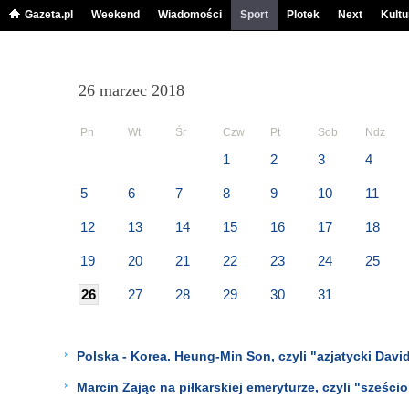
Gazeta.pl
Weekend
Wiadomości
Sport
Plotek
Next
Kultu
26 marzec 2018
Pn
Wt
Śr
Czw
Pt
Sob
Ndz
1
2
3
4
5
6
7
8
9
10
11
12
13
14
15
16
17
18
19
20
21
22
23
24
25
26
27
28
29
30
31
Polska - Korea. Heung-Min Son, czyli "azjatycki Dav
Marcin Zając na piłkarskiej emeryturze, czyli "sześc