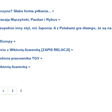
czyna? Słaba forma piłkarza... »
racają Mączyński, Pazdan i Rybus »
zupełnie inny styl, niż Japonia. A z Polakami gra dlatego, że są na
 Europy »
ciu z Wiktorią Azarenką [ZAPIS RELACJI] »
pobicia pracownika TGV »
ktorią Azarenką »
«
1
2