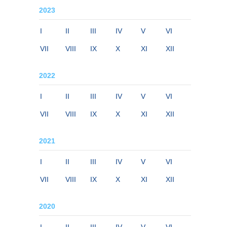
2023
I
II
III
IV
V
VI
VII
VIII
IX
X
XI
XII
2022
I
II
III
IV
V
VI
VII
VIII
IX
X
XI
XII
2021
I
II
III
IV
V
VI
VII
VIII
IX
X
XI
XII
2020