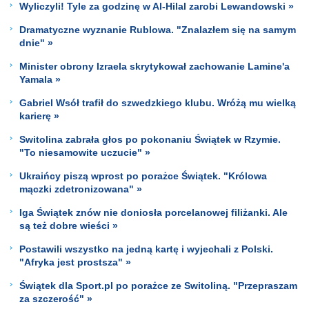
Wyliczyli! Tyle za godzinę w Al-Hilal zarobi Lewandowski »
Dramatyczne wyznanie Rublowa. "Znalazłem się na samym
dnie" »
Minister obrony Izraela skrytykował zachowanie Lamine'a
Yamala »
Gabriel Wsół trafił do szwedzkiego klubu. Wróżą mu wielką
karierę »
Switolina zabrała głos po pokonaniu Świątek w Rzymie.
"To niesamowite uczucie" »
Ukraińcy piszą wprost po porażce Świątek. "Królowa
mączki zdetronizowana" »
Iga Świątek znów nie doniosła porcelanowej filiżanki. Ale
są też dobre wieści »
Postawili wszystko na jedną kartę i wyjechali z Polski.
"Afryka jest prostsza" »
Świątek dla Sport.pl po porażce ze Switoliną. "Przepraszam
za szczerość" »