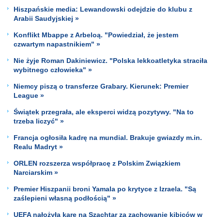
Hiszpańskie media: Lewandowski odejdzie do klubu z
Arabii Saudyjskiej »
Konflikt Mbappe z Arbeloą. "Powiedział, że jestem
czwartym napastnikiem" »
Nie żyje Roman Dakiniewicz. "Polska lekkoatletyka straciła
wybitnego człowieka" »
Niemcy piszą o transferze Grabary. Kierunek: Premier
League »
Świątek przegrała, ale eksperci widzą pozytywy. "Na to
trzeba liczyć" »
Francja ogłosiła kadrę na mundial. Brakuje gwiazdy m.in.
Realu Madryt »
ORLEN rozszerza współpracę z Polskim Związkiem
Narciarskim »
Premier Hiszpanii broni Yamala po krytyce z Izraela. "Są
zaślepieni własną podłością" »
UEFA nałożyła karę na Szachtar za zachowanie kibiców w