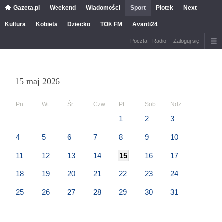
Gazeta.pl
Weekend
Wiadomości
Sport
Plotek
Next
Kultura
Kobieta
Dziecko
TOK FM
Avanti24
Poczta
Radio
Zaloguj się
15 maj 2026
Pn
Wt
Śr
Czw
Pt
Sob
Ndz
1
2
3
4
5
6
7
8
9
10
11
12
13
14
15
16
17
18
19
20
21
22
23
24
25
26
27
28
29
30
31