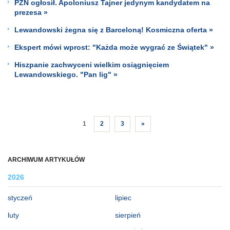
PZN ogłosił. Apoloniusz Tajner jedynym kandydatem na
prezesa »
Lewandowski żegna się z Barceloną! Kosmiczna oferta »
Ekspert mówi wprost: "Każda może wygrać ze Świątek" »
Hiszpanie zachwyceni wielkim osiągnięciem
Lewandowskiego. "Pan lig" »
1
2
3
»
ARCHIWUM ARTYKUŁÓW
2026
styczeń
lipiec
luty
sierpień