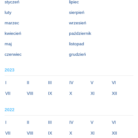
styczeń
lipiec
luty
sierpień
marzec
wrzesień
kwiecień
październik
maj
listopad
czerwiec
grudzień
2023
I
II
III
IV
V
VI
VII
VIII
IX
X
XI
XII
2022
I
II
III
IV
V
VI
VII
VIII
IX
X
XI
XII