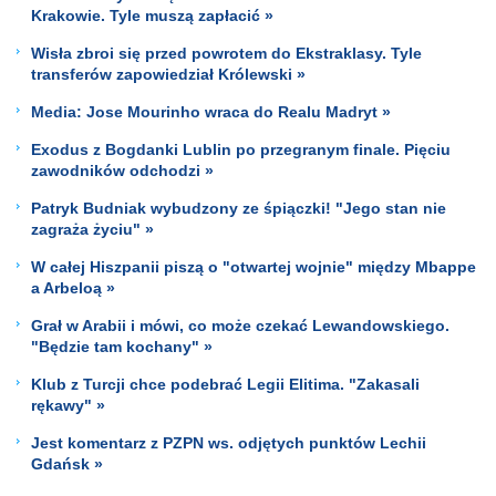
Krakowie. Tyle muszą zapłacić »
Wisła zbroi się przed powrotem do Ekstraklasy. Tyle
transferów zapowiedział Królewski »
Media: Jose Mourinho wraca do Realu Madryt »
Exodus z Bogdanki Lublin po przegranym finale. Pięciu
zawodników odchodzi »
Patryk Budniak wybudzony ze śpiączki! "Jego stan nie
zagraża życiu" »
W całej Hiszpanii piszą o "otwartej wojnie" między Mbappe
a Arbeloą »
Grał w Arabii i mówi, co może czekać Lewandowskiego.
"Będzie tam kochany" »
Klub z Turcji chce podebrać Legii Elitima. "Zakasali
rękawy" »
Jest komentarz z PZPN ws. odjętych punktów Lechii
Gdańsk »