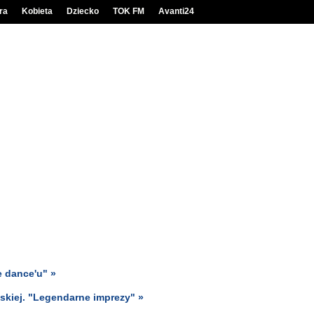
ra
Kobieta
Dziecko
TOK FM
Avanti24
e dance'u" »
jskiej. "Legendarne imprezy" »