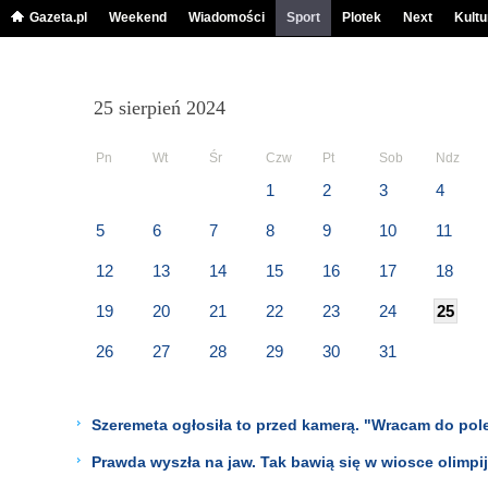
Gazeta.pl
Weekend
Wiadomości
Sport
Plotek
Next
Kultu
25 sierpień 2024
Pn
Wt
Śr
Czw
Pt
Sob
Ndz
1
2
3
4
5
6
7
8
9
10
11
12
13
14
15
16
17
18
19
20
21
22
23
24
25
26
27
28
29
30
31
Szeremeta ogłosiła to przed kamerą. "Wracam do pol
Prawda wyszła na jaw. Tak bawią się w wiosce olimpi