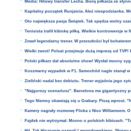
Media: Hitowy transfer Lecha. Biorą piłkarza ze słyn
Kapitalny początek Runjaicia. Ależ niespodzianka. W
Oto największa pasja Świątek. Tak spędza wolny cza
Tenisista trafił kibickę piłką. Wielkie kontrowersje w f
Zmarł legendarny trener. W przeszłości był bohatere
Wielki zwrot! Polsat przejmuje dużą imprezę od TVP! 
Polski piłkarz dał absolutne show! Wysłał mocny syg
Koszmarny wypadek w F1. Samochód nagle stanął w 
Zieliński nadal bez debiutu. Trener wyjaśnia jego syt
"Najgorszy scenariusz". Barcelona ma gigantyczny p
Tego Niemcy obawiają się u Grabary. Piszą wprost. "
Kamery nagrały rozmowę Flicka z Nico Williamsem. O
Fajdek nie wytrzymał. Mocno o polskich kibicach. "To
Hit. Tak Hiszpanie nazwali Lewandowskiego. Słynny 