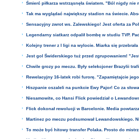
Śmierć piłkarza wstrząsnęła światem. "Ból nigdy nie 
Tak ma wyglądać największy stadion na świecie. Ab
Sensacyjny zwrot ws. Zalewskiego! Jest oferta za Po
Legendarny siatkarz odpalił bombę w studiu TVP. Pad
Kolejny trener z I ligi na wylocie. Miarka się przebrała
Jest gol Świderskiego tuż przed zgrupowaniem! "Jes
Chwile grozy po meczu. Były selekcjoner Brazylii trafi
Rewelacyjny 16-latek robi furorę. "Zapamiętajcie jego
Hiszpanie oszaleli na punkcie Ewy Pajor! Co za słowa
Niesamowite, co Hansi Flick powiedział o Lewandows
Flick dokonał rewolucji w Barcelonie. Media powtarz
Martinez po meczu podsumował Lewandowskiego. Nie 
To może być hitowy transfer Polaka. Prosto do mistr