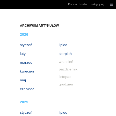
Poczta
Radio
Zaloguj się
ARCHIWUM ARTYKUŁÓW
2026
styczeń
lipiec
luty
sierpień
wrzesień
marzec
październik
kwiecień
listopad
maj
grudzień
czerwiec
2025
styczeń
lipiec