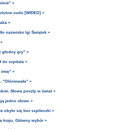
minie" »
solutne cudo [WIDEO] »
laka »
ło nazwisko Igi Świątek »
 »
t głodny gry" »
ł do szpitala »
 imię" »
. "Olśniewała" »
kim. Słowa poszły w świat »
ają jedno słowo »
obyło się bez szpileczki »
za kraju. Główny wybór »