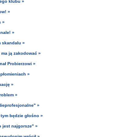
nego klubu »
ow! »
s »
inale! »
m skandalu »
I ma ją zakodować »
nał Probierzowi »
płomieniach »
uację »
roblem »
Nieprofesjonalne" »
 tym będzie głośno »
 jest najgorsze" »
pseudonim wrócił »