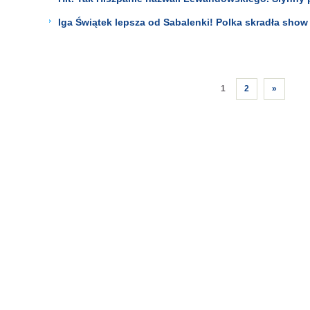
Iga Świątek lepsza od Sabalenki! Polka skradła show
1
2
»