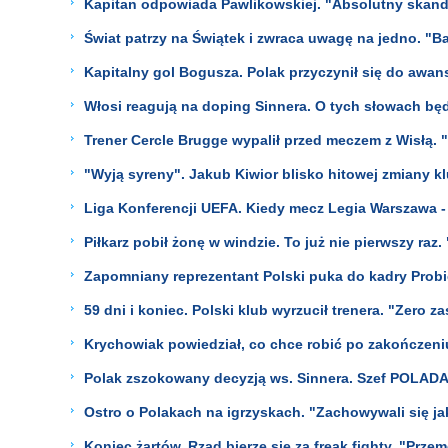
Kapitan odpowiada Pawlikowskiej. "Absolutny skand
Świat patrzy na Świątek i zwraca uwagę na jedno. "B
Kapitalny gol Bogusza. Polak przyczynił się do awa
Włosi reagują na doping Sinnera. O tych słowach bę
Trener Cercle Brugge wypalił przed meczem z Wisłą.
"Wyją syreny". Jakub Kiwior blisko hitowej zmiany k
Liga Konferencji UEFA. Kiedy mecz Legia Warszawa 
Piłkarz pobił żonę w windzie. To już nie pierwszy raz.
Zapomniany reprezentant Polski puka do kadry Probi
59 dni i koniec. Polski klub wyrzucił trenera. "Zero z
Krychowiak powiedział, co chce robić po zakończeniu
Polak zszokowany decyzją ws. Sinnera. Szef POLADA 
Ostro o Polakach na igrzyskach. "Zachowywali się ja
Koniec żartów. Rząd bierze się za freak fighty. "Prze