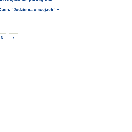
Open. "Jedzie na emocjach" »
3
»