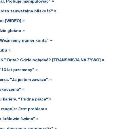
al. Próbuje manipulować" »
ardzo zauważalna bliskość" »
nsu [WIDEO] »
dzie głośno »
 "Weźmiemy numer konta" »
lubu »
- KF Drita? Gdzie oglądać? [TRANSMISJA NA ŻYWO] »
 "13 lat przemocy" »
erza. "Ja jestem zawsze" »
askoczenia" »
 kariery. "Trudna praca" »
reaguje: Jest problem »
k królowie świata" »
moc, dręczenie, pornografia" »