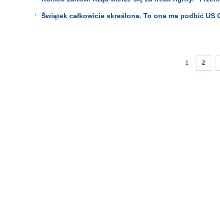
Świątek całkowicie skreślona. To ona ma podbić US 
1
2