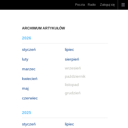
Poczta
Radio
Zaloguj się
ARCHIWUM ARTYKUŁÓW
2026
styczeń
lipiec
luty
sierpień
wrzesień
marzec
październik
kwiecień
listopad
maj
grudzień
czerwiec
2025
styczeń
lipiec