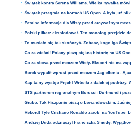
Świątek kontra Serena Williams. Wielka rywalka mówi,
Świątek przegrała na kortach US Open. A była już pił
Fatalne informacje dla Wisły przed arcyważnym mecz
Polski piłkarz eksplodował. Ten monolog przejdzie do 
To musiało się tak skończyć. Zobacz, kogo Iga Świą
Co za wieści! Polacy piszą piękną historię na US Open
Co za słowa przed meczem Wisły. Ekspert nie ma wąt
Borek wypalił wprost przed meczem Jagiellonia - Aja
Kapitalny występ Fręch! Wróciła z dalekiej podróży. 
STS partnerem regionalnym Borussii Dortmund i poż
Grubo. Tak Hiszpanie piszą o Lewandowskim. Jaśniej 
Rekord! Tyle Cristiano Ronaldo zarobi na YouTube. Le
Andrzej Duda odznaczył Franciszka Smudę. Wyjątkow