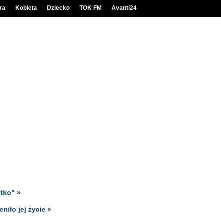
ra
Kobieta
Dziecko
TOK FM
Avanti24
stko" »
niło jej życie »