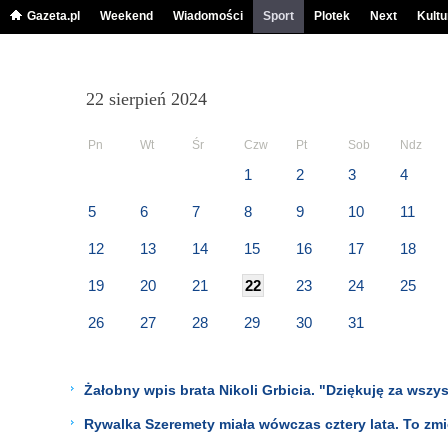
Gazeta.pl
Weekend
Wiadomości
Sport
Plotek
Next
Kultu
22 sierpień 2024
Pn
Wt
Śr
Czw
Pt
Sob
Ndz
1
2
3
4
5
6
7
8
9
10
11
12
13
14
15
16
17
18
19
20
21
22
23
24
25
26
27
28
29
30
31
Żałobny wpis brata Nikoli Grbicia. "Dziękuję za wszy
Rywalka Szeremety miała wówczas cztery lata. To zmie