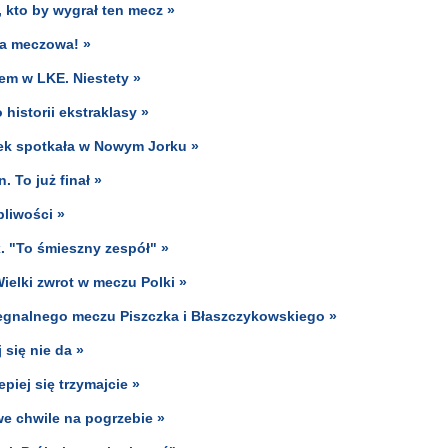
 kto by wygrał ten mecz »
ka meczowa! »
em w LKE. Niestety »
historii ekstraklasy »
tek spotkała w Nowym Jorku »
. To już finał »
pliwości »
x. "To śmieszny zespół" »
Wielki zwrot w meczu Polki »
egnalnego meczu Piszczka i Błaszczykowskiego »
się nie da »
piej się trzymajcie »
e chwile na pogrzebie »