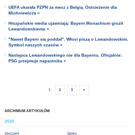
UEFA ukarała PZPN za mecz z Belgią. Ostrzeżenie dla
Michniewicza »
Hiszpańskie media ujawniają: Bayern Monachium groził
Lewandowskiemu »
"Nawet Bayern się poddał". Włosi piszą o Lewandowskim.
Symbol naszych czasów »
Następca Lewandowskiego nie dla Bayernu. Oficjalnie:
PSG przejmuje napastnika »
1
2
3
»
ARCHIWUM ARTYKUŁÓW
2026
styczeń
lipiec