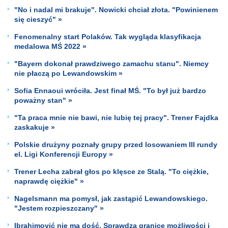
"No i nadal mi brakuje". Nowicki chciał złota. "Powinienem
się cieszyć" »
Fenomenalny start Polaków. Tak wygląda klasyfikacja
medalowa MŚ 2022 »
"Bayern dokonał prawdziwego zamachu stanu". Niemcy
nie płaczą po Lewandowskim »
Sofia Ennaoui wróciła. Jest finał MŚ. "To był już bardzo
poważny stan" »
"Ta praca mnie nie bawi, nie lubię tej pracy". Trener Fajdka
zaskakuje »
Polskie drużyny poznały grupy przed losowaniem III rundy
el. Ligi Konferencji Europy »
Trener Lecha zabrał głos po klęsce ze Stalą. "To ciężkie,
naprawdę ciężkie" »
Nagelsmann ma pomysł, jak zastąpić Lewandowskiego.
"Jestem rozpieszczany" »
Ibrahimović nie ma dość. Sprawdza granice możliwości i