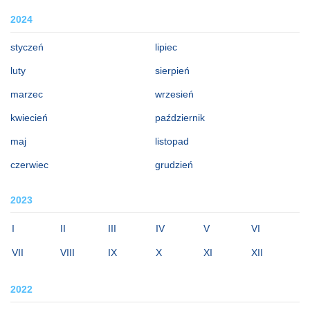
2024
styczeń
lipiec
luty
sierpień
marzec
wrzesień
kwiecień
październik
maj
listopad
czerwiec
grudzień
2023
I
II
III
IV
V
VI
VII
VIII
IX
X
XI
XII
2022