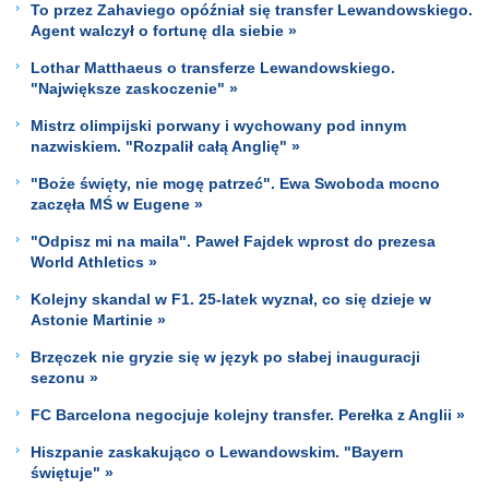
To przez Zahaviego opóźniał się transfer Lewandowskiego.
Agent walczył o fortunę dla siebie »
Lothar Matthaeus o transferze Lewandowskiego.
"Największe zaskoczenie" »
Mistrz olimpijski porwany i wychowany pod innym
nazwiskiem. "Rozpalił całą Anglię" »
"Boże święty, nie mogę patrzeć". Ewa Swoboda mocno
zaczęła MŚ w Eugene »
"Odpisz mi na maila". Paweł Fajdek wprost do prezesa
World Athletics »
Kolejny skandal w F1. 25-latek wyznał, co się dzieje w
Astonie Martinie »
Brzęczek nie gryzie się w język po słabej inauguracji
sezonu »
FC Barcelona negocjuje kolejny transfer. Perełka z Anglii »
Hiszpanie zaskakująco o Lewandowskim. "Bayern
świętuje" »