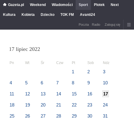
Gazeta.pl
Weekend
Wiadomości
Sport
Plotek
Next
Kultura
Kobieta
Dziecko
TOK FM
Avanti24
Poczta
Radio
Zaloguj się
17 lipiec 2022
Pn
Wt
Śr
Czw
Pt
Sob
Ndz
1
2
3
4
5
6
7
8
9
10
11
12
13
14
15
16
17
18
19
20
21
22
23
24
25
26
27
28
29
30
31