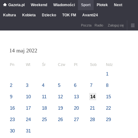
Gazeta.pl
Weekend
Wiadomości
Sport
Plotek
Next
Kultura
Kobieta
Dziecko
TOK FM
Avanti24
Poczta
Radio
Zaloguj się
14 maj 2022
Pn
Wt
Śr
Czw
Pt
Sob
Ndz
1
2
3
4
5
6
7
8
9
10
11
12
13
14
15
16
17
18
19
20
21
22
23
24
25
26
27
28
29
30
31