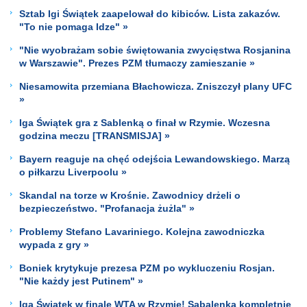
Sztab Igi Świątek zaapelował do kibiców. Lista zakazów.
"To nie pomaga Idze" »
"Nie wyobrażam sobie świętowania zwycięstwa Rosjanina
w Warszawie". Prezes PZM tłumaczy zamieszanie »
Niesamowita przemiana Błachowicza. Zniszczył plany UFC
»
Iga Świątek gra z Sablenką o finał w Rzymie. Wczesna
godzina meczu [TRANSMISJA] »
Bayern reaguje na chęć odejścia Lewandowskiego. Marzą
o piłkarzu Liverpoolu »
Skandal na torze w Krośnie. Zawodnicy drżeli o
bezpieczeństwo. "Profanacja żużla" »
Problemy Stefano Lavariniego. Kolejna zawodniczka
wypada z gry »
Boniek krytykuje prezesa PZM po wykluczeniu Rosjan.
"Nie każdy jest Putinem" »
Iga Świątek w finale WTA w Rzymie! Sabalenka kompletnie