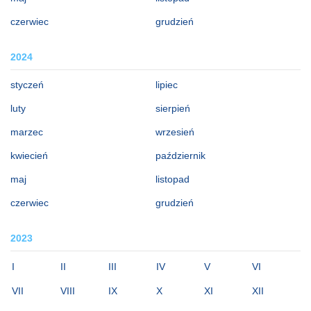
czerwiec
grudzień
2024
styczeń
lipiec
luty
sierpień
marzec
wrzesień
kwiecień
październik
maj
listopad
czerwiec
grudzień
2023
I
II
III
IV
V
VI
VII
VIII
IX
X
XI
XII