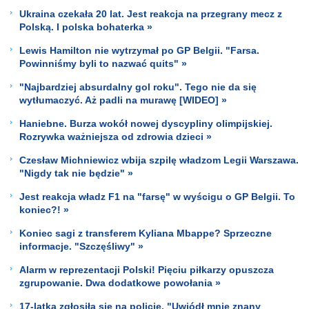
Ukraina czekała 20 lat. Jest reakcja na przegrany mecz z
Polską. I polska bohaterka »
Lewis Hamilton nie wytrzymał po GP Belgii. "Farsa.
Powinniśmy byli to nazwać quits" »
"Najbardziej absurdalny gol roku". Tego nie da się
wytłumaczyć. Aż padli na murawę [WIDEO] »
Haniebne. Burza wokół nowej dyscypliny olimpijskiej.
Rozrywka ważniejsza od zdrowia dzieci »
Czesław Michniewicz wbija szpilę władzom Legii Warszawa.
"Nigdy tak nie będzie" »
Jest reakcja władz F1 na "farsę" w wyścigu o GP Belgii. To
koniec?! »
Koniec sagi z transferem Kyliana Mbappe? Sprzeczne
informacje. "Szczęśliwy" »
Alarm w reprezentacji Polski! Pięciu piłkarzy opuszcza
zgrupowanie. Dwa dodatkowe powołania »
17-latka zgłosiła się na policję. "Uwiódł mnie znany