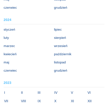
czerwiec
grudzień
2024
styczeń
lipiec
luty
sierpień
marzec
wrzesień
kwiecień
październik
maj
listopad
czerwiec
grudzień
2023
I
II
III
IV
V
VI
VII
VIII
IX
X
XI
XII