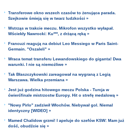
Transferowe okno wszech czasów to żenująca parada.
Szejkowie śmieją się w twarz ludzkości »
Wstrząs w trakcie meczu. Mikrofon wszystko wyłapał.
Wściekły Nawrocki: Ku***, z drżącą ręką »
Francuzi reagują na debiut Leo Messiego w Paris Saint-
Germain. "Oszaleli" »
Wraca temat transferu Lewandowskiego do giganta! Dwa
warunki. I nie są niemożliwe »
Tak Błaszczykowski zareagował na wygraną z Legią
Warszawa. Wielka przemiana »
Jest już godzina hitowego meczu Polska - Turcja w
ćwierćfinale mistrzostw Europy. Hit o strefę medalową »
"Nowy Pirlo" zadziwił Włochów. Niebywał gol. Niemal
identyczny [WIDEO] »
Mamed Chalidow grzmi! I apeluje do szefów KSW: Mam już
dość, obudźcie się »