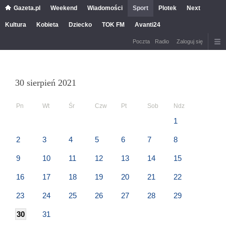
Gazeta.pl
Weekend
Wiadomości
Sport
Plotek
Next
Kultura
Kobieta
Dziecko
TOK FM
Avanti24
Poczta
Radio
Zaloguj się
30 sierpień 2021
Pn
Wt
Śr
Czw
Pt
Sob
Ndz
1
2
3
4
5
6
7
8
9
10
11
12
13
14
15
16
17
18
19
20
21
22
23
24
25
26
27
28
29
30
31