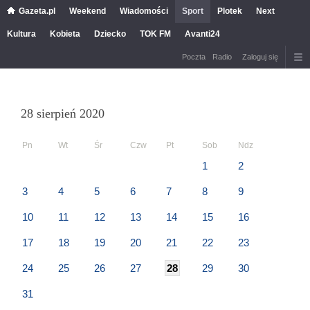
Gazeta.pl
Weekend
Wiadomości
Sport
Plotek
Next
Kultura
Kobieta
Dziecko
TOK FM
Avanti24
Poczta
Radio
Zaloguj się
28 sierpień 2020
Pn
Wt
Śr
Czw
Pt
Sob
Ndz
1
2
3
4
5
6
7
8
9
10
11
12
13
14
15
16
17
18
19
20
21
22
23
24
25
26
27
28
29
30
31