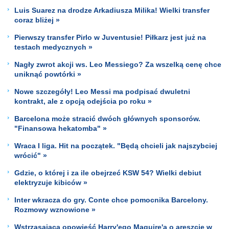
Luis Suarez na drodze Arkadiusza Milika! Wielki transfer
coraz bliżej »
Pierwszy transfer Pirlo w Juventusie! Piłkarz jest już na
testach medycznych »
Nagły zwrot akcji ws. Leo Messiego? Za wszelką cenę chce
uniknąć powtórki »
Nowe szczegóły! Leo Messi ma podpisać dwuletni
kontrakt, ale z opcją odejścia po roku »
Barcelona może stracić dwóch głównych sponsorów.
"Finansowa hekatomba" »
Wraca I liga. Hit na początek. "Będą chcieli jak najszybciej
wrócić" »
Gdzie, o której i za ile obejrzeć KSW 54? Wielki debiut
elektryzuje kibiców »
Inter wkracza do gry. Conte chce pomocnika Barcelony.
Rozmowy wznowione »
Wstrząsająca opowieść Harry'ego Maguire'a o areszcie w