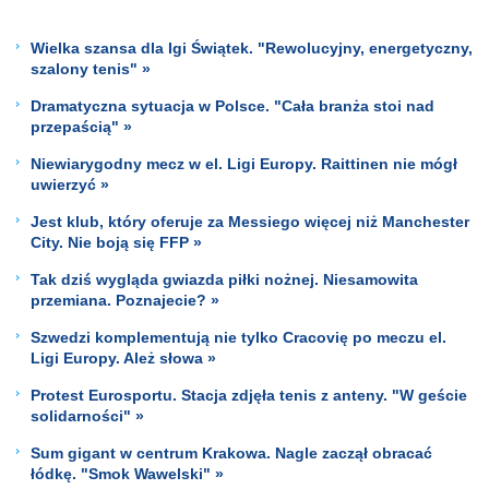
Wielka szansa dla Igi Świątek. "Rewolucyjny, energetyczny,
szalony tenis" »
Dramatyczna sytuacja w Polsce. "Cała branża stoi nad
przepaścią" »
Niewiarygodny mecz w el. Ligi Europy. Raittinen nie mógł
uwierzyć »
Jest klub, który oferuje za Messiego więcej niż Manchester
City. Nie boją się FFP »
Tak dziś wygląda gwiazda piłki nożnej. Niesamowita
przemiana. Poznajecie? »
Szwedzi komplementują nie tylko Cracovię po meczu el.
Ligi Europy. Ależ słowa »
Protest Eurosportu. Stacja zdjęła tenis z anteny. "W geście
solidarności" »
Sum gigant w centrum Krakowa. Nagle zaczął obracać
łódkę. "Smok Wawelski" »