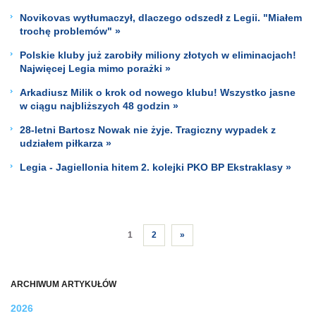
Novikovas wytłumaczył, dlaczego odszedł z Legii. "Miałem
trochę problemów" »
Polskie kluby już zarobiły miliony złotych w eliminacjach!
Najwięcej Legia mimo porażki »
Arkadiusz Milik o krok od nowego klubu! Wszystko jasne
w ciągu najbliższych 48 godzin »
28-letni Bartosz Nowak nie żyje. Tragiczny wypadek z
udziałem piłkarza »
Legia - Jagiellonia hitem 2. kolejki PKO BP Ekstraklasy »
1
2
»
ARCHIWUM ARTYKUŁÓW
2026