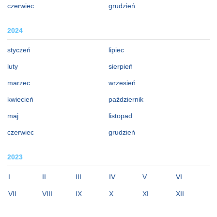
czerwiec
grudzień
2024
styczeń
lipiec
luty
sierpień
marzec
wrzesień
kwiecień
październik
maj
listopad
czerwiec
grudzień
2023
I
II
III
IV
V
VI
VII
VIII
IX
X
XI
XII