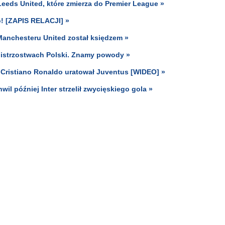
eeds United, które zmierza do Premier League »
o! [ZAPIS RELACJI] »
z Manchesteru United został księdzem »
 Mistrzostwach Polski. Znamy powody »
 Cristiano Ronaldo uratował Juventus [WIDEO] »
wil później Inter strzelił zwycięskiego gola »