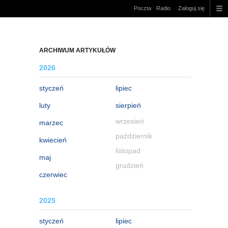
Poczta
Radio
Zaloguj się
ARCHIWUM ARTYKUŁÓW
2026
styczeń
lipiec
luty
sierpień
wrzesień
marzec
październik
kwiecień
listopad
maj
grudzień
czerwiec
2025
styczeń
lipiec