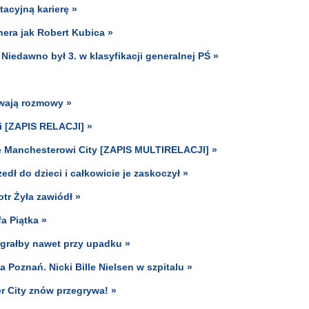
acyjną karierę »
nera jak Robert Kubica »
. Niedawno był 3. w klasyfikacji generalnej PŚ »
rwają rozmowy »
i [ZAPIS RELACJI] »
je Manchesterowi City [ZAPIS MULTIRELACJI] »
ł do dzieci i całkowicie je zaskoczył »
otr Żyła zawiódł »
a Piątka »
ygrałby nawet przy upadku »
Poznań. Nicki Bille Nielsen w szpitalu »
r City znów przegrywa! »