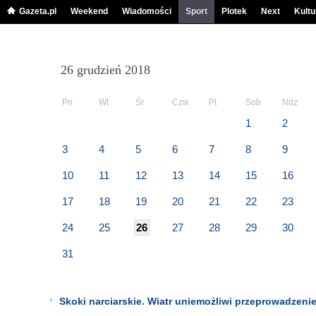
Gazeta.pl
Weekend
Wiadomości
Sport
Plotek
Next
Kultu
26 grudzień 2018
Pn
Wt
Śr
Czw
Pt
Sob
Ndz
1
2
3
4
5
6
7
8
9
10
11
12
13
14
15
16
17
18
19
20
21
22
23
24
25
26
27
28
29
30
31
Skoki narciarskie. Wiatr uniemożliwi przeprowadzenie