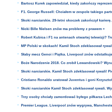
Bartosz Kurek zapowiedział, kiedy zakończy reprezent
F1. George Russell: Chciałem w zespole takiego part
Skoki narciarskie. 29-letni skoczek zakończył karierę
Nicki Bille Nielsen znów ma problemy z prawem »
Robert Kubica i F1 na antenach otwartej telewizji? T
MP Polski w skokach! Kamil Stoch zdeklasował rywal
Słaby mecz Genoi i Piątka. Liverpool znów odstatku
Boże Narodzenie 2018. Co zrobił Lewandowski? Wyszed
Skoki narciarskie. Kamil Stoch zdeklasował rywali! Pi
Cristiano Ronaldo uratował Juventus i goni Krzysztof
Skoki narciarskie Kamil Stoch zdeklasował rywali. W
Trzy osoby chciały zamordować byłego piłkarza Lecha 
Premier League. Liverpool znów wygrywa, Mancheste