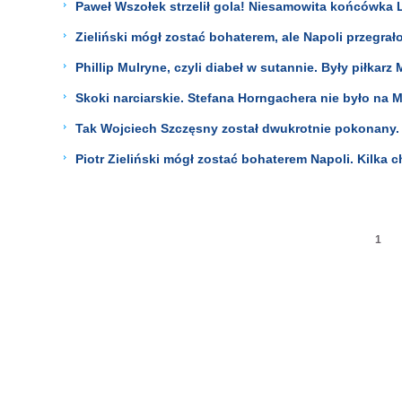
Paweł Wszołek strzelił gola! Niesamowita końcówka L
Zieliński mógł zostać bohaterem, ale Napoli przegrał
Phillip Mulryne, czyli diabeł w sutannie. Były piłkar
Skoki narciarskie. Stefana Horngachera nie było na
Tak Wojciech Szczęsny został dwukrotnie pokonany.
Piotr Zieliński mógł zostać bohaterem Napoli. Kilka ch
1