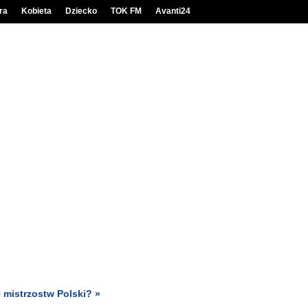
ra
Kobieta
Dziecko
TOK FM
Avanti24
 mistrzostw Polski? »