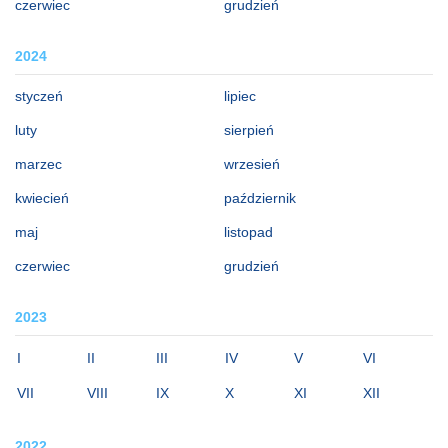
czerwiec
grudzień
2024
styczeń
lipiec
luty
sierpień
marzec
wrzesień
kwiecień
październik
maj
listopad
czerwiec
grudzień
2023
I
II
III
IV
V
VI
VII
VIII
IX
X
XI
XII
2022