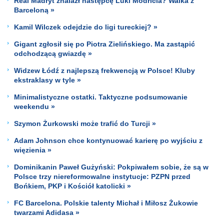
Real Madryt znalazł następcę Luki Modricia? Walka z
Barceloną »
Kamil Wilczek odejdzie do ligi tureckiej? »
Gigant zgłosił się po Piotra Zielińskiego. Ma zastąpić
odchodzącą gwiazdę »
Widzew Łódź z najlepszą frekwencją w Polsce! Kluby
ekstraklasy w tyle »
Minimalistyczne ostatki. Taktyczne podsumowanie
weekendu »
Szymon Żurkowski może trafić do Turcji »
Adam Johnson chce kontynuować karierę po wyjściu z
więzienia »
Dominikanin Paweł Gużyński: Pokpiwałem sobie, że są w
Polsce trzy niereformowalne instytucje: PZPN przed
Bońkiem, PKP i Kościół katolicki »
FC Barcelona. Polskie talenty Michał i Miłosz Żukowie
twarzami Adidasa »