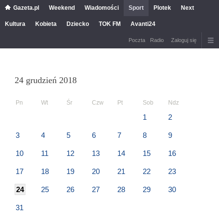
Gazeta.pl
Weekend
Wiadomości
Sport
Plotek
Next
Kultura
Kobieta
Dziecko
TOK FM
Avanti24
Poczta
Radio
Zaloguj się
24 grudzień 2018
Pn
Wt
Śr
Czw
Pt
Sob
Ndz
1
2
3
4
5
6
7
8
9
10
11
12
13
14
15
16
17
18
19
20
21
22
23
24
25
26
27
28
29
30
31