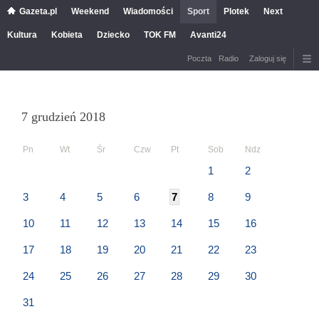
Gazeta.pl
Weekend
Wiadomości
Sport
Plotek
Next
Kultura
Kobieta
Dziecko
TOK FM
Avanti24
Poczta
Radio
Zaloguj się
7 grudzień 2018
Pn
Wt
Śr
Czw
Pt
Sob
Ndz
1
2
3
4
5
6
7
8
9
10
11
12
13
14
15
16
17
18
19
20
21
22
23
24
25
26
27
28
29
30
31