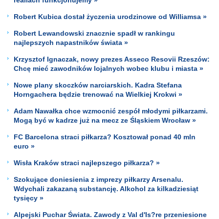
Robert Kubica dostał życzenia urodzinowe od Williamsa »
Robert Lewandowski znacznie spadł w rankingu
najlepszych napastników świata »
Krzysztof Ignaczak, nowy prezes Asseco Resovii Rzeszów:
Chcę mieć zawodników lojalnych wobec klubu i miasta »
Nowe plany skoczków narciarskich. Kadra Stefana
Horngachera będzie trenować na Wielkiej Krokwi »
Adam Nawałka chce wzmocnić zespół młodymi piłkarzami.
Mogą być w kadrze już na mecz ze Śląskiem Wrocław »
FC Barcelona straci piłkarza? Kosztował ponad 40 mln
euro »
Wisła Kraków straci najlepszego piłkarza? »
Szokujące doniesienia z imprezy piłkarzy Arsenalu.
Wdychali zakazaną substancję. Alkohol za kilkadziesiąt
tysięcy »
Alpejski Puchar Świata. Zawody z Val d'Is?re przeniesione