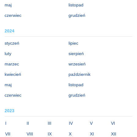
maj
listopad
czerwiec
grudzień
2024
styczeń
lipiec
luty
sierpień
marzec
wrzesień
kwiecień
październik
maj
listopad
czerwiec
grudzień
2023
I
II
III
IV
V
VI
VII
VIII
IX
X
XI
XII