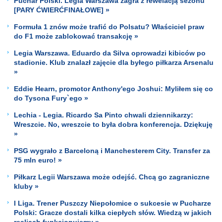
Puchar Polski. Legia Warszawa zagra z rewelacją sezonu
[PARY ĆWIERĆFINAŁOWE] »
Formuła 1 znów może trafić do Polsatu? Właściciel praw
do F1 może zablokować transakcję »
Legia Warszawa. Eduardo da Silva oprowadzi kibiców po
stadionie. Klub znalazł zajęcie dla byłego piłkarza Arsenalu
»
Eddie Hearn, promotor Anthony'ego Joshui: Myliłem się co
do Tysona Fury`ego »
Lechia - Legia. Ricardo Sa Pinto chwali dziennikarzy:
Wreszcie. No, wreszcie to była dobra konferencja. Dziękuję
»
PSG wygrało z Barceloną i Manchesterem City. Transfer za
75 mln euro! »
Piłkarz Legii Warszawa może odejść. Chcą go zagraniczne
kluby »
I Liga. Trener Puszczy Niepołomice o sukcesie w Pucharze
Polski: Gracze dostali kilka ciepłych słów. Wiedzą w jakich
realiach funkcjonujemy »