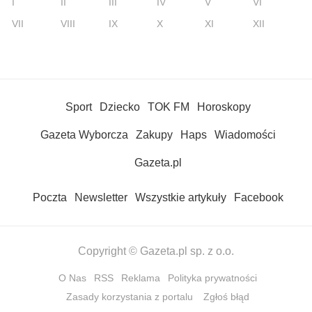
I
II
III
IV
V
VI
VII
VIII
IX
X
XI
XII
Sport
Dziecko
TOK FM
Horoskopy
Gazeta Wyborcza
Zakupy
Haps
Wiadomości
Gazeta.pl
Poczta
Newsletter
Wszystkie artykuły
Facebook
Copyright © Gazeta.pl sp. z o.o.
O Nas
RSS
Reklama
Polityka prywatności
Zasady korzystania z portalu
Zgłoś błąd