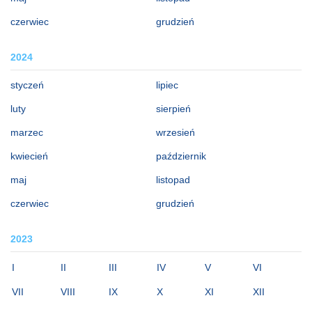
czerwiec
grudzień
2024
styczeń
lipiec
luty
sierpień
marzec
wrzesień
kwiecień
październik
maj
listopad
czerwiec
grudzień
2023
I
II
III
IV
V
VI
VII
VIII
IX
X
XI
XII