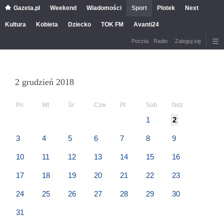
Gazeta.pl
Weekend
Wiadomości
Sport
Plotek
Next
Kultura
Kobieta
Dziecko
TOK FM
Avanti24
Poczta
Radio
Zaloguj się
2 grudzień 2018
Pn
Wt
Śr
Czw
Pt
Sob
Ndz
1
2
3
4
5
6
7
8
9
10
11
12
13
14
15
16
17
18
19
20
21
22
23
24
25
26
27
28
29
30
31