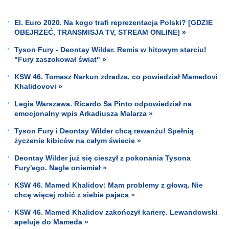
El. Euro 2020. Na kogo trafi reprezentacja Polski? [GDZIE
OBEJRZEĆ, TRANSMISJA TV, STREAM ONLINE] »
Tyson Fury - Deontay Wilder. Remis w hitowym starciu!
"Fury zaszokował świat" »
KSW 46. Tomasz Narkun zdradza, co powiedział Mamedovi
Khalidovovi »
Legia Warszawa. Ricardo Sa Pinto odpowiedział na
emocjonalny wpis Arkadiusza Malarza »
Tyson Fury i Deontay Wilder chcą rewanżu! Spełnią
życzenie kibiców na całym świecie »
Deontay Wilder już się cieszył z pokonania Tysona
Fury'ego. Nagle oniemiał »
KSW 46. Mamed Khalidov: Mam problemy z głową. Nie
chcę więcej robić z siebie pajaca »
KSW 46. Mamed Khalidov zakończył karierę. Lewandowski
apeluje do Mameda »