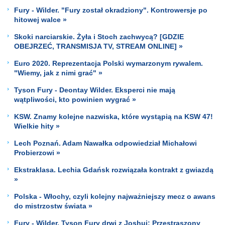
Fury - Wilder. "Fury został okradziony". Kontrowersje po
hitowej walce »
Skoki narciarskie. Żyła i Stoch zachwycą? [GDZIE
OBEJRZEĆ, TRANSMISJA TV, STREAM ONLINE] »
Euro 2020. Reprezentacja Polski wymarzonym rywalem.
"Wiemy, jak z nimi grać" »
Tyson Fury - Deontay Wilder. Eksperci nie mają
wątpliwości, kto powinien wygrać »
KSW. Znamy kolejne nazwiska, które wystąpią na KSW 47!
Wielkie hity »
Lech Poznań. Adam Nawałka odpowiedział Michałowi
Probierzowi »
Ekstraklasa. Lechia Gdańsk rozwiązała kontrakt z gwiazdą
»
Polska - Włochy, czyli kolejny najważniejszy mecz o awans
do mistrzostw świata »
Fury - Wilder. Tyson Fury drwi z Joshui: Przestraszony