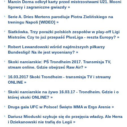
Marcin Dorna odkrył karty przed mistrzostwami U21. Mocni
ligowcy i zagraniczne gwiazdy »
Serie A. Dries Mertens parodiuje Piotra Zielińskiego na
treningu Napoli [WIDEO] »
Siatkówka. Trzy porażki polskich zespołów w play-off Ligi
Mistrzów. Czy to już przepaść PlusLiga - reszta Europy? »
Robert Lewandowski wśród najdroższych piłkarzy
Bundesligi! Na ile jest wyceniany? »
Skoki narciarskie: PŚ Trondheim 2017. Transmisja TV,
stream online. Gdzie obejrzeć Raw Air? »
16.03.2017 Skoki Trondheim - transmisja TV i streamy
ONLINE »
Skoki narciarskie na żywo 16.03.17 - Trondheim. Gdzie i o
której skoki ONLINE? »
Druga gala UFC w Polsce! Święto MMA w Ergo Arenie »
Dariusz Mioduski szykuje się do przejęcia władzy. Ale Herra
i Dziekanowski nie trafią do Legii »