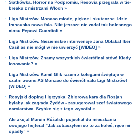
Siatkówka. Horror na Podpromiu, Resovia przegrała w tie-
breaku z mistrzami Włoch »
Liga Mistrzów. Monaco młode, piękne i skuteczne. Idzie
francuska nowa fala. Nikt jeszcze nie zadał tak bolesnego
ciosu Pepowi Guardioli »
Liga Mistrzów. Nieziemskie interwencje Jana Oblaka! Iker
Casillas nie mógł w nie uwierzyć [WIDEO] »
Liga Mistrzów. Znamy wszystkich ćwierćfinalistów! Kiedy
losowanie? »
Liga Mistrzów. Kamil Glik razem z kolegami świętuje w
szatni awans AS Monaco do ćwierćfinału Ligi Mistrzów!
[WIDEO] »
Rosyjski doping i igrzyska. Zbiorowa kara dla Rosjan
byłaby jak zagłada Żydów - zasugerował szef światowego
narciarstwa. Szybko się z tego wycofał »
Ale akcja! Marcin Różalski pojechał do mieszkania
swojego hejtera! "Jak zobaczyłem co to za koleś, ręce mi
opadły" »