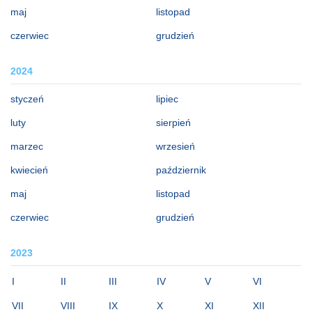
maj
listopad
czerwiec
grudzień
2024
styczeń
lipiec
luty
sierpień
marzec
wrzesień
kwiecień
październik
maj
listopad
czerwiec
grudzień
2023
I
II
III
IV
V
VI
VII
VIII
IX
X
XI
XII