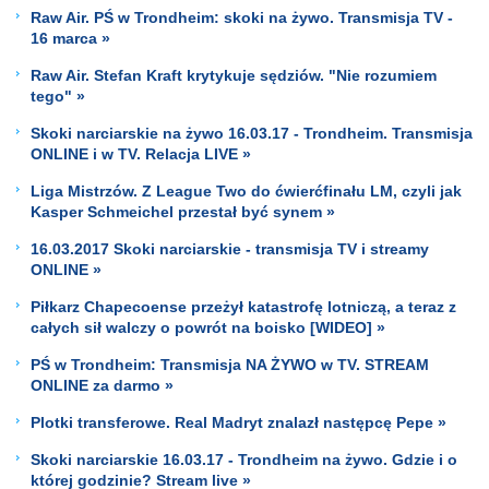
Raw Air. PŚ w Trondheim: skoki na żywo. Transmisja TV -
16 marca »
Raw Air. Stefan Kraft krytykuje sędziów. "Nie rozumiem
tego" »
Skoki narciarskie na żywo 16.03.17 - Trondheim. Transmisja
ONLINE i w TV. Relacja LIVE »
Liga Mistrzów. Z League Two do ćwierćfinału LM, czyli jak
Kasper Schmeichel przestał być synem »
16.03.2017 Skoki narciarskie - transmisja TV i streamy
ONLINE »
Piłkarz Chapecoense przeżył katastrofę lotniczą, a teraz z
całych sił walczy o powrót na boisko [WIDEO] »
PŚ w Trondheim: Transmisja NA ŻYWO w TV. STREAM
ONLINE za darmo »
Plotki transferowe. Real Madryt znalazł następcę Pepe »
Skoki narciarskie 16.03.17 - Trondheim na żywo. Gdzie i o
której godzinie? Stream live »