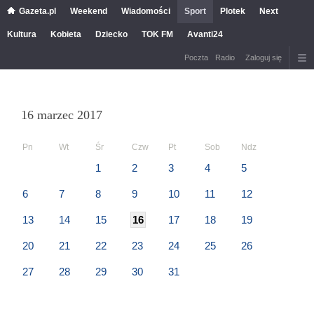
Gazeta.pl
Weekend
Wiadomości
Sport
Plotek
Next
Kultura
Kobieta
Dziecko
TOK FM
Avanti24
Poczta
Radio
Zaloguj się
16 marzec 2017
Pn
Wt
Śr
Czw
Pt
Sob
Ndz
1
2
3
4
5
6
7
8
9
10
11
12
13
14
15
16
17
18
19
20
21
22
23
24
25
26
27
28
29
30
31