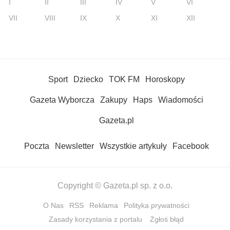
I
II
III
IV
V
VI
VII
VIII
IX
X
XI
XII
Sport
Dziecko
TOK FM
Horoskopy
Gazeta Wyborcza
Zakupy
Haps
Wiadomości
Gazeta.pl
Poczta
Newsletter
Wszystkie artykuły
Facebook
Copyright © Gazeta.pl sp. z o.o.
O Nas
RSS
Reklama
Polityka prywatności
Zasady korzystania z portalu
Zgłoś błąd