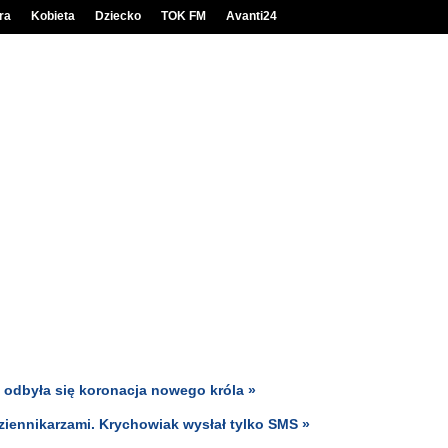
ra
Kobieta
Dziecko
TOK FM
Avanti24
odbyła się koronacja nowego króla »
dziennikarzami. Krychowiak wysłał tylko SMS »