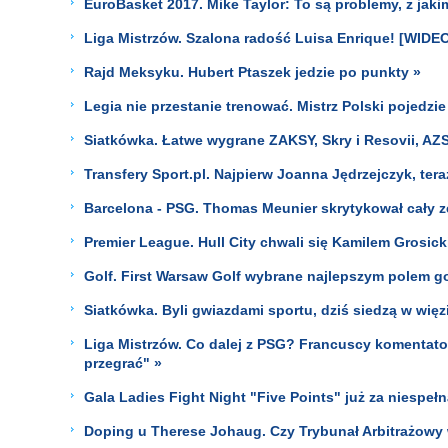
EuroBasket 2017. Mike Taylor: To są problemy, z jaki
Liga Mistrzów. Szalona radość Luisa Enrique! [WIDEO
Rajd Meksyku. Hubert Ptaszek jedzie po punkty »
Legia nie przestanie trenować. Mistrz Polski pojedz
Siatkówka. Łatwe wygrane ZAKSY, Skry i Resovii, AZS 
Transfery Sport.pl. Najpierw Joanna Jędrzejczyk, ter
Barcelona - PSG. Thomas Meunier skrytykował cały z
Premier League. Hull City chwali się Kamilem Grosick
Golf. First Warsaw Golf wybrane najlepszym polem g
Siatkówka. Byli gwiazdami sportu, dziś siedzą w więz
Liga Mistrzów. Co dalej z PSG? Francuscy komentator
przegrać" »
Gala Ladies Fight Night "Five Points" już za niespe
Doping u Therese Johaug. Czy Trybunał Arbitrażowy w