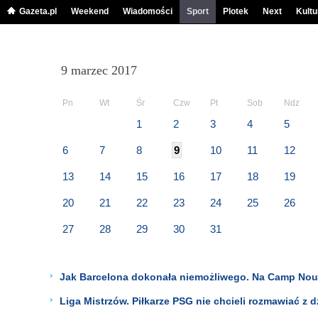
Gazeta.pl
Weekend
Wiadomości
Sport
Plotek
Next
Kultu
9 marzec 2017
Pn
Wt
Śr
Czw
Pt
Sob
Ndz
1
2
3
4
5
6
7
8
9
10
11
12
13
14
15
16
17
18
19
20
21
22
23
24
25
26
27
28
29
30
31
Jak Barcelona dokonała niemożliwego. Na Camp Nou 
Liga Mistrzów. Piłkarze PSG nie chcieli rozmawiać z 