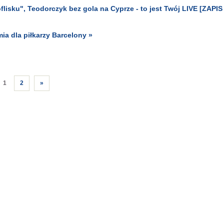
lisku", Teodorczyk bez gola na Cyprze - to jest Twój LIVE [ZAPIS
ia dla piłkarzy Barcelony »
1
2
»