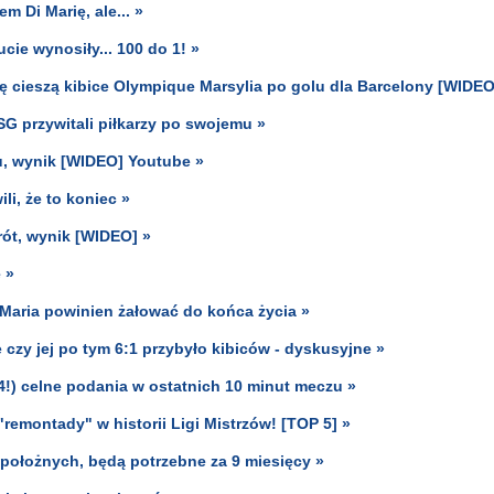
 Di Marię, ale... »
ie wynosiły... 100 do 1! »
się cieszą kibice Olympique Marsylia po golu dla Barcelony [WIDEO
PSG przywitali piłkarzy po swojemu »
u, wynik [WIDEO] Youtube »
li, że to koniec »
rót, wynik [WIDEO] »
 »
 Maria powinien żałować do końca życia »
czy jej po tym 6:1 przybyło kibiców - dyskusyjne »
(4!) celne podania w ostatnich 10 minut meczu »
remontady" w historii Ligi Mistrzów! [TOP 5] »
 położnych, będą potrzebne za 9 miesięcy »