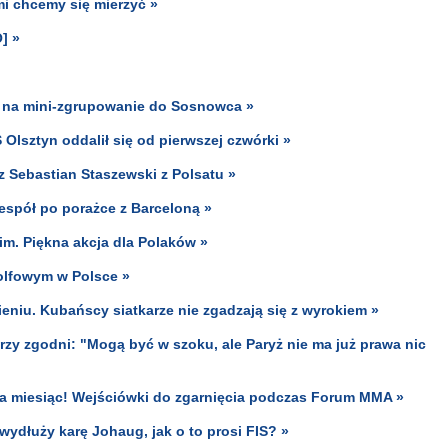
mi chcemy się mierzyć »
] »
ie na mini-zgrupowanie do Sosnowca »
Olsztyn oddalił się od pierwszej czwórki »
az Sebastian Staszewski z Polsatu »
espół po porażce z Barceloną »
im. Piękna akcja dla Polaków »
olfowym w Polsce »
ieniu. Kubańscy siatkarze nie zgadzają się z wyrokiem »
zy zgodni: "Mogą być w szoku, ale Paryż nie ma już prawa nic
łna miesiąc! Wejściówki do zgarnięcia podczas Forum MMA »
ydłuży karę Johaug, jak o to prosi FIS? »