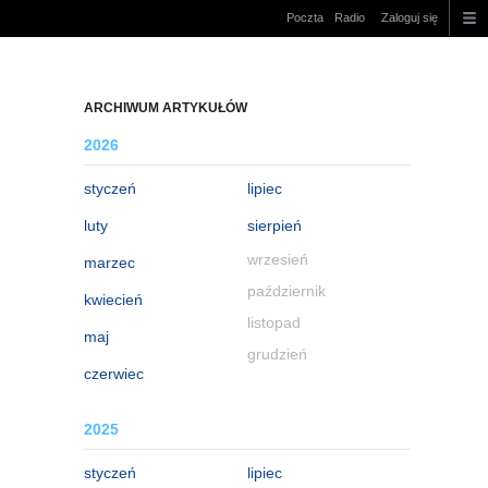
Poczta
Radio
Zaloguj się
ARCHIWUM ARTYKUŁÓW
2026
styczeń
lipiec
luty
sierpień
wrzesień
marzec
październik
kwiecień
listopad
maj
grudzień
czerwiec
2025
styczeń
lipiec