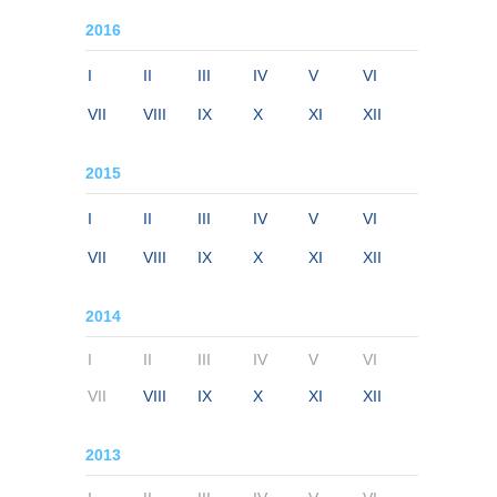
2016
I
II
III
IV
V
VI
VII
VIII
IX
X
XI
XII
2015
I
II
III
IV
V
VI
VII
VIII
IX
X
XI
XII
2014
I
II
III
IV
V
VI
VII
VIII
IX
X
XI
XII
2013