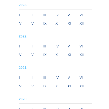
2023
I
II
III
IV
V
VI
VII
VIII
IX
X
XI
XII
2022
I
II
III
IV
V
VI
VII
VIII
IX
X
XI
XII
2021
I
II
III
IV
V
VI
VII
VIII
IX
X
XI
XII
2020