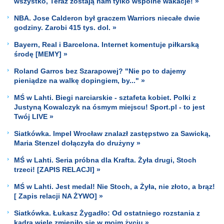
wszystko, Teraz zostają nam tylko wspólne wakacje! »
NBA. Jose Calderon był graczem Warriors niecałe dwie
godziny. Zarobi 415 tys. dol. »
Bayern, Real i Barcelona. Internet komentuje piłkarską
środę [MEMY] »
Roland Garros bez Szarapowej? "Nie po to dajemy
pieniądze na walkę dopingiem, by..." »
MŚ w Lahti. Biegi narciarskie - sztafeta kobiet. Polki z
Justyną Kowalczyk na ósmym miejscu! Sport.pl - to jest
Twój LIVE »
Siatkówka. Impel Wrocław znalazł zastępstwo za Sawicką,
Maria Stenzel dołączyła do drużyny »
MŚ w Lahti. Seria próbna dla Krafta. Żyła drugi, Stoch
trzeci! [ZAPIS RELACJI] »
MŚ w Lahti. Jest medal! Nie Stoch, a Żyła, nie złoto, a brąz!
[ Zapis relacji NA ŻYWO] »
Siatkówka. Łukasz Żygadło: Od ostatniego rozstania z
kadrą wiele zmieniło się w moim życiu »