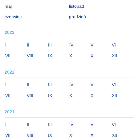
maj
listopad
czerwiec
grudzień
2023
I
II
III
IV
V
VI
VII
VIII
IX
X
XI
XII
2022
I
II
III
IV
V
VI
VII
VIII
IX
X
XI
XII
2021
I
II
III
IV
V
VI
VII
VIII
IX
X
XI
XII