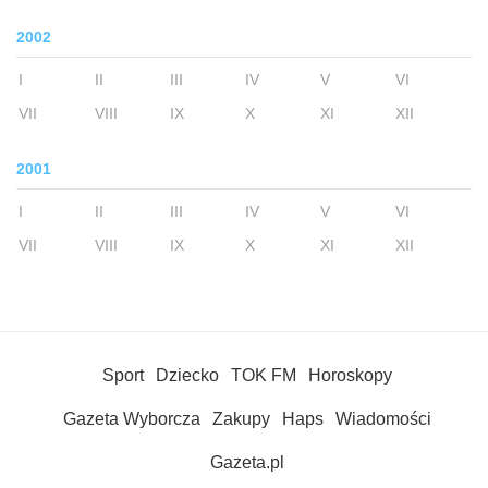
2002
I
II
III
IV
V
VI
VII
VIII
IX
X
XI
XII
2001
I
II
III
IV
V
VI
VII
VIII
IX
X
XI
XII
Sport
Dziecko
TOK FM
Horoskopy
Gazeta Wyborcza
Zakupy
Haps
Wiadomości
Gazeta.pl