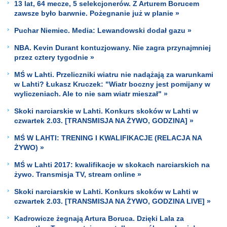
13 lat, 64 mecze, 5 selekcjonerów. Z Arturem Borucem
zawsze było barwnie. Pożegnanie już w planie »
Puchar Niemiec. Media: Lewandowski dodał gazu »
NBA. Kevin Durant kontuzjowany. Nie zagra przynajmniej
przez cztery tygodnie »
MŚ w Lahti. Przeliczniki wiatru nie nadążają za warunkami
w Lahti? Łukasz Kruczek: "Wiatr boczny jest pomijany w
wyliczeniach. Ale to nie sam wiatr mieszał" »
Skoki narciarskie w Lahti. Konkurs skoków w Lahti w
czwartek 2.03. [TRANSMISJA NA ŻYWO, GODZINA] »
MŚ W LAHTI: TRENING I KWALIFIKACJE (RELACJA NA
ŻYWO) »
MŚ w Lahti 2017: kwalifikacje w skokach narciarskich na
żywo. Transmisja TV, stream online »
Skoki narciarskie w Lahti. Konkurs skoków w Lahti w
czwartek 2.03. [TRANSMISJA NA ŻYWO, GODZINA LIVE] »
Kadrowicze żegnają Artura Boruca. Dzięki Lala za