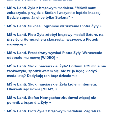
MŚ w Lahti. Żyła z brązowym medalem. "Mówił nam:
zobaczycie, przyjdzie Stefan i wszystko będzie inaczej.
Będzie super. Ja chcę tylko Stefana" »
MŚ w Lahti. Sukces i ogromne wzruszenie Piotra Żyły »
MŚ w Lahti. Piotr Żyła zdobył brązowy medal! Szturc: na
przyjściu Horngachera skorzystali wszyscy, a Piotrek
najwięcej »
MŚ w Lahti. Przedziwny wywiad Piotra Żyły. Wzruszenie
odebrało mu mowę [WIDEO] »
MŚ w Lahti. Skoki narciarskie. Żyła: Podium TCS mnie nie
zaskoczyło, spodziewałem się. Ale że ja będę kiedyś
medalistą? Dedykuję ten brąz dzieciom »
MŚ w Lahti. Skoki narciarskie. Żyła królem internetu.
Oberwali sędziowie [MEMY] »
MŚ w Lahti. Stefan Horngacher zbudował więcej niż
pomnik z brązu dla Żyły »
MŚ w Lahti. Piotr Żyła z brązowym medalem. Zagrali ze