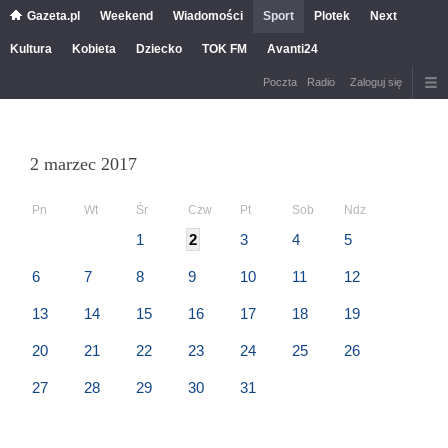
Gazeta.pl
Weekend
Wiadomości
Sport
Plotek
Next
Kultura
Kobieta
Dziecko
TOK FM
Avanti24
Poczta
Radio
Zaloguj się
2 marzec 2017
Pn
Wt
Śr
Czw
Pt
Sob
Ndz
1
2
3
4
5
6
7
8
9
10
11
12
13
14
15
16
17
18
19
20
21
22
23
24
25
26
27
28
29
30
31