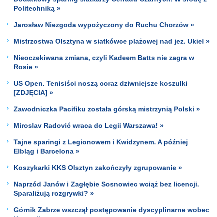
Politechniką »
Jarosław Niezgoda wypożyczony do Ruchu Chorzów »
Mistrzostwa Olsztyna w siatkówce plażowej nad jez. Ukiel »
Nieoczekiwana zmiana, czyli Kadeem Batts nie zagra w
Rosie »
US Open. Tenisiści noszą coraz dziwniejsze koszulki
[ZDJĘCIA] »
Zawodniczka Pacifiku została górską mistrzynią Polski »
Miroslav Radović wraca do Legii Warszawa! »
Tajne sparingi z Legionowem i Kwidzynem. A później
Elbląg i Barcelona »
Koszykarki KKS Olsztyn zakończyły zgrupowanie »
Naprzód Janów i Zagłębie Sosnowiec wciąż bez licencji.
Sparaliżują rozgrywki? »
Górnik Zabrze wszczął postępowanie dyscyplinarne wobec