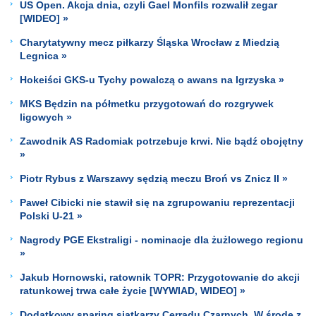
US Open. Akcja dnia, czyli Gael Monfils rozwalił zegar
[WIDEO] »
Charytatywny mecz piłkarzy Śląska Wrocław z Miedzią
Legnica »
Hokeiści GKS-u Tychy powalczą o awans na Igrzyska »
MKS Będzin na półmetku przygotowań do rozgrywek
ligowych »
Zawodnik AS Radomiak potrzebuje krwi. Nie bądź obojętny
»
Piotr Rybus z Warszawy sędzią meczu Broń vs Znicz II »
Paweł Cibicki nie stawił się na zgrupowaniu reprezentacji
Polski U-21 »
Nagrody PGE Ekstraligi - nominacje dla żużlowego regionu
»
Jakub Hornowski, ratownik TOPR: Przygotowanie do akcji
ratunkowej trwa całe życie [WYWIAD, WIDEO] »
Dodatkowy sparing siatkarzy Cerradu Czarnych. W środę z