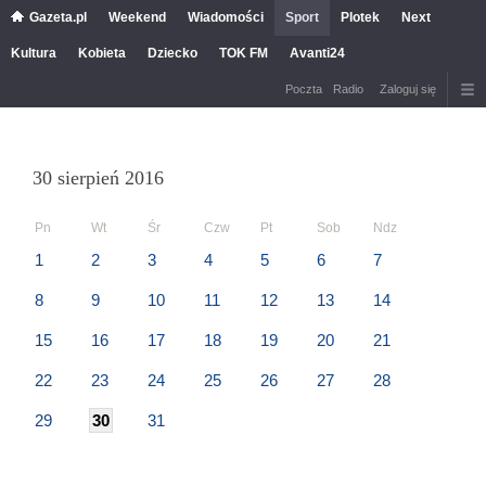
Gazeta.pl
Weekend
Wiadomości
Sport
Plotek
Next
Kultura
Kobieta
Dziecko
TOK FM
Avanti24
Poczta
Radio
Zaloguj się
30 sierpień 2016
Pn
Wt
Śr
Czw
Pt
Sob
Ndz
1
2
3
4
5
6
7
8
9
10
11
12
13
14
15
16
17
18
19
20
21
22
23
24
25
26
27
28
29
30
31