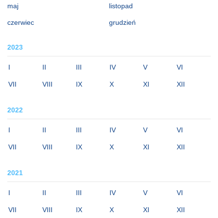
maj
listopad
czerwiec
grudzień
2023
I
II
III
IV
V
VI
VII
VIII
IX
X
XI
XII
2022
I
II
III
IV
V
VI
VII
VIII
IX
X
XI
XII
2021
I
II
III
IV
V
VI
VII
VIII
IX
X
XI
XII