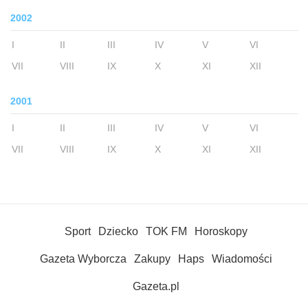
2002
I
II
III
IV
V
VI
VII
VIII
IX
X
XI
XII
2001
I
II
III
IV
V
VI
VII
VIII
IX
X
XI
XII
Sport
Dziecko
TOK FM
Horoskopy
Gazeta Wyborcza
Zakupy
Haps
Wiadomości
Gazeta.pl