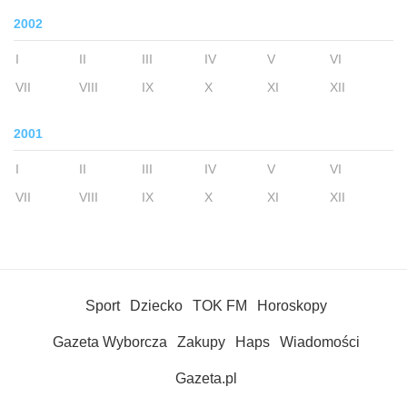
2002
I
II
III
IV
V
VI
VII
VIII
IX
X
XI
XII
2001
I
II
III
IV
V
VI
VII
VIII
IX
X
XI
XII
Sport
Dziecko
TOK FM
Horoskopy
Gazeta Wyborcza
Zakupy
Haps
Wiadomości
Gazeta.pl