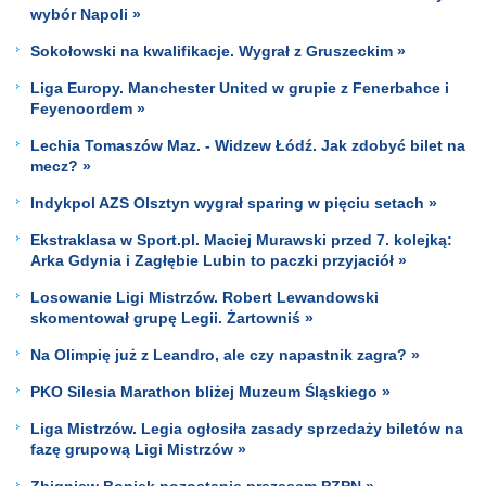
wybór Napoli »
Sokołowski na kwalifikacje. Wygrał z Gruszeckim »
Liga Europy. Manchester United w grupie z Fenerbahce i
Feyenoordem »
Lechia Tomaszów Maz. - Widzew Łódź. Jak zdobyć bilet na
mecz? »
Indykpol AZS Olsztyn wygrał sparing w pięciu setach »
Ekstraklasa w Sport.pl. Maciej Murawski przed 7. kolejką:
Arka Gdynia i Zagłębie Lubin to paczki przyjaciół »
Losowanie Ligi Mistrzów. Robert Lewandowski
skomentował grupę Legii. Żartowniś »
Na Olimpię już z Leandro, ale czy napastnik zagra? »
PKO Silesia Marathon bliżej Muzeum Śląskiego »
Liga Mistrzów. Legia ogłosiła zasady sprzedaży biletów na
fazę grupową Ligi Mistrzów »
Zbigniew Boniek pozostanie prezesem PZPN »