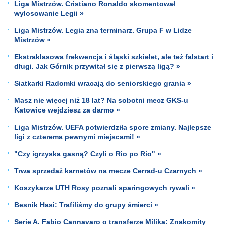
Liga Mistrzów. Cristiano Ronaldo skomentował
wylosowanie Legii »
Liga Mistrzów. Legia zna terminarz. Grupa F w Lidze
Mistrzów »
Ekstraklasowa frekwencja i śląski szkielet, ale też falstart i
długi. Jak Górnik przywitał się z pierwszą ligą? »
Siatkarki Radomki wracają do seniorskiego grania »
Masz nie więcej niż 18 lat? Na sobotni mecz GKS-u
Katowice wejdziesz za darmo »
Liga Mistrzów. UEFA potwierdziła spore zmiany. Najlepsze
ligi z czterema pewnymi miejscami! »
"Czy igrzyska gasną? Czyli o Rio po Rio" »
Trwa sprzedaż karnetów na mecze Cerrad-u Czarnych »
Koszykarze UTH Rosy poznali sparingowych rywali »
Besnik Hasi: Trafiliśmy do grupy śmierci »
Serie A. Fabio Cannavaro o transferze Milika: Znakomity