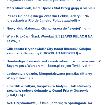
MKS Kluczbork, Odra Opole i Stal Brzeg grają u siebie »
Prezes Dolnośląskiego Związku Lekkiej Atletyki: Na
igrzyskach w Rio de Janeiro Polacy zawiedli »
Nowy klub Mateusza Klicha, wraca do "swojej" ligi »
Wisła Kraków - Śląsk Wrocław 1:5 [ZAPIS RELACJI NA
ŻYWO] »
Glik kontra Krychowiak? City nadal liderem? Kolejna
kanonada Barcelony? [ROZKŁAD NIEDZIELI] »
Bundesliga. Lewandowski wystrzałowo rozpocznie sezon?
Bayern gra z Werderem! - Sport.pl to jest Twój live! »
Lodowaty prysznic. Niespodziewana porażka piłkarzy
Wisły z Koroną »
Zmarzlik w żółtym, Kasprzak w białym... Tak stalowcy
zaczną w sobotę ściganie w Grand Prix w Gorzowie
[ZDJĘCIA] »
AZS Częstochowa już buduje formę w sparingach. Na