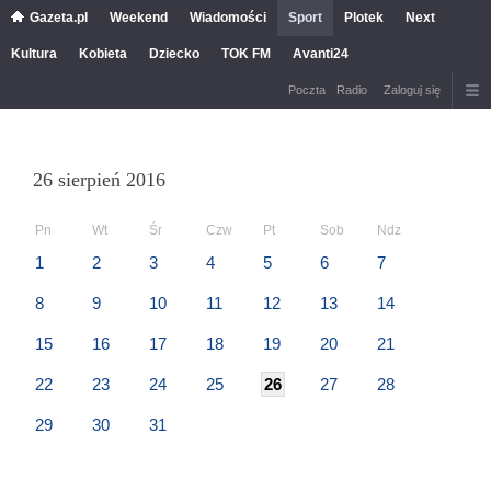
Gazeta.pl
Weekend
Wiadomości
Sport
Plotek
Next
Kultura
Kobieta
Dziecko
TOK FM
Avanti24
Poczta
Radio
Zaloguj się
26 sierpień 2016
Pn
Wt
Śr
Czw
Pt
Sob
Ndz
1
2
3
4
5
6
7
8
9
10
11
12
13
14
15
16
17
18
19
20
21
22
23
24
25
26
27
28
29
30
31