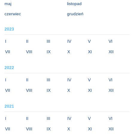
maj
listopad
czerwiec
grudzień
2023
I
II
III
IV
V
VI
VII
VIII
IX
X
XI
XII
2022
I
II
III
IV
V
VI
VII
VIII
IX
X
XI
XII
2021
I
II
III
IV
V
VI
VII
VIII
IX
X
XI
XII