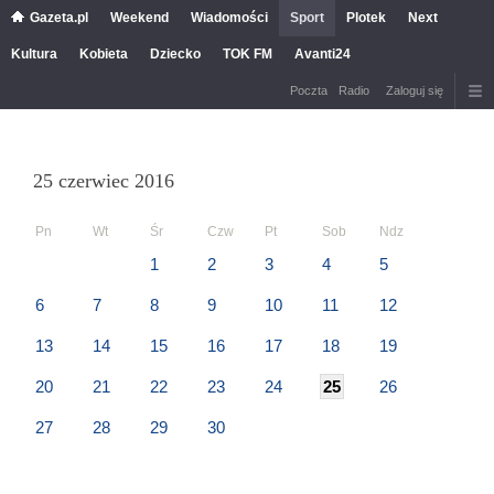
Gazeta.pl
Weekend
Wiadomości
Sport
Plotek
Next
Kultura
Kobieta
Dziecko
TOK FM
Avanti24
Poczta
Radio
Zaloguj się
25 czerwiec 2016
Pn
Wt
Śr
Czw
Pt
Sob
Ndz
1
2
3
4
5
6
7
8
9
10
11
12
13
14
15
16
17
18
19
20
21
22
23
24
25
26
27
28
29
30