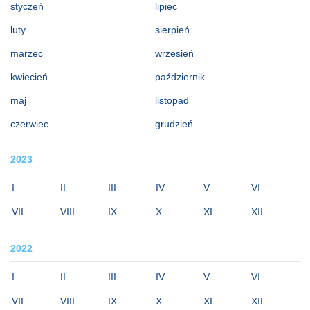
styczeń
lipiec
luty
sierpień
marzec
wrzesień
kwiecień
październik
maj
listopad
czerwiec
grudzień
2023
I
II
III
IV
V
VI
VII
VIII
IX
X
XI
XII
2022
I
II
III
IV
V
VI
VII
VIII
IX
X
XI
XII