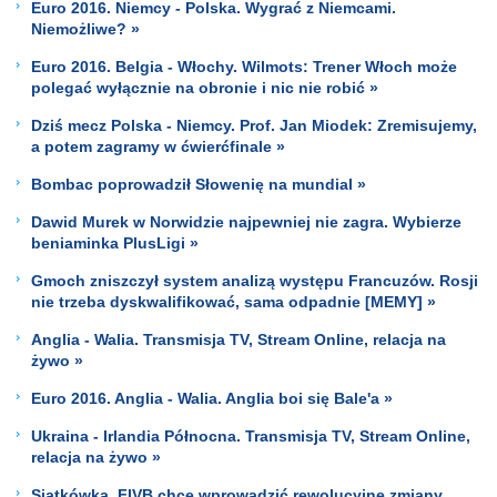
Euro 2016. Niemcy - Polska. Wygrać z Niemcami.
Niemożliwe? »
Euro 2016. Belgia - Włochy. Wilmots: Trener Włoch może
polegać wyłącznie na obronie i nic nie robić »
Dziś mecz Polska - Niemcy. Prof. Jan Miodek: Zremisujemy,
a potem zagramy w ćwierćfinale »
Bombac poprowadził Słowenię na mundial »
Dawid Murek w Norwidzie najpewniej nie zagra. Wybierze
beniaminka PlusLigi »
Gmoch zniszczył system analizą występu Francuzów. Rosji
nie trzeba dyskwalifikować, sama odpadnie [MEMY] »
Anglia - Walia. Transmisja TV, Stream Online, relacja na
żywo »
Euro 2016. Anglia - Walia. Anglia boi się Bale'a »
Ukraina - Irlandia Północna. Transmisja TV, Stream Online,
relacja na żywo »
Siatkówka. FIVB chce wprowadzić rewolucyjne zmiany.