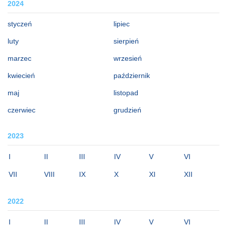
2024
styczeń
lipiec
luty
sierpień
marzec
wrzesień
kwiecień
październik
maj
listopad
czerwiec
grudzień
2023
I
II
III
IV
V
VI
VII
VIII
IX
X
XI
XII
2022
I
II
III
IV
V
VI