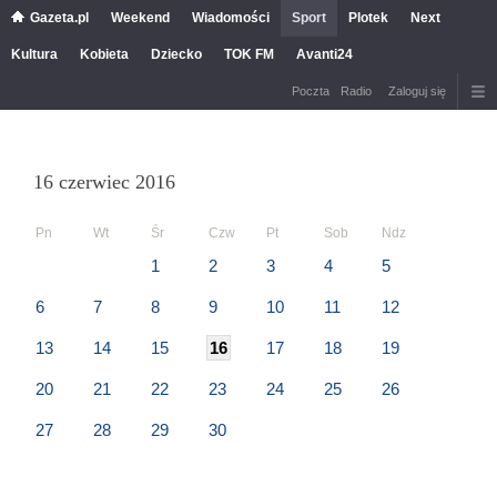
Gazeta.pl
Weekend
Wiadomości
Sport
Plotek
Next
Kultura
Kobieta
Dziecko
TOK FM
Avanti24
Poczta
Radio
Zaloguj się
16 czerwiec 2016
Pn
Wt
Śr
Czw
Pt
Sob
Ndz
1
2
3
4
5
6
7
8
9
10
11
12
13
14
15
16
17
18
19
20
21
22
23
24
25
26
27
28
29
30