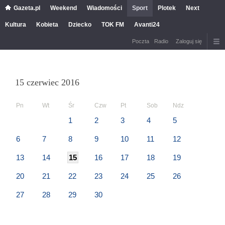
Gazeta.pl
Weekend
Wiadomości
Sport
Plotek
Next
Kultura
Kobieta
Dziecko
TOK FM
Avanti24
Poczta
Radio
Zaloguj się
15 czerwiec 2016
Pn
Wt
Śr
Czw
Pt
Sob
Ndz
1
2
3
4
5
6
7
8
9
10
11
12
13
14
15
16
17
18
19
20
21
22
23
24
25
26
27
28
29
30