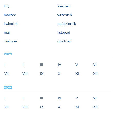
luty
sierpień
marzec
wrzesień
kwiecień
październik
maj
listopad
czerwiec
grudzień
2023
I
II
III
IV
V
VI
VII
VIII
IX
X
XI
XII
2022
I
II
III
IV
V
VI
VII
VIII
IX
X
XI
XII