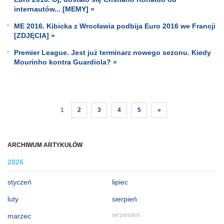
internautów... [MEMY] »
ME 2016. Kibicka z Wrocławia podbija Euro 2016 we Francji
[ZDJĘCIA] »
Premier League. Jest już terminarz nowego sezonu. Kiedy
Mourinho kontra Guardiola? »
1
2
3
4
5
»
ARCHIWUM ARTYKUŁÓW
2026
styczeń
lipiec
luty
sierpień
wrzesień
marzec